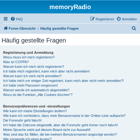
memoryRadio
FAQ
Registrieren
Anmelden
S
Foren-Übersicht
Häufig gestellte Fragen
u
Häufig gestellte Fragen
c
h
Registrierung und Anmeldung
Wozu muss ich mich registrieren?
e
Was ist COPPA?
Warum kann ich mich nicht registrieren?
Ich habe mich registriert, kann mich aber nicht anmelden!
Warum kann ich mich nicht anmelden?
Ich habe mich vor einiger Zeit registriert, kann mich aber nicht mehr anmelden?!
Ich habe mein Passwort vergessen!
Warum werde ich automatisch abgemeldet?
Wozu ist die Funktion „Alle Cookies löschen“?
Benutzerpräferenzen und -einstellungen
Wie kann ich meine Einstellungen ändern?
Wie kann ich verhindern, dass mein Benutzername in der Online-Liste auftaucht?
Die Forenuhr geht falsch!
Ich habe die Zeitzone eingestellt, aber die Forenuhr geht immer noch falsch!
Meine Sprache steht auf diesem Board nicht zur Auswahl!
Was sind das für Bilder, die bei meinem Benutzernamen angezeigt werden?
Wie verwende ich einen Avatar?