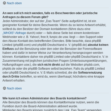
Nach oben
An wen soll ich mich wenden, falls es Beschwerden oder juristische
Anfragen zu diesem Forum gibt?
Jeder Administrator, der auf der „Das Team“-Seite aufgeführt ist, ist ein
geeigneter Kontakt für deine Beschwerde. Wenn du so keine Antwort erhältst,
solltest du den Besitzer der Domain kontaktieren (führe dazu eine
„WHOIS“-Abfrage
durch) oder — falls diese Seite bei einem kostenlosen
Webhoster wie z. B. Yahoo!, free.fr, funpic.de usw. liegt — den Support oder
den Abuse-Kontakt des betreffenden Dienstes. Bitte beachte, dass phpBB
Limited (phpBB.com) und phpBB Deutschland e. V. (phpBB.de)
absolut keinen
Einfluss
auf die Benutzung oder den oder die Benutzer der Forensoftware
haben und dafür in keiner Weise zur Verantwortung herangezogen werden
können. Kontaktiere daher nie phpBB Limited oder phpBB Deutschland e. V. in
Zusammenhang mit jeglichen juristischen Fragen (Unterlassungserklärungen,
Haftungsfragen usw.), die
sich nicht direkt
auf die Websiten phpbb.com,
phpbb.de oder die phpBB-Software selbst beziehen. Falls du phpBB Limited
oder phpBB Deutschland e. V. E-Mails schreibst, die die
Softwarenutzung
durch Dritte
betreffen, so wirst du, wenn überhaupt, höchstens eine knappe
Antwort erhalten.
Nach oben
Wie kann ich einen Administrator des Boards kontaktieren?
Alle Benutzer des Boards können das Kontaktformular nutzen, wenn die
Funktion durch die Board-Administration aktiviert wurde.
Mitglieder des Boards können zusätzlich den Link „Das Team“ verwenden.