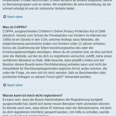
Avatarbilder, Private Nachrichten, E-Mail-Versand an andere Mitglieder, Beitritt
zu Benutzergruppen und so weiter. Wir empfehlen dir eine Anmeldung, da sie
schnell erledigt ist und dir zahlreiche Vorteile bietet.
Nach oben
Was ist COPPA?
COPPA, ausgeschrieben Children’s Online Privacy Protection Act of 1998
(deutsch: Gesetz zum Schutz der Privatsphäre von Kindern im Internet von
1998) ist ein Gesetz in den USA, welches festlegt, dass Websites, die
möglicherweise persönliche Daten von Kindern unter 13 Jahren erheben,
hierzu die Zustimmung der Eltern beziehungsweise des oder der
Erziehungsberechtigten benötigen. Wenn du dir unsicher bist, ob dies auf dich
oder die Website, auf der du dich zu registrieren versuchst, zutrifft, ziehe einen
rechtlichen Beistand zu Rate. Bitte beachte, dass phpBB Limited und der
Besitzer dieses Boards keine Rechtsberatung anbieten kann und nicht die
Anlaufstelle für Rechtsangelegenheiten jeglicher Art ist; außer solchen, die
unter der Frage „An wen soll ich mich wenden, falls es Beschwerden oder
juristische Anfragen zu diesem Forum gibt?“ behandelt werden.
Nach oben
Warum kann ich mich nicht registrieren?
Es kann sein, dass die Board-Administration die Registrierung komplett
ausgeschaltet hat, damit sich keine neuen Benutzer mehr anmelden können.
Es könnte auch sein, dass deine IP-Adresse oder der Benutzername, mit dem
du dich registrieren möchtest, gesperrt wurden. Um Hilfe zu erhalten, wende