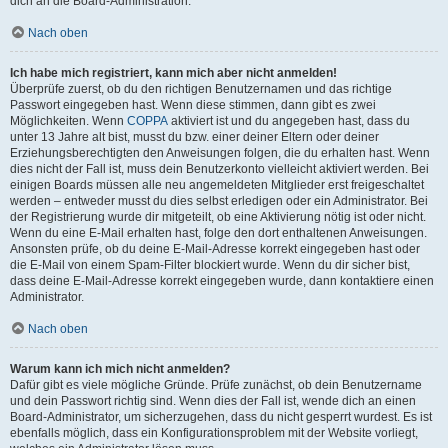
dich an die Board-Administration.
Nach oben
Ich habe mich registriert, kann mich aber nicht anmelden!
Überprüfe zuerst, ob du den richtigen Benutzernamen und das richtige
Passwort eingegeben hast. Wenn diese stimmen, dann gibt es zwei
Möglichkeiten. Wenn
COPPA
aktiviert ist und du angegeben hast, dass du
unter 13 Jahre alt bist, musst du bzw. einer deiner Eltern oder deiner
Erziehungsberechtigten den Anweisungen folgen, die du erhalten hast. Wenn
dies nicht der Fall ist, muss dein Benutzerkonto vielleicht aktiviert werden. Bei
einigen Boards müssen alle neu angemeldeten Mitglieder erst freigeschaltet
werden – entweder musst du dies selbst erledigen oder ein Administrator. Bei
der Registrierung wurde dir mitgeteilt, ob eine Aktivierung nötig ist oder nicht.
Wenn du eine E-Mail erhalten hast, folge den dort enthaltenen Anweisungen.
Ansonsten prüfe, ob du deine E-Mail-Adresse korrekt eingegeben hast oder
die E-Mail von einem Spam-Filter blockiert wurde. Wenn du dir sicher bist,
dass deine E-Mail-Adresse korrekt eingegeben wurde, dann kontaktiere einen
Administrator.
Nach oben
Warum kann ich mich nicht anmelden?
Dafür gibt es viele mögliche Gründe. Prüfe zunächst, ob dein Benutzername
und dein Passwort richtig sind. Wenn dies der Fall ist, wende dich an einen
Board-Administrator, um sicherzugehen, dass du nicht gesperrt wurdest. Es ist
ebenfalls möglich, dass ein Konfigurationsproblem mit der Website vorliegt,