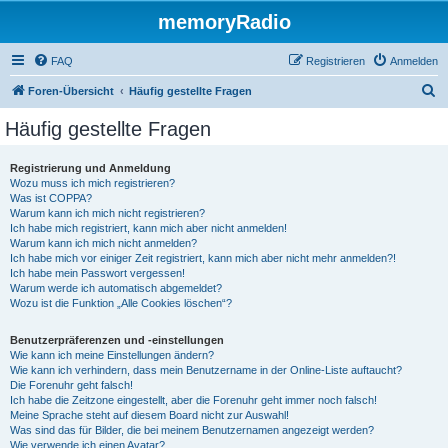
memoryRadio
FAQ
Registrieren
Anmelden
S
Foren-Übersicht
Häufig gestellte Fragen
u
Häufig gestellte Fragen
c
h
Registrierung und Anmeldung
Wozu muss ich mich registrieren?
e
Was ist COPPA?
Warum kann ich mich nicht registrieren?
Ich habe mich registriert, kann mich aber nicht anmelden!
Warum kann ich mich nicht anmelden?
Ich habe mich vor einiger Zeit registriert, kann mich aber nicht mehr anmelden?!
Ich habe mein Passwort vergessen!
Warum werde ich automatisch abgemeldet?
Wozu ist die Funktion „Alle Cookies löschen“?
Benutzerpräferenzen und -einstellungen
Wie kann ich meine Einstellungen ändern?
Wie kann ich verhindern, dass mein Benutzername in der Online-Liste auftaucht?
Die Forenuhr geht falsch!
Ich habe die Zeitzone eingestellt, aber die Forenuhr geht immer noch falsch!
Meine Sprache steht auf diesem Board nicht zur Auswahl!
Was sind das für Bilder, die bei meinem Benutzernamen angezeigt werden?
Wie verwende ich einen Avatar?