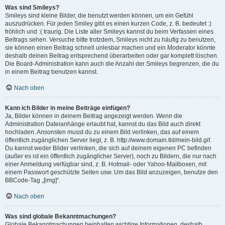
Was sind Smileys?
Smileys sind kleine Bilder, die benutzt werden können, um ein Gefühl
auszudrücken. Für jeden Smiley gibt es einen kurzen Code, z. B. bedeutet :)
fröhlich und :( traurig. Die Liste aller Smileys kannst du beim Verfassen eines
Beitrags sehen. Versuche bitte trotzdem, Smileys nicht zu häufig zu benutzen,
sie können einen Beitrag schnell unlesbar machen und ein Moderator könnte
deshalb deinen Beitrag entsprechend überarbeiten oder gar komplett löschen.
Die Board-Administration kann auch die Anzahl der Smileys begrenzen, die du
in einem Beitrag benutzen kannst.
Nach oben
Kann ich Bilder in meine Beiträge einfügen?
Ja, Bilder können in deinem Beitrag angezeigt werden. Wenn die
Administration Dateianhänge erlaubt hat, kannst du das Bild auch direkt
hochladen. Ansonsten musst du zu einem Bild verlinken, das auf einem
öffentlich zugänglichen Server liegt, z. B. http://www.domain.tld/mein-bild.gif.
Du kannst weder Bilder verlinken, die sich auf deinem eigenen PC befinden
(außer es ist ein öffentlich zugänglicher Server), noch zu Bildern, die nur nach
einer Anmeldung verfügbar sind, z. B. Hotmail- oder Yahoo-Mailboxen, mit
einem Passwort geschützte Seiten usw. Um das Bild anzuzeigen, benutze den
BBCode-Tag „[img]“.
Nach oben
Was sind globale Bekanntmachungen?
Globale Bekanntmachungen beinhalten wichtige Informationen, deshalb