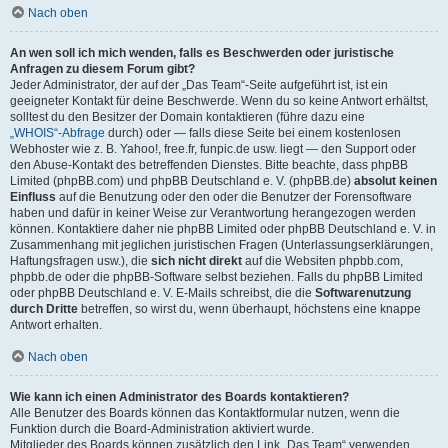
Nach oben
An wen soll ich mich wenden, falls es Beschwerden oder juristische
Anfragen zu diesem Forum gibt?
Jeder Administrator, der auf der „Das Team“-Seite aufgeführt ist, ist ein
geeigneter Kontakt für deine Beschwerde. Wenn du so keine Antwort erhältst,
solltest du den Besitzer der Domain kontaktieren (führe dazu eine
„WHOIS“-Abfrage
durch) oder — falls diese Seite bei einem kostenlosen
Webhoster wie z. B. Yahoo!, free.fr, funpic.de usw. liegt — den Support oder
den Abuse-Kontakt des betreffenden Dienstes. Bitte beachte, dass phpBB
Limited (phpBB.com) und phpBB Deutschland e. V. (phpBB.de)
absolut keinen
Einfluss
auf die Benutzung oder den oder die Benutzer der Forensoftware
haben und dafür in keiner Weise zur Verantwortung herangezogen werden
können. Kontaktiere daher nie phpBB Limited oder phpBB Deutschland e. V. in
Zusammenhang mit jeglichen juristischen Fragen (Unterlassungserklärungen,
Haftungsfragen usw.), die
sich nicht direkt
auf die Websiten phpbb.com,
phpbb.de oder die phpBB-Software selbst beziehen. Falls du phpBB Limited
oder phpBB Deutschland e. V. E-Mails schreibst, die die
Softwarenutzung
durch Dritte
betreffen, so wirst du, wenn überhaupt, höchstens eine knappe
Antwort erhalten.
Nach oben
Wie kann ich einen Administrator des Boards kontaktieren?
Alle Benutzer des Boards können das Kontaktformular nutzen, wenn die
Funktion durch die Board-Administration aktiviert wurde.
Mitglieder des Boards können zusätzlich den Link „Das Team“ verwenden.