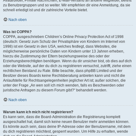
Avatarbilder, Private Nachrichten, E-Mail-Versand an andere Mitglieder, Beitritt
zu Benutzergruppen und so weiter. Wir empfehlen dir eine Anmeldung, da sie
schnell erledigt ist und dir zahlreiche Vorteile bietet.
Nach oben
Was ist COPPA?
COPPA, ausgeschrieben Children’s Online Privacy Protection Act of 1998
(deutsch: Gesetz zum Schutz der Privatsphäre von Kindern im Internet von
1998) ist ein Gesetz in den USA, welches festlegt, dass Websites, die
möglicherweise persönliche Daten von Kindern unter 13 Jahren erheben,
hierzu die Zustimmung der Eltern beziehungsweise des oder der
Erziehungsberechtigten benötigen. Wenn du dir unsicher bist, ob dies auf dich
oder die Website, auf der du dich zu registrieren versuchst, zutrifft, ziehe einen
rechtlichen Beistand zu Rate. Bitte beachte, dass phpBB Limited und der
Besitzer dieses Boards keine Rechtsberatung anbieten kann und nicht die
Anlaufstelle für Rechtsangelegenheiten jeglicher Art ist; außer solchen, die
unter der Frage „An wen soll ich mich wenden, falls es Beschwerden oder
juristische Anfragen zu diesem Forum gibt?“ behandelt werden.
Nach oben
Warum kann ich mich nicht registrieren?
Es kann sein, dass die Board-Administration die Registrierung komplett
ausgeschaltet hat, damit sich keine neuen Benutzer mehr anmelden können.
Es könnte auch sein, dass deine IP-Adresse oder der Benutzername, mit dem
du dich registrieren möchtest, gesperrt wurden. Um Hilfe zu erhalten, wende