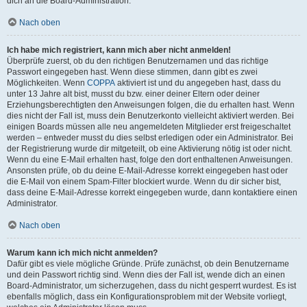
dich an die Board-Administration.
Nach oben
Ich habe mich registriert, kann mich aber nicht anmelden!
Überprüfe zuerst, ob du den richtigen Benutzernamen und das richtige
Passwort eingegeben hast. Wenn diese stimmen, dann gibt es zwei
Möglichkeiten. Wenn
COPPA
aktiviert ist und du angegeben hast, dass du
unter 13 Jahre alt bist, musst du bzw. einer deiner Eltern oder deiner
Erziehungsberechtigten den Anweisungen folgen, die du erhalten hast. Wenn
dies nicht der Fall ist, muss dein Benutzerkonto vielleicht aktiviert werden. Bei
einigen Boards müssen alle neu angemeldeten Mitglieder erst freigeschaltet
werden – entweder musst du dies selbst erledigen oder ein Administrator. Bei
der Registrierung wurde dir mitgeteilt, ob eine Aktivierung nötig ist oder nicht.
Wenn du eine E-Mail erhalten hast, folge den dort enthaltenen Anweisungen.
Ansonsten prüfe, ob du deine E-Mail-Adresse korrekt eingegeben hast oder
die E-Mail von einem Spam-Filter blockiert wurde. Wenn du dir sicher bist,
dass deine E-Mail-Adresse korrekt eingegeben wurde, dann kontaktiere einen
Administrator.
Nach oben
Warum kann ich mich nicht anmelden?
Dafür gibt es viele mögliche Gründe. Prüfe zunächst, ob dein Benutzername
und dein Passwort richtig sind. Wenn dies der Fall ist, wende dich an einen
Board-Administrator, um sicherzugehen, dass du nicht gesperrt wurdest. Es ist
ebenfalls möglich, dass ein Konfigurationsproblem mit der Website vorliegt,