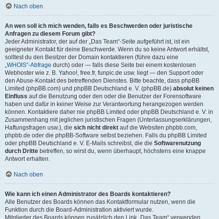
Nach oben
An wen soll ich mich wenden, falls es Beschwerden oder juristische
Anfragen zu diesem Forum gibt?
Jeder Administrator, der auf der „Das Team“-Seite aufgeführt ist, ist ein
geeigneter Kontakt für deine Beschwerde. Wenn du so keine Antwort erhältst,
solltest du den Besitzer der Domain kontaktieren (führe dazu eine
„WHOIS“-Abfrage
durch) oder — falls diese Seite bei einem kostenlosen
Webhoster wie z. B. Yahoo!, free.fr, funpic.de usw. liegt — den Support oder
den Abuse-Kontakt des betreffenden Dienstes. Bitte beachte, dass phpBB
Limited (phpBB.com) und phpBB Deutschland e. V. (phpBB.de)
absolut keinen
Einfluss
auf die Benutzung oder den oder die Benutzer der Forensoftware
haben und dafür in keiner Weise zur Verantwortung herangezogen werden
können. Kontaktiere daher nie phpBB Limited oder phpBB Deutschland e. V. in
Zusammenhang mit jeglichen juristischen Fragen (Unterlassungserklärungen,
Haftungsfragen usw.), die
sich nicht direkt
auf die Websiten phpbb.com,
phpbb.de oder die phpBB-Software selbst beziehen. Falls du phpBB Limited
oder phpBB Deutschland e. V. E-Mails schreibst, die die
Softwarenutzung
durch Dritte
betreffen, so wirst du, wenn überhaupt, höchstens eine knappe
Antwort erhalten.
Nach oben
Wie kann ich einen Administrator des Boards kontaktieren?
Alle Benutzer des Boards können das Kontaktformular nutzen, wenn die
Funktion durch die Board-Administration aktiviert wurde.
Mitglieder des Boards können zusätzlich den Link „Das Team“ verwenden.