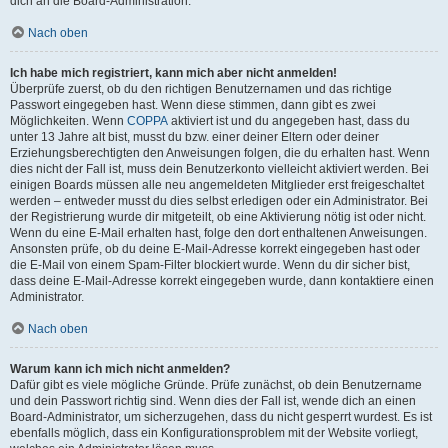
dich an die Board-Administration.
Nach oben
Ich habe mich registriert, kann mich aber nicht anmelden!
Überprüfe zuerst, ob du den richtigen Benutzernamen und das richtige
Passwort eingegeben hast. Wenn diese stimmen, dann gibt es zwei
Möglichkeiten. Wenn
COPPA
aktiviert ist und du angegeben hast, dass du
unter 13 Jahre alt bist, musst du bzw. einer deiner Eltern oder deiner
Erziehungsberechtigten den Anweisungen folgen, die du erhalten hast. Wenn
dies nicht der Fall ist, muss dein Benutzerkonto vielleicht aktiviert werden. Bei
einigen Boards müssen alle neu angemeldeten Mitglieder erst freigeschaltet
werden – entweder musst du dies selbst erledigen oder ein Administrator. Bei
der Registrierung wurde dir mitgeteilt, ob eine Aktivierung nötig ist oder nicht.
Wenn du eine E-Mail erhalten hast, folge den dort enthaltenen Anweisungen.
Ansonsten prüfe, ob du deine E-Mail-Adresse korrekt eingegeben hast oder
die E-Mail von einem Spam-Filter blockiert wurde. Wenn du dir sicher bist,
dass deine E-Mail-Adresse korrekt eingegeben wurde, dann kontaktiere einen
Administrator.
Nach oben
Warum kann ich mich nicht anmelden?
Dafür gibt es viele mögliche Gründe. Prüfe zunächst, ob dein Benutzername
und dein Passwort richtig sind. Wenn dies der Fall ist, wende dich an einen
Board-Administrator, um sicherzugehen, dass du nicht gesperrt wurdest. Es ist
ebenfalls möglich, dass ein Konfigurationsproblem mit der Website vorliegt,