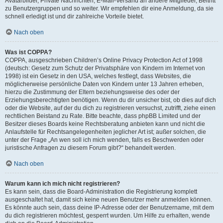
Avatarbilder, Private Nachrichten, E-Mail-Versand an andere Mitglieder, Beitritt
zu Benutzergruppen und so weiter. Wir empfehlen dir eine Anmeldung, da sie
schnell erledigt ist und dir zahlreiche Vorteile bietet.
Nach oben
Was ist COPPA?
COPPA, ausgeschrieben Children’s Online Privacy Protection Act of 1998
(deutsch: Gesetz zum Schutz der Privatsphäre von Kindern im Internet von
1998) ist ein Gesetz in den USA, welches festlegt, dass Websites, die
möglicherweise persönliche Daten von Kindern unter 13 Jahren erheben,
hierzu die Zustimmung der Eltern beziehungsweise des oder der
Erziehungsberechtigten benötigen. Wenn du dir unsicher bist, ob dies auf dich
oder die Website, auf der du dich zu registrieren versuchst, zutrifft, ziehe einen
rechtlichen Beistand zu Rate. Bitte beachte, dass phpBB Limited und der
Besitzer dieses Boards keine Rechtsberatung anbieten kann und nicht die
Anlaufstelle für Rechtsangelegenheiten jeglicher Art ist; außer solchen, die
unter der Frage „An wen soll ich mich wenden, falls es Beschwerden oder
juristische Anfragen zu diesem Forum gibt?“ behandelt werden.
Nach oben
Warum kann ich mich nicht registrieren?
Es kann sein, dass die Board-Administration die Registrierung komplett
ausgeschaltet hat, damit sich keine neuen Benutzer mehr anmelden können.
Es könnte auch sein, dass deine IP-Adresse oder der Benutzername, mit dem
du dich registrieren möchtest, gesperrt wurden. Um Hilfe zu erhalten, wende