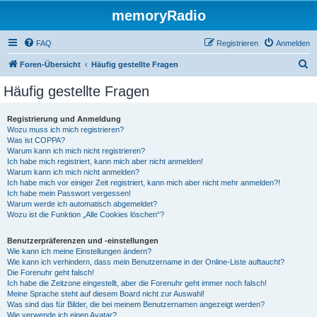
memoryRadio
FAQ
Registrieren
Anmelden
S
Foren-Übersicht
Häufig gestellte Fragen
u
Häufig gestellte Fragen
c
h
Registrierung und Anmeldung
Wozu muss ich mich registrieren?
e
Was ist COPPA?
Warum kann ich mich nicht registrieren?
Ich habe mich registriert, kann mich aber nicht anmelden!
Warum kann ich mich nicht anmelden?
Ich habe mich vor einiger Zeit registriert, kann mich aber nicht mehr anmelden?!
Ich habe mein Passwort vergessen!
Warum werde ich automatisch abgemeldet?
Wozu ist die Funktion „Alle Cookies löschen“?
Benutzerpräferenzen und -einstellungen
Wie kann ich meine Einstellungen ändern?
Wie kann ich verhindern, dass mein Benutzername in der Online-Liste auftaucht?
Die Forenuhr geht falsch!
Ich habe die Zeitzone eingestellt, aber die Forenuhr geht immer noch falsch!
Meine Sprache steht auf diesem Board nicht zur Auswahl!
Was sind das für Bilder, die bei meinem Benutzernamen angezeigt werden?
Wie verwende ich einen Avatar?