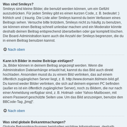
Was sind Smileys?
Smileys sind kleine Bilder, die benutzt werden können, um ein Gefühl
auszudrücken. Für jeden Smiley gibt es einen kurzen Code, z. B. bedeutet :)
fröhlich und :( traurig. Die Liste aller Smileys kannst du beim Verfassen eines
Beitrags sehen. Versuche bitte trotzdem, Smileys nicht zu häufig zu benutzen,
sie können einen Beitrag schnell unlesbar machen und ein Moderator könnte
deshalb deinen Beitrag entsprechend überarbeiten oder gar komplett löschen.
Die Board-Administration kann auch die Anzahl der Smileys begrenzen, die du
in einem Beitrag benutzen kannst.
Nach oben
Kann ich Bilder in meine Beiträge einfügen?
Ja, Bilder können in deinem Beitrag angezeigt werden. Wenn die
Administration Dateianhänge erlaubt hat, kannst du das Bild auch direkt
hochladen. Ansonsten musst du zu einem Bild verlinken, das auf einem
öffentlich zugänglichen Server liegt, z. B. http://www.domain.tld/mein-bild.gif.
Du kannst weder Bilder verlinken, die sich auf deinem eigenen PC befinden
(außer es ist ein öffentlich zugänglicher Server), noch zu Bildern, die nur nach
einer Anmeldung verfügbar sind, z. B. Hotmail- oder Yahoo-Mailboxen, mit
einem Passwort geschützte Seiten usw. Um das Bild anzuzeigen, benutze den
BBCode-Tag „[img]“.
Nach oben
Was sind globale Bekanntmachungen?
Globale Bekanntmachungen beinhalten wichtige Informationen, deshalb