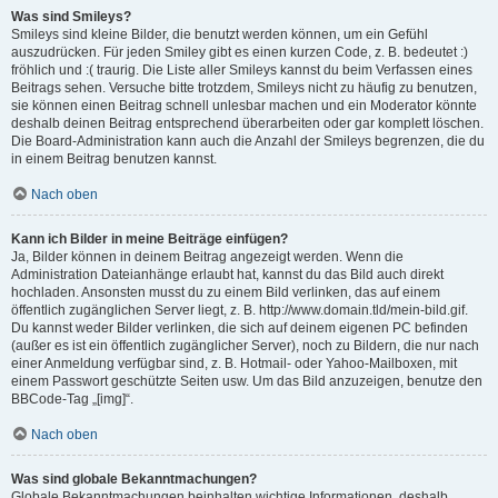
Was sind Smileys?
Smileys sind kleine Bilder, die benutzt werden können, um ein Gefühl
auszudrücken. Für jeden Smiley gibt es einen kurzen Code, z. B. bedeutet :)
fröhlich und :( traurig. Die Liste aller Smileys kannst du beim Verfassen eines
Beitrags sehen. Versuche bitte trotzdem, Smileys nicht zu häufig zu benutzen,
sie können einen Beitrag schnell unlesbar machen und ein Moderator könnte
deshalb deinen Beitrag entsprechend überarbeiten oder gar komplett löschen.
Die Board-Administration kann auch die Anzahl der Smileys begrenzen, die du
in einem Beitrag benutzen kannst.
Nach oben
Kann ich Bilder in meine Beiträge einfügen?
Ja, Bilder können in deinem Beitrag angezeigt werden. Wenn die
Administration Dateianhänge erlaubt hat, kannst du das Bild auch direkt
hochladen. Ansonsten musst du zu einem Bild verlinken, das auf einem
öffentlich zugänglichen Server liegt, z. B. http://www.domain.tld/mein-bild.gif.
Du kannst weder Bilder verlinken, die sich auf deinem eigenen PC befinden
(außer es ist ein öffentlich zugänglicher Server), noch zu Bildern, die nur nach
einer Anmeldung verfügbar sind, z. B. Hotmail- oder Yahoo-Mailboxen, mit
einem Passwort geschützte Seiten usw. Um das Bild anzuzeigen, benutze den
BBCode-Tag „[img]“.
Nach oben
Was sind globale Bekanntmachungen?
Globale Bekanntmachungen beinhalten wichtige Informationen, deshalb