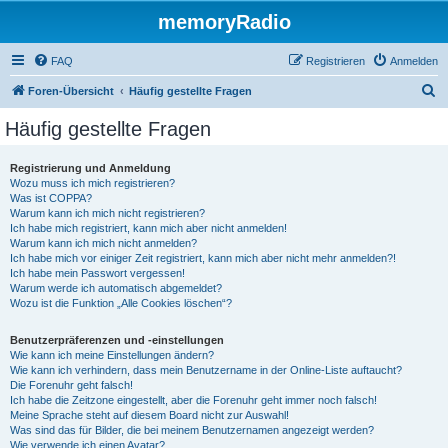
memoryRadio
FAQ
Registrieren
Anmelden
S
Foren-Übersicht
Häufig gestellte Fragen
u
Häufig gestellte Fragen
c
h
Registrierung und Anmeldung
Wozu muss ich mich registrieren?
e
Was ist COPPA?
Warum kann ich mich nicht registrieren?
Ich habe mich registriert, kann mich aber nicht anmelden!
Warum kann ich mich nicht anmelden?
Ich habe mich vor einiger Zeit registriert, kann mich aber nicht mehr anmelden?!
Ich habe mein Passwort vergessen!
Warum werde ich automatisch abgemeldet?
Wozu ist die Funktion „Alle Cookies löschen“?
Benutzerpräferenzen und -einstellungen
Wie kann ich meine Einstellungen ändern?
Wie kann ich verhindern, dass mein Benutzername in der Online-Liste auftaucht?
Die Forenuhr geht falsch!
Ich habe die Zeitzone eingestellt, aber die Forenuhr geht immer noch falsch!
Meine Sprache steht auf diesem Board nicht zur Auswahl!
Was sind das für Bilder, die bei meinem Benutzernamen angezeigt werden?
Wie verwende ich einen Avatar?