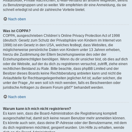
Avatarbilder, Private Nachrichten, E-Mail-Versand an andere Mitglieder, Beitritt
zu Benutzergruppen und so weiter. Wir empfehlen dir eine Anmeldung, da sie
schnell erledigt ist und dir zahlreiche Vorteile bietet.
Nach oben
Was ist COPPA?
COPPA, ausgeschrieben Children’s Online Privacy Protection Act of 1998
(deutsch: Gesetz zum Schutz der Privatsphäre von Kindern im Internet von
1998) ist ein Gesetz in den USA, welches festlegt, dass Websites, die
möglicherweise persönliche Daten von Kindern unter 13 Jahren erheben,
hierzu die Zustimmung der Eltern beziehungsweise des oder der
Erziehungsberechtigten benötigen. Wenn du dir unsicher bist, ob dies auf dich
oder die Website, auf der du dich zu registrieren versuchst, zutrifft, ziehe einen
rechtlichen Beistand zu Rate. Bitte beachte, dass phpBB Limited und der
Besitzer dieses Boards keine Rechtsberatung anbieten kann und nicht die
Anlaufstelle für Rechtsangelegenheiten jeglicher Art ist; außer solchen, die
unter der Frage „An wen soll ich mich wenden, falls es Beschwerden oder
juristische Anfragen zu diesem Forum gibt?“ behandelt werden.
Nach oben
Warum kann ich mich nicht registrieren?
Es kann sein, dass die Board-Administration die Registrierung komplett
ausgeschaltet hat, damit sich keine neuen Benutzer mehr anmelden können.
Es könnte auch sein, dass deine IP-Adresse oder der Benutzername, mit dem
du dich registrieren möchtest, gesperrt wurden. Um Hilfe zu erhalten, wende