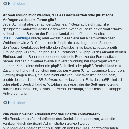
Nach oben
An wen soll ich mich wenden, falls es Beschwerden oder juristische
Anfragen zu diesem Forum gibt?
Jeder Administrator, der auf der „Das Team“-Seite aufgeführt ist, ist ein
geeigneter Kontakt für deine Beschwerde. Wenn du so keine Antwort erhältst,
solltest du den Besitzer der Domain kontaktieren (führe dazu eine
„WHOIS“-Abfrage
durch) oder — falls diese Seite bei einem kostenlosen
Webhoster wie z. B. Yahoo!, free.fr, funpic.de usw. liegt — den Support oder
den Abuse-Kontakt des betreffenden Dienstes. Bitte beachte, dass phpBB
Limited (phpBB.com) und phpBB Deutschland e. V. (phpBB.de)
absolut keinen
Einfluss
auf die Benutzung oder den oder die Benutzer der Forensoftware
haben und dafür in keiner Weise zur Verantwortung herangezogen werden
können. Kontaktiere daher nie phpBB Limited oder phpBB Deutschland e. V. in
Zusammenhang mit jeglichen juristischen Fragen (Unterlassungserklärungen,
Haftungsfragen usw.), die
sich nicht direkt
auf die Websiten phpbb.com,
phpbb.de oder die phpBB-Software selbst beziehen. Falls du phpBB Limited
oder phpBB Deutschland e. V. E-Mails schreibst, die die
Softwarenutzung
durch Dritte
betreffen, so wirst du, wenn überhaupt, höchstens eine knappe
Antwort erhalten.
Nach oben
Wie kann ich einen Administrator des Boards kontaktieren?
Alle Benutzer des Boards können das Kontaktformular nutzen, wenn die
Funktion durch die Board-Administration aktiviert wurde.
Mitglieder des Boards können zusätzlich den Link „Das Team“ verwenden.