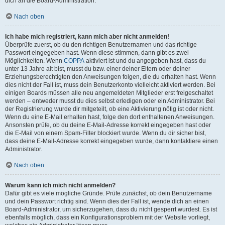
dich an die Board-Administration.
Nach oben
Ich habe mich registriert, kann mich aber nicht anmelden!
Überprüfe zuerst, ob du den richtigen Benutzernamen und das richtige
Passwort eingegeben hast. Wenn diese stimmen, dann gibt es zwei
Möglichkeiten. Wenn
COPPA
aktiviert ist und du angegeben hast, dass du
unter 13 Jahre alt bist, musst du bzw. einer deiner Eltern oder deiner
Erziehungsberechtigten den Anweisungen folgen, die du erhalten hast. Wenn
dies nicht der Fall ist, muss dein Benutzerkonto vielleicht aktiviert werden. Bei
einigen Boards müssen alle neu angemeldeten Mitglieder erst freigeschaltet
werden – entweder musst du dies selbst erledigen oder ein Administrator. Bei
der Registrierung wurde dir mitgeteilt, ob eine Aktivierung nötig ist oder nicht.
Wenn du eine E-Mail erhalten hast, folge den dort enthaltenen Anweisungen.
Ansonsten prüfe, ob du deine E-Mail-Adresse korrekt eingegeben hast oder
die E-Mail von einem Spam-Filter blockiert wurde. Wenn du dir sicher bist,
dass deine E-Mail-Adresse korrekt eingegeben wurde, dann kontaktiere einen
Administrator.
Nach oben
Warum kann ich mich nicht anmelden?
Dafür gibt es viele mögliche Gründe. Prüfe zunächst, ob dein Benutzername
und dein Passwort richtig sind. Wenn dies der Fall ist, wende dich an einen
Board-Administrator, um sicherzugehen, dass du nicht gesperrt wurdest. Es ist
ebenfalls möglich, dass ein Konfigurationsproblem mit der Website vorliegt,