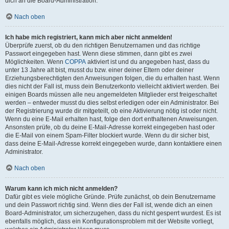
dich an die Board-Administration.
Nach oben
Ich habe mich registriert, kann mich aber nicht anmelden!
Überprüfe zuerst, ob du den richtigen Benutzernamen und das richtige
Passwort eingegeben hast. Wenn diese stimmen, dann gibt es zwei
Möglichkeiten. Wenn
COPPA
aktiviert ist und du angegeben hast, dass du
unter 13 Jahre alt bist, musst du bzw. einer deiner Eltern oder deiner
Erziehungsberechtigten den Anweisungen folgen, die du erhalten hast. Wenn
dies nicht der Fall ist, muss dein Benutzerkonto vielleicht aktiviert werden. Bei
einigen Boards müssen alle neu angemeldeten Mitglieder erst freigeschaltet
werden – entweder musst du dies selbst erledigen oder ein Administrator. Bei
der Registrierung wurde dir mitgeteilt, ob eine Aktivierung nötig ist oder nicht.
Wenn du eine E-Mail erhalten hast, folge den dort enthaltenen Anweisungen.
Ansonsten prüfe, ob du deine E-Mail-Adresse korrekt eingegeben hast oder
die E-Mail von einem Spam-Filter blockiert wurde. Wenn du dir sicher bist,
dass deine E-Mail-Adresse korrekt eingegeben wurde, dann kontaktiere einen
Administrator.
Nach oben
Warum kann ich mich nicht anmelden?
Dafür gibt es viele mögliche Gründe. Prüfe zunächst, ob dein Benutzername
und dein Passwort richtig sind. Wenn dies der Fall ist, wende dich an einen
Board-Administrator, um sicherzugehen, dass du nicht gesperrt wurdest. Es ist
ebenfalls möglich, dass ein Konfigurationsproblem mit der Website vorliegt,