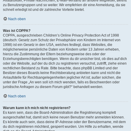
Avatarbilder, Private Nachrichten, E-Mail-Versand an andere Mitglieder, Beitritt
zu Benutzergruppen und so weiter. Wir empfehlen dir eine Anmeldung, da sie
schnell erledigt ist und dir zahlreiche Vorteile bietet.
Nach oben
Was ist COPPA?
COPPA, ausgeschrieben Children’s Online Privacy Protection Act of 1998
(deutsch: Gesetz zum Schutz der Privatsphäre von Kindern im Internet von
1998) ist ein Gesetz in den USA, welches festlegt, dass Websites, die
möglicherweise persönliche Daten von Kindern unter 13 Jahren erheben,
hierzu die Zustimmung der Eltern beziehungsweise des oder der
Erziehungsberechtigten benötigen. Wenn du dir unsicher bist, ob dies auf dich
oder die Website, auf der du dich zu registrieren versuchst, zutrifft, ziehe einen
rechtlichen Beistand zu Rate. Bitte beachte, dass phpBB Limited und der
Besitzer dieses Boards keine Rechtsberatung anbieten kann und nicht die
Anlaufstelle für Rechtsangelegenheiten jeglicher Art ist; außer solchen, die
unter der Frage „An wen soll ich mich wenden, falls es Beschwerden oder
juristische Anfragen zu diesem Forum gibt?“ behandelt werden.
Nach oben
Warum kann ich mich nicht registrieren?
Es kann sein, dass die Board-Administration die Registrierung komplett
ausgeschaltet hat, damit sich keine neuen Benutzer mehr anmelden können.
Es könnte auch sein, dass deine IP-Adresse oder der Benutzername, mit dem
du dich registrieren möchtest, gesperrt wurden. Um Hilfe zu erhalten, wende