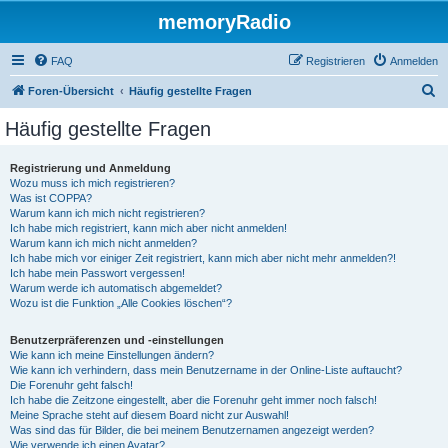
memoryRadio
FAQ
Registrieren
Anmelden
S
Foren-Übersicht
Häufig gestellte Fragen
u
Häufig gestellte Fragen
c
h
Registrierung und Anmeldung
Wozu muss ich mich registrieren?
e
Was ist COPPA?
Warum kann ich mich nicht registrieren?
Ich habe mich registriert, kann mich aber nicht anmelden!
Warum kann ich mich nicht anmelden?
Ich habe mich vor einiger Zeit registriert, kann mich aber nicht mehr anmelden?!
Ich habe mein Passwort vergessen!
Warum werde ich automatisch abgemeldet?
Wozu ist die Funktion „Alle Cookies löschen“?
Benutzerpräferenzen und -einstellungen
Wie kann ich meine Einstellungen ändern?
Wie kann ich verhindern, dass mein Benutzername in der Online-Liste auftaucht?
Die Forenuhr geht falsch!
Ich habe die Zeitzone eingestellt, aber die Forenuhr geht immer noch falsch!
Meine Sprache steht auf diesem Board nicht zur Auswahl!
Was sind das für Bilder, die bei meinem Benutzernamen angezeigt werden?
Wie verwende ich einen Avatar?