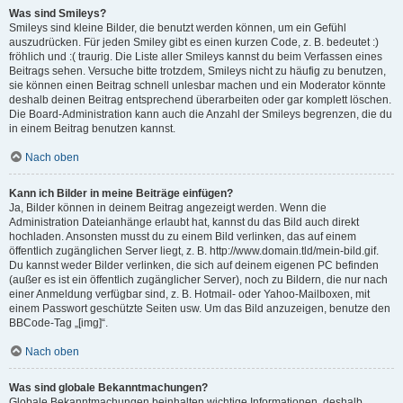
Was sind Smileys?
Smileys sind kleine Bilder, die benutzt werden können, um ein Gefühl
auszudrücken. Für jeden Smiley gibt es einen kurzen Code, z. B. bedeutet :)
fröhlich und :( traurig. Die Liste aller Smileys kannst du beim Verfassen eines
Beitrags sehen. Versuche bitte trotzdem, Smileys nicht zu häufig zu benutzen,
sie können einen Beitrag schnell unlesbar machen und ein Moderator könnte
deshalb deinen Beitrag entsprechend überarbeiten oder gar komplett löschen.
Die Board-Administration kann auch die Anzahl der Smileys begrenzen, die du
in einem Beitrag benutzen kannst.
Nach oben
Kann ich Bilder in meine Beiträge einfügen?
Ja, Bilder können in deinem Beitrag angezeigt werden. Wenn die
Administration Dateianhänge erlaubt hat, kannst du das Bild auch direkt
hochladen. Ansonsten musst du zu einem Bild verlinken, das auf einem
öffentlich zugänglichen Server liegt, z. B. http://www.domain.tld/mein-bild.gif.
Du kannst weder Bilder verlinken, die sich auf deinem eigenen PC befinden
(außer es ist ein öffentlich zugänglicher Server), noch zu Bildern, die nur nach
einer Anmeldung verfügbar sind, z. B. Hotmail- oder Yahoo-Mailboxen, mit
einem Passwort geschützte Seiten usw. Um das Bild anzuzeigen, benutze den
BBCode-Tag „[img]“.
Nach oben
Was sind globale Bekanntmachungen?
Globale Bekanntmachungen beinhalten wichtige Informationen, deshalb