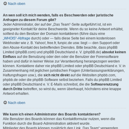
Nach oben
An wen soll ich mich wenden, falls es Beschwerden oder juristische
Anfragen zu diesem Forum gibt?
Jeder Administrator, der auf der „Das Team“-Seite aufgeführt ist, ist ein
geeigneter Kontakt für deine Beschwerde. Wenn du so keine Antwort erhältst,
solltest du den Besitzer der Domain kontaktieren (führe dazu eine
„WHOIS“-Abfrage
durch) oder — falls diese Seite bei einem kostenlosen
Webhoster wie z. B. Yahoo!, free.fr, funpic.de usw. liegt — den Support oder
den Abuse-Kontakt des betreffenden Dienstes. Bitte beachte, dass phpBB
Limited (phpBB.com) und phpBB Deutschland e. V. (phpBB.de)
absolut keinen
Einfluss
auf die Benutzung oder den oder die Benutzer der Forensoftware
haben und dafür in keiner Weise zur Verantwortung herangezogen werden
können. Kontaktiere daher nie phpBB Limited oder phpBB Deutschland e. V. in
Zusammenhang mit jeglichen juristischen Fragen (Unterlassungserklärungen,
Haftungsfragen usw.), die
sich nicht direkt
auf die Websiten phpbb.com,
phpbb.de oder die phpBB-Software selbst beziehen. Falls du phpBB Limited
oder phpBB Deutschland e. V. E-Mails schreibst, die die
Softwarenutzung
durch Dritte
betreffen, so wirst du, wenn überhaupt, höchstens eine knappe
Antwort erhalten.
Nach oben
Wie kann ich einen Administrator des Boards kontaktieren?
Alle Benutzer des Boards können das Kontaktformular nutzen, wenn die
Funktion durch die Board-Administration aktiviert wurde.
Mitglieder des Boards können zusätzlich den Link „Das Team“ verwenden.