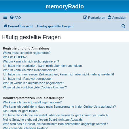
memoryRadio
FAQ
Registrieren
Anmelden
S
Foren-Übersicht
Häufig gestellte Fragen
u
Häufig gestellte Fragen
c
h
Registrierung und Anmeldung
Wozu muss ich mich registrieren?
e
Was ist COPPA?
Warum kann ich mich nicht registrieren?
Ich habe mich registriert, kann mich aber nicht anmelden!
Warum kann ich mich nicht anmelden?
Ich habe mich vor einiger Zeit registriert, kann mich aber nicht mehr anmelden?!
Ich habe mein Passwort vergessen!
Warum werde ich automatisch abgemeldet?
Wozu ist die Funktion „Alle Cookies löschen“?
Benutzerpräferenzen und -einstellungen
Wie kann ich meine Einstellungen ändern?
Wie kann ich verhindern, dass mein Benutzername in der Online-Liste auftaucht?
Die Forenuhr geht falsch!
Ich habe die Zeitzone eingestellt, aber die Forenuhr geht immer noch falsch!
Meine Sprache steht auf diesem Board nicht zur Auswahl!
Was sind das für Bilder, die bei meinem Benutzernamen angezeigt werden?
Wie verwende ich einen Avatar?