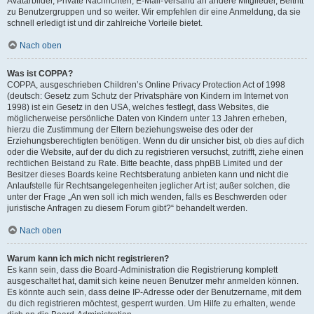
Avatarbilder, Private Nachrichten, E-Mail-Versand an andere Mitglieder, Beitritt
zu Benutzergruppen und so weiter. Wir empfehlen dir eine Anmeldung, da sie
schnell erledigt ist und dir zahlreiche Vorteile bietet.
Nach oben
Was ist COPPA?
COPPA, ausgeschrieben Children’s Online Privacy Protection Act of 1998
(deutsch: Gesetz zum Schutz der Privatsphäre von Kindern im Internet von
1998) ist ein Gesetz in den USA, welches festlegt, dass Websites, die
möglicherweise persönliche Daten von Kindern unter 13 Jahren erheben,
hierzu die Zustimmung der Eltern beziehungsweise des oder der
Erziehungsberechtigten benötigen. Wenn du dir unsicher bist, ob dies auf dich
oder die Website, auf der du dich zu registrieren versuchst, zutrifft, ziehe einen
rechtlichen Beistand zu Rate. Bitte beachte, dass phpBB Limited und der
Besitzer dieses Boards keine Rechtsberatung anbieten kann und nicht die
Anlaufstelle für Rechtsangelegenheiten jeglicher Art ist; außer solchen, die
unter der Frage „An wen soll ich mich wenden, falls es Beschwerden oder
juristische Anfragen zu diesem Forum gibt?“ behandelt werden.
Nach oben
Warum kann ich mich nicht registrieren?
Es kann sein, dass die Board-Administration die Registrierung komplett
ausgeschaltet hat, damit sich keine neuen Benutzer mehr anmelden können.
Es könnte auch sein, dass deine IP-Adresse oder der Benutzername, mit dem
du dich registrieren möchtest, gesperrt wurden. Um Hilfe zu erhalten, wende