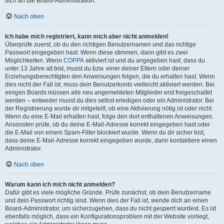
dich an die Board-Administration.
Nach oben
Ich habe mich registriert, kann mich aber nicht anmelden!
Überprüfe zuerst, ob du den richtigen Benutzernamen und das richtige
Passwort eingegeben hast. Wenn diese stimmen, dann gibt es zwei
Möglichkeiten. Wenn
COPPA
aktiviert ist und du angegeben hast, dass du
unter 13 Jahre alt bist, musst du bzw. einer deiner Eltern oder deiner
Erziehungsberechtigten den Anweisungen folgen, die du erhalten hast. Wenn
dies nicht der Fall ist, muss dein Benutzerkonto vielleicht aktiviert werden. Bei
einigen Boards müssen alle neu angemeldeten Mitglieder erst freigeschaltet
werden – entweder musst du dies selbst erledigen oder ein Administrator. Bei
der Registrierung wurde dir mitgeteilt, ob eine Aktivierung nötig ist oder nicht.
Wenn du eine E-Mail erhalten hast, folge den dort enthaltenen Anweisungen.
Ansonsten prüfe, ob du deine E-Mail-Adresse korrekt eingegeben hast oder
die E-Mail von einem Spam-Filter blockiert wurde. Wenn du dir sicher bist,
dass deine E-Mail-Adresse korrekt eingegeben wurde, dann kontaktiere einen
Administrator.
Nach oben
Warum kann ich mich nicht anmelden?
Dafür gibt es viele mögliche Gründe. Prüfe zunächst, ob dein Benutzername
und dein Passwort richtig sind. Wenn dies der Fall ist, wende dich an einen
Board-Administrator, um sicherzugehen, dass du nicht gesperrt wurdest. Es ist
ebenfalls möglich, dass ein Konfigurationsproblem mit der Website vorliegt,