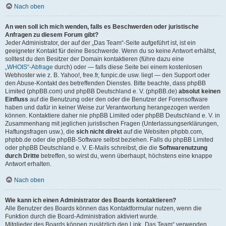
Nach oben
An wen soll ich mich wenden, falls es Beschwerden oder juristische
Anfragen zu diesem Forum gibt?
Jeder Administrator, der auf der „Das Team“-Seite aufgeführt ist, ist ein
geeigneter Kontakt für deine Beschwerde. Wenn du so keine Antwort erhältst,
solltest du den Besitzer der Domain kontaktieren (führe dazu eine
„WHOIS“-Abfrage
durch) oder — falls diese Seite bei einem kostenlosen
Webhoster wie z. B. Yahoo!, free.fr, funpic.de usw. liegt — den Support oder
den Abuse-Kontakt des betreffenden Dienstes. Bitte beachte, dass phpBB
Limited (phpBB.com) und phpBB Deutschland e. V. (phpBB.de)
absolut keinen
Einfluss
auf die Benutzung oder den oder die Benutzer der Forensoftware
haben und dafür in keiner Weise zur Verantwortung herangezogen werden
können. Kontaktiere daher nie phpBB Limited oder phpBB Deutschland e. V. in
Zusammenhang mit jeglichen juristischen Fragen (Unterlassungserklärungen,
Haftungsfragen usw.), die
sich nicht direkt
auf die Websiten phpbb.com,
phpbb.de oder die phpBB-Software selbst beziehen. Falls du phpBB Limited
oder phpBB Deutschland e. V. E-Mails schreibst, die die
Softwarenutzung
durch Dritte
betreffen, so wirst du, wenn überhaupt, höchstens eine knappe
Antwort erhalten.
Nach oben
Wie kann ich einen Administrator des Boards kontaktieren?
Alle Benutzer des Boards können das Kontaktformular nutzen, wenn die
Funktion durch die Board-Administration aktiviert wurde.
Mitglieder des Boards können zusätzlich den Link „Das Team“ verwenden.