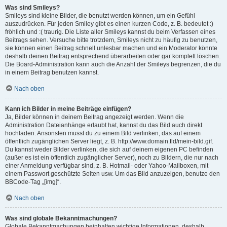
Was sind Smileys?
Smileys sind kleine Bilder, die benutzt werden können, um ein Gefühl
auszudrücken. Für jeden Smiley gibt es einen kurzen Code, z. B. bedeutet :)
fröhlich und :( traurig. Die Liste aller Smileys kannst du beim Verfassen eines
Beitrags sehen. Versuche bitte trotzdem, Smileys nicht zu häufig zu benutzen,
sie können einen Beitrag schnell unlesbar machen und ein Moderator könnte
deshalb deinen Beitrag entsprechend überarbeiten oder gar komplett löschen.
Die Board-Administration kann auch die Anzahl der Smileys begrenzen, die du
in einem Beitrag benutzen kannst.
Nach oben
Kann ich Bilder in meine Beiträge einfügen?
Ja, Bilder können in deinem Beitrag angezeigt werden. Wenn die
Administration Dateianhänge erlaubt hat, kannst du das Bild auch direkt
hochladen. Ansonsten musst du zu einem Bild verlinken, das auf einem
öffentlich zugänglichen Server liegt, z. B. http://www.domain.tld/mein-bild.gif.
Du kannst weder Bilder verlinken, die sich auf deinem eigenen PC befinden
(außer es ist ein öffentlich zugänglicher Server), noch zu Bildern, die nur nach
einer Anmeldung verfügbar sind, z. B. Hotmail- oder Yahoo-Mailboxen, mit
einem Passwort geschützte Seiten usw. Um das Bild anzuzeigen, benutze den
BBCode-Tag „[img]“.
Nach oben
Was sind globale Bekanntmachungen?
Globale Bekanntmachungen beinhalten wichtige Informationen, deshalb