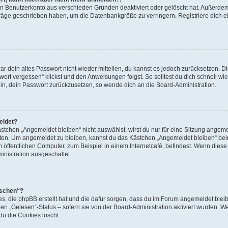
ein Benutzerkonto aus verschieden Gründen deaktiviert oder gelöscht hat. Außerde
eiträge geschrieben haben, um die Datenbankgröße zu verringern. Registriere dich 
war dein altes Passwort nicht wieder mitteilen, du kannst es jedoch zurücksetzen. 
ort vergessen“ klickst und den Anweisungen folgst. So solltest du dich schnell w
sein, dein Passwort zurückzusetzen, so wende dich an die Board-Administration.
eldet?
chen „Angemeldet bleiben“ nicht auswählst, wirst du nur für eine Sitzung angeme
tten. Um angemeldet zu bleiben, kannst du das Kästchen „Angemeldet bleiben“ bei
öffentlichen Computer, zum Beispiel in einem Internetcafé, befindest. Wenn diese 
inistration ausgeschaltet.
öschen“?
ies, die phpBB erstellt hat und die dafür sorgen, dass du im Forum angemeldet bl
den „Gelesen“-Status – sofern sie von der Board-Administration aktiviert wurden. 
u die Cookies löscht.