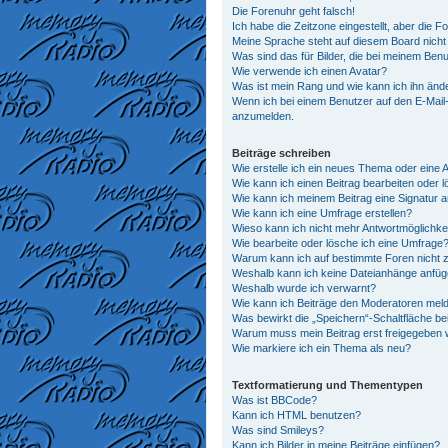
Die Forenuhr geht falsch!
Ich habe die Zeitzone eingestellt, aber die 
Meine Sprache steht auf diesem Board nicht
Was sind das für Bilder, die bei meinem Be
Wie verwende ich einen Avatar?
Was ist mein Rang und wie kann ich ihn änd
Wenn ich bei einem Benutzer auf den E-Mail-L
anzumelden.
Beiträge schreiben
Wie erstelle ich ein neues Thema oder eine 
Wie kann ich einen Beitrag bearbeiten oder 
Wie kann ich meinem Beitrag eine Signatur 
Wie kann ich eine Umfrage erstellen?
Wieso kann ich nicht mehr Antwortmöglichkei
Wie bearbeite oder lösche ich eine Umfrage
Warum kann ich auf bestimmte Foren nicht z
Weshalb kann ich keine Dateianhänge anfü
Weshalb wurde ich verwarnt?
Wie kann ich Beiträge den Moderatoren mel
Was bewirkt die „Speichern“-Schaltfläche be
Warum muss mein Beitrag erst freigegeben
Wie markiere ich ein Thema als neu?
Textformatierung und Thementypen
Was ist BBCode?
Kann ich HTML benutzen?
Was sind Smileys?
Kann ich Bilder in meine Beiträge einfügen?