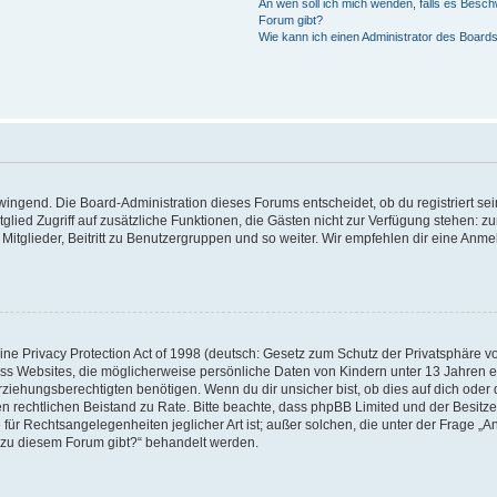
An wen soll ich mich wenden, falls es Besch
Forum gibt?
Wie kann ich einen Administrator des Boards
zwingend. Die Board-Administration dieses Forums entscheidet, ob du registriert se
Mitglied Zugriff auf zusätzliche Funktionen, die Gästen nicht zur Verfügung stehen: zu
itglieder, Beitritt zu Benutzergruppen und so weiter. Wir empfehlen dir eine Anmeld
e Privacy Protection Act of 1998 (deutsch: Gesetz zum Schutz der Privatsphäre von
ass Websites, die möglicherweise persönliche Daten von Kindern unter 13 Jahren 
iehungsberechtigten benötigen. Wenn du dir unsicher bist, ob dies auf dich oder d
 einen rechtlichen Beistand zu Rate. Bitte beachte, dass phpBB Limited und der Besi
 für Rechtsangelegenheiten jeglicher Art ist; außer solchen, die unter der Frage „A
 zu diesem Forum gibt?“ behandelt werden.