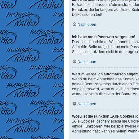
Es kann sein, dass ein Administrator d
Benutzer, die für längere Zeit keine B
Diskussionen teil!
Nach oben
Ich habe mein Passwort vergessen!
Das ist nicht schlimm! Wir können dir z
Anmelde-Seite auf „Ich habe mein Passw
Solltest du trotzdem nicht in der Lage 
Nach oben
Warum werde ich automatisch abgem
Wenn du beim Anmelden das Kontrollkäst
deines Benutzerkontos durch einen Dri
empfehlenswert, wenn du dich an einem 
wurde sie vermutlich von der Board-Adm
Nach oben
Wozu ist die Funktion „Alle Cookies l
„Alle Cookies löschen“ löscht die Cook
einige Funktionen, wie beispielsweise 
Abmeldung hast, kann es helfen, wenn d