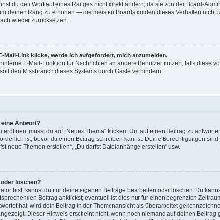
st du den Wortlaut eines Ranges nicht direkt ändern, da sie von der Board-Adminis
 um deinen Rang zu erhöhen — die meisten Boards dulden dieses Verhalten nicht u
ach wieder zurücksetzen.
-Mail-Link klicke, werde ich aufgefordert, mich anzumelden.
reninterne E-Mail-Funktion für Nachrichten an andere Benutzer nutzen, falls diese v
soll den Missbrauch dieses Systems durch Gäste verhindern.
r eine Antwort?
röffnen, musst du auf „Neues Thema“ klicken. Um auf einen Beitrag zu antworten,
forderlich ist, bevor du einen Beitrag schreiben kannst. Deine Berechtigungen sin
arfst neue Themen erstellen“, „Du darfst Dateianhänge erstellen“ usw.
n oder löschen?
ator bist, kannst du nur deine eigenen Beiträge bearbeiten oder löschen. Du kanns
sprechenden Beitrag anklickst; eventuell ist dies nur für einen begrenzten Zeitra
wortet hat, wird dein Beitrag in der Themenansicht als überarbeitet gekennzeichne
 angezeigt. Dieser Hinweis erscheint nicht, wenn noch niemand auf deinen Beitrag 