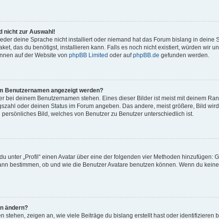
 nicht zur Auswahl!
eder deine Sprache nicht installiert oder niemand hat das Forum bislang in deine 
et, das du benötigst, installieren kann. Falls es noch nicht existiert, würden wir 
önnen auf der Website von
phpBB Limited
oder auf
phpBB.de
gefunden werden.
inem Benutzernamen angezeigt werden?
er bei deinem Benutzernamen stehen. Eines dieser Bilder ist meist mit deinem Rang 
gszahl oder deinen Status im Forum angeben. Das andere, meist größere, Bild wird 
n persönliches Bild, welches von Benutzer zu Benutzer unterschiedlich ist.
u unter „Profil“ einen Avatar über eine der folgenden vier Methoden hinzufügen: G
ann bestimmen, ob und wie die Benutzer Avatare benutzen können. Wenn du keinen 
hn ändern?
stehen, zeigen an, wie viele Beiträge du bislang erstellt hast oder identifiziere