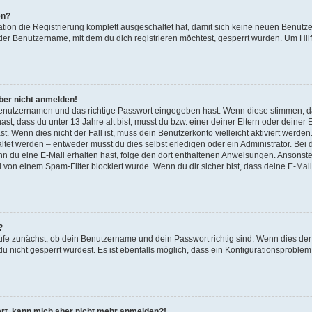
en?
ation die Registrierung komplett ausgeschaltet hat, damit sich keine neuen Benu
der Benutzername, mit dem du dich registrieren möchtest, gesperrt wurden. Um Hilf
aber nicht anmelden!
 Benutzernamen und das richtige Passwort eingegeben hast. Wenn diese stimmen, d
ast, dass du unter 13 Jahre alt bist, musst du bzw. einer deiner Eltern oder deine
t. Wenn dies nicht der Fall ist, muss dein Benutzerkonto vielleicht aktiviert werde
tet werden – entweder musst du dies selbst erledigen oder ein Administrator. Bei d
Wenn du eine E-Mail erhalten hast, folge den dort enthaltenen Anweisungen. Ansonst
l von einem Spam-Filter blockiert wurde. Wenn du dir sicher bist, dass deine E-Ma
?
üfe zunächst, ob dein Benutzername und dein Passwort richtig sind. Wenn dies der 
u nicht gesperrt wurdest. Es ist ebenfalls möglich, dass ein Konfigurationsproblem 
riert, kann mich aber nicht mehr anmelden?!