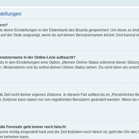
stellungen
ern?
alle deine Einstellungen in der Datenbank des Boards gespeichert. Um diese zu än
 auf der Seite angezeigt, wenn du auf deinen Benutzernamen klickst. Dort kannst d
enutzername in der Online-Liste auftaucht?
 du in den Einstellungen eine Option „Meinen Online-Status während dieser Sitzu
en, Moderatoren und du selbst deinen Online-Status sehen. Du wirst dann als unsic
e Zeit nicht deiner eigenen Zeitzone. In diesem Fall solltest du im „Persönlichen B
Die Zeitzone kann dabei nur von registrierten Benutzern geändert werden. Wenn du noch
r die Forenuhr geht immer noch falsch!
zone richtig eingestellt hast und die Zeit trotzdem noch falsch ist, geht die Uhr des
lem beheben kann.