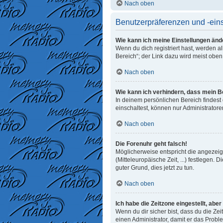
Nach oben
Benutzerpräferenzen und -ein
Wie kann ich meine Einstellungen änd
Wenn du dich registriert hast, werden 
Bereich“; der Link dazu wird meist oben
Nach oben
Wie kann ich verhindern, dass mein B
In deinem persönlichen Bereich findest
einschaltest, können nur Administrator
Nach oben
Die Forenuhr geht falsch!
Möglicherweise entspricht die angezeigt
(Mitteleuropäische Zeit, ...) festlegen. 
guter Grund, dies jetzt zu tun.
Nach oben
Ich habe die Zeitzone eingestellt, abe
Wenn du dir sicher bist, dass du die Zeit
einen Administrator, damit er das Prob