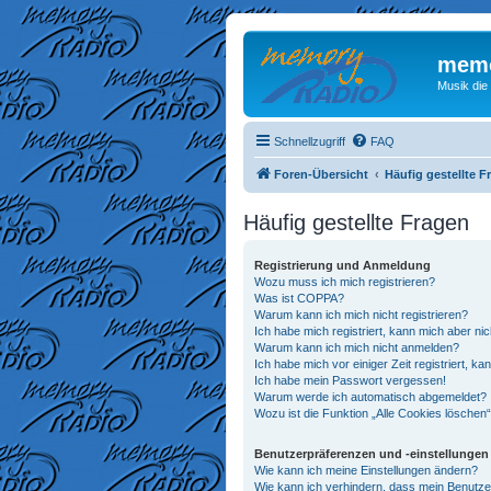
memo
Musik die
Schnellzugriff
FAQ
Foren-Übersicht
Häufig gestellte F
Häufig gestellte Fragen
Registrierung und Anmeldung
Wozu muss ich mich registrieren?
Was ist COPPA?
Warum kann ich mich nicht registrieren?
Ich habe mich registriert, kann mich aber ni
Warum kann ich mich nicht anmelden?
Ich habe mich vor einiger Zeit registriert, 
Ich habe mein Passwort vergessen!
Warum werde ich automatisch abgemeldet?
Wozu ist die Funktion „Alle Cookies löschen
Benutzerpräferenzen und -einstellungen
Wie kann ich meine Einstellungen ändern?
Wie kann ich verhindern, dass mein Benutze