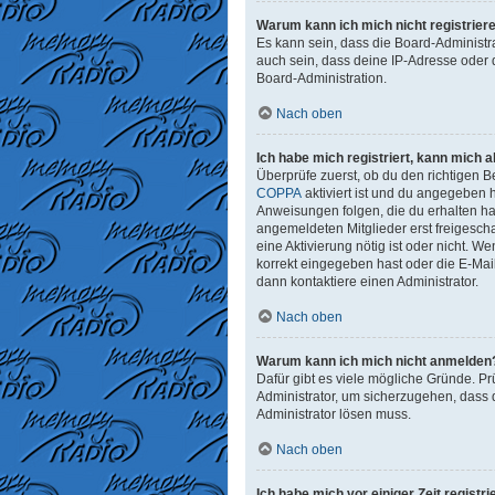
Warum kann ich mich nicht registrier
Es kann sein, dass die Board-Administr
auch sein, dass deine IP-Adresse oder 
Board-Administration.
Nach oben
Ich habe mich registriert, kann mich 
Überprüfe zuerst, ob du den richtigen
COPPA
aktiviert ist und du angegeben h
Anweisungen folgen, die du erhalten has
angemeldeten Mitglieder erst freigeschal
eine Aktivierung nötig ist oder nicht. 
korrekt eingegeben hast oder die E-Mai
dann kontaktiere einen Administrator.
Nach oben
Warum kann ich mich nicht anmelden
Dafür gibt es viele mögliche Gründe. Pr
Administrator, um sicherzugehen, dass d
Administrator lösen muss.
Nach oben
Ich habe mich vor einiger Zeit regist