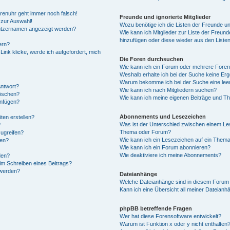
Forenuhr geht immer noch falsch!
Freunde und ignorierte Mitglieder
 zur Auswahl!
Wozu benötige ich die Listen der Freunde und
nutzernamen angezeigt werden?
Wie kann ich Mitglieder zur Liste der Freunde
hinzufügen oder diese wieder aus den Liste
ern?
ink klicke, werde ich aufgefordert, mich
Die Foren durchsuchen
Wie kann ich ein Forum oder mehrere Fore
Weshalb erhalte ich bei der Suche keine Er
Warum bekomme ich bei der Suche eine leer
Antwort?
Wie kann ich nach Mitgliedern suchen?
löschen?
Wie kann ich meine eigenen Beiträge und T
anfügen?
Abonnements und Lesezeichen
ten erstellen?
Was ist der Unterschied zwischen einem Le
?
Thema oder Forum?
ugreifen?
Wie kann ich ein Lesezeichen auf ein Them
gen?
Wie kann ich ein Forum abonnieren?
Wie deaktiviere ich meine Abonnements?
den?
im Schreiben eines Beitrags?
 werden?
Dateianhänge
Welche Dateianhänge sind in diesem Forum 
Kann ich eine Übersicht all meiner Dateianh
phpBB betreffende Fragen
Wer hat diese Forensoftware entwickelt?
Warum ist Funktion x oder y nicht enthalten