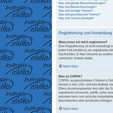
Was sind globale Bekanntmachungen?
Was sind Bekanntmachungen?
Was sind wichtige Themen?
Was sind geschlossene Themen?
Was sind Themen-Symbole?
Registrierung und Anmeldung
Wozu muss ich mich registrieren?
Eine Registrierung ist nicht unbedingt 
jeden Fall erhältst du als registriertes 
Nachrichten, E-Mail-Versand an andere M
zahlreiche Vorteile bietet.
Nach oben
Was ist COPPA?
COPPA, ausgeschrieben Children’s Onlin
Gesetz in den USA, welches festlegt, d
Eltern beziehungsweise des oder der Erz
registrieren versuchst, zutrifft, ziehe
anbieten kann und nicht die Anlaufstelle
Beschwerden oder juristische Anfragen
Nach oben