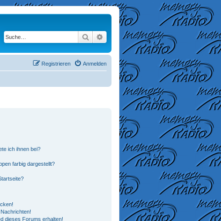
Suche
Erweiterte Suche
Registrieren
Anmelden
te ich ihnen bei?
en farbig dargestellt?
tartseite?
icken!
Nachrichten!
ed dieses Forums erhalten!