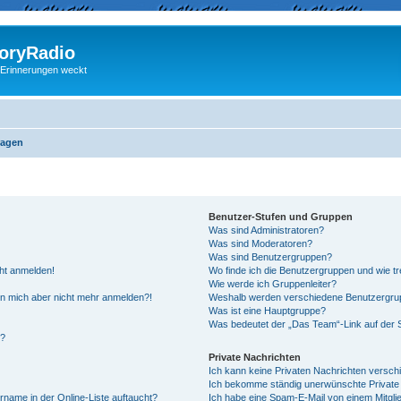
ryRadio
 Erinnerungen weckt
ragen
Benutzer-Stufen und Gruppen
Was sind Administratoren?
Was sind Moderatoren?
Was sind Benutzergruppen?
cht anmelden!
Wo finde ich die Benutzergruppen und wie tre
Wie werde ich Gruppenleiter?
kann mich aber nicht mehr anmelden?!
Weshalb werden verschiedene Benutzergrupp
Was ist eine Hauptgruppe?
Was bedeutet der „Das Team“-Link auf der S
“?
Private Nachrichten
Ich kann keine Privaten Nachrichten versch
Ich bekomme ständig unerwünschte Private 
rname in der Online-Liste auftaucht?
Ich habe eine Spam-E-Mail von einem Mitgli