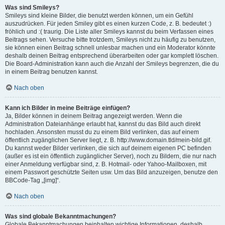
Was sind Smileys?
Smileys sind kleine Bilder, die benutzt werden können, um ein Gefühl
auszudrücken. Für jeden Smiley gibt es einen kurzen Code, z. B. bedeutet :)
fröhlich und :( traurig. Die Liste aller Smileys kannst du beim Verfassen eines
Beitrags sehen. Versuche bitte trotzdem, Smileys nicht zu häufig zu benutzen,
sie können einen Beitrag schnell unlesbar machen und ein Moderator könnte
deshalb deinen Beitrag entsprechend überarbeiten oder gar komplett löschen.
Die Board-Administration kann auch die Anzahl der Smileys begrenzen, die du
in einem Beitrag benutzen kannst.
Nach oben
Kann ich Bilder in meine Beiträge einfügen?
Ja, Bilder können in deinem Beitrag angezeigt werden. Wenn die
Administration Dateianhänge erlaubt hat, kannst du das Bild auch direkt
hochladen. Ansonsten musst du zu einem Bild verlinken, das auf einem
öffentlich zugänglichen Server liegt, z. B. http://www.domain.tld/mein-bild.gif.
Du kannst weder Bilder verlinken, die sich auf deinem eigenen PC befinden
(außer es ist ein öffentlich zugänglicher Server), noch zu Bildern, die nur nach
einer Anmeldung verfügbar sind, z. B. Hotmail- oder Yahoo-Mailboxen, mit
einem Passwort geschützte Seiten usw. Um das Bild anzuzeigen, benutze den
BBCode-Tag „[img]“.
Nach oben
Was sind globale Bekanntmachungen?
Globale Bekanntmachungen beinhalten wichtige Informationen, deshalb