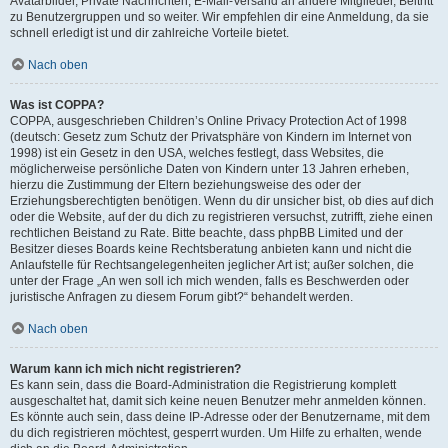
Avatarbilder, Private Nachrichten, E-Mail-Versand an andere Mitglieder, Beitritt
zu Benutzergruppen und so weiter. Wir empfehlen dir eine Anmeldung, da sie
schnell erledigt ist und dir zahlreiche Vorteile bietet.
Nach oben
Was ist COPPA?
COPPA, ausgeschrieben Children’s Online Privacy Protection Act of 1998
(deutsch: Gesetz zum Schutz der Privatsphäre von Kindern im Internet von
1998) ist ein Gesetz in den USA, welches festlegt, dass Websites, die
möglicherweise persönliche Daten von Kindern unter 13 Jahren erheben,
hierzu die Zustimmung der Eltern beziehungsweise des oder der
Erziehungsberechtigten benötigen. Wenn du dir unsicher bist, ob dies auf dich
oder die Website, auf der du dich zu registrieren versuchst, zutrifft, ziehe einen
rechtlichen Beistand zu Rate. Bitte beachte, dass phpBB Limited und der
Besitzer dieses Boards keine Rechtsberatung anbieten kann und nicht die
Anlaufstelle für Rechtsangelegenheiten jeglicher Art ist; außer solchen, die
unter der Frage „An wen soll ich mich wenden, falls es Beschwerden oder
juristische Anfragen zu diesem Forum gibt?“ behandelt werden.
Nach oben
Warum kann ich mich nicht registrieren?
Es kann sein, dass die Board-Administration die Registrierung komplett
ausgeschaltet hat, damit sich keine neuen Benutzer mehr anmelden können.
Es könnte auch sein, dass deine IP-Adresse oder der Benutzername, mit dem
du dich registrieren möchtest, gesperrt wurden. Um Hilfe zu erhalten, wende