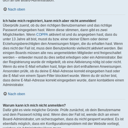
dich an die Board-Administration.
Nach oben
Ich habe mich registriert, kann mich aber nicht anmelden!
Überprüfe zuerst, ob du den richtigen Benutzernamen und das richtige
Passwort eingegeben hast. Wenn diese stimmen, dann gibt es zwei
Möglichkeiten. Wenn
COPPA
aktiviert ist und du angegeben hast, dass du
unter 13 Jahre alt bist, musst du bzw. einer deiner Eltern oder deiner
Erziehungsberechtigten den Anweisungen folgen, die du erhalten hast. Wenn
dies nicht der Fall ist, muss dein Benutzerkonto vielleicht aktiviert werden. Bei
einigen Boards müssen alle neu angemeldeten Mitglieder erst freigeschaltet
werden – entweder musst du dies selbst erledigen oder ein Administrator. Bei
der Registrierung wurde dir mitgeteilt, ob eine Aktivierung nötig ist oder nicht.
Wenn du eine E-Mail erhalten hast, folge den dort enthaltenen Anweisungen.
Ansonsten prüfe, ob du deine E-Mail-Adresse korrekt eingegeben hast oder
die E-Mail von einem Spam-Filter blockiert wurde. Wenn du dir sicher bist,
dass deine E-Mail-Adresse korrekt eingegeben wurde, dann kontaktiere einen
Administrator.
Nach oben
Warum kann ich mich nicht anmelden?
Dafür gibt es viele mögliche Gründe. Prüfe zunächst, ob dein Benutzername
und dein Passwort richtig sind. Wenn dies der Fall ist, wende dich an einen
Board-Administrator, um sicherzugehen, dass du nicht gesperrt wurdest. Es ist
ebenfalls möglich, dass ein Konfigurationsproblem mit der Website vorliegt,