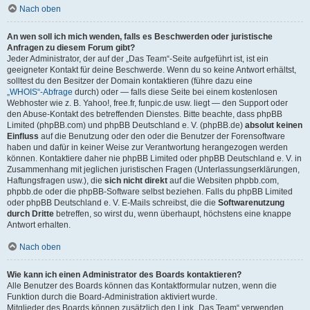
Nach oben
An wen soll ich mich wenden, falls es Beschwerden oder juristische
Anfragen zu diesem Forum gibt?
Jeder Administrator, der auf der „Das Team“-Seite aufgeführt ist, ist ein
geeigneter Kontakt für deine Beschwerde. Wenn du so keine Antwort erhältst,
solltest du den Besitzer der Domain kontaktieren (führe dazu eine
„WHOIS“-Abfrage
durch) oder — falls diese Seite bei einem kostenlosen
Webhoster wie z. B. Yahoo!, free.fr, funpic.de usw. liegt — den Support oder
den Abuse-Kontakt des betreffenden Dienstes. Bitte beachte, dass phpBB
Limited (phpBB.com) und phpBB Deutschland e. V. (phpBB.de)
absolut keinen
Einfluss
auf die Benutzung oder den oder die Benutzer der Forensoftware
haben und dafür in keiner Weise zur Verantwortung herangezogen werden
können. Kontaktiere daher nie phpBB Limited oder phpBB Deutschland e. V. in
Zusammenhang mit jeglichen juristischen Fragen (Unterlassungserklärungen,
Haftungsfragen usw.), die
sich nicht direkt
auf die Websiten phpbb.com,
phpbb.de oder die phpBB-Software selbst beziehen. Falls du phpBB Limited
oder phpBB Deutschland e. V. E-Mails schreibst, die die
Softwarenutzung
durch Dritte
betreffen, so wirst du, wenn überhaupt, höchstens eine knappe
Antwort erhalten.
Nach oben
Wie kann ich einen Administrator des Boards kontaktieren?
Alle Benutzer des Boards können das Kontaktformular nutzen, wenn die
Funktion durch die Board-Administration aktiviert wurde.
Mitglieder des Boards können zusätzlich den Link „Das Team“ verwenden.