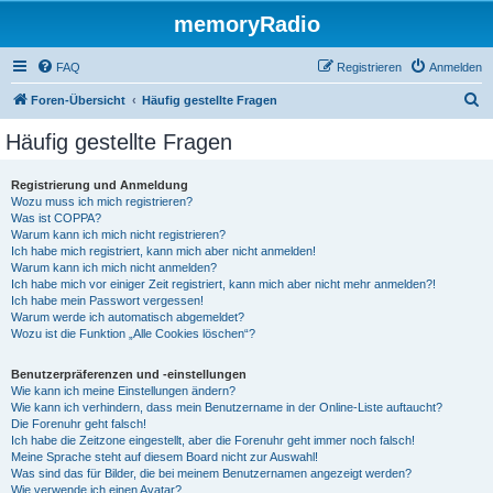
memoryRadio
FAQ
Registrieren
Anmelden
S
Foren-Übersicht
Häufig gestellte Fragen
u
Häufig gestellte Fragen
c
h
Registrierung und Anmeldung
Wozu muss ich mich registrieren?
e
Was ist COPPA?
Warum kann ich mich nicht registrieren?
Ich habe mich registriert, kann mich aber nicht anmelden!
Warum kann ich mich nicht anmelden?
Ich habe mich vor einiger Zeit registriert, kann mich aber nicht mehr anmelden?!
Ich habe mein Passwort vergessen!
Warum werde ich automatisch abgemeldet?
Wozu ist die Funktion „Alle Cookies löschen“?
Benutzerpräferenzen und -einstellungen
Wie kann ich meine Einstellungen ändern?
Wie kann ich verhindern, dass mein Benutzername in der Online-Liste auftaucht?
Die Forenuhr geht falsch!
Ich habe die Zeitzone eingestellt, aber die Forenuhr geht immer noch falsch!
Meine Sprache steht auf diesem Board nicht zur Auswahl!
Was sind das für Bilder, die bei meinem Benutzernamen angezeigt werden?
Wie verwende ich einen Avatar?