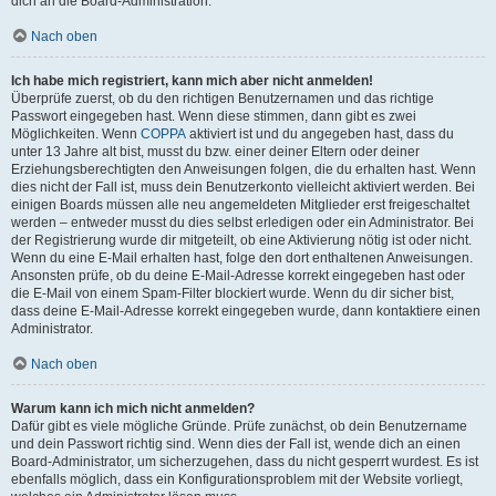
dich an die Board-Administration.
Nach oben
Ich habe mich registriert, kann mich aber nicht anmelden!
Überprüfe zuerst, ob du den richtigen Benutzernamen und das richtige
Passwort eingegeben hast. Wenn diese stimmen, dann gibt es zwei
Möglichkeiten. Wenn
COPPA
aktiviert ist und du angegeben hast, dass du
unter 13 Jahre alt bist, musst du bzw. einer deiner Eltern oder deiner
Erziehungsberechtigten den Anweisungen folgen, die du erhalten hast. Wenn
dies nicht der Fall ist, muss dein Benutzerkonto vielleicht aktiviert werden. Bei
einigen Boards müssen alle neu angemeldeten Mitglieder erst freigeschaltet
werden – entweder musst du dies selbst erledigen oder ein Administrator. Bei
der Registrierung wurde dir mitgeteilt, ob eine Aktivierung nötig ist oder nicht.
Wenn du eine E-Mail erhalten hast, folge den dort enthaltenen Anweisungen.
Ansonsten prüfe, ob du deine E-Mail-Adresse korrekt eingegeben hast oder
die E-Mail von einem Spam-Filter blockiert wurde. Wenn du dir sicher bist,
dass deine E-Mail-Adresse korrekt eingegeben wurde, dann kontaktiere einen
Administrator.
Nach oben
Warum kann ich mich nicht anmelden?
Dafür gibt es viele mögliche Gründe. Prüfe zunächst, ob dein Benutzername
und dein Passwort richtig sind. Wenn dies der Fall ist, wende dich an einen
Board-Administrator, um sicherzugehen, dass du nicht gesperrt wurdest. Es ist
ebenfalls möglich, dass ein Konfigurationsproblem mit der Website vorliegt,