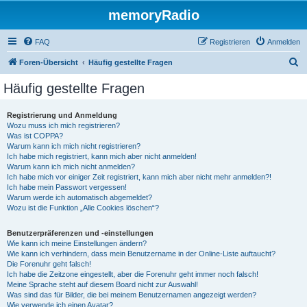
memoryRadio
FAQ
Registrieren
Anmelden
S
Foren-Übersicht
Häufig gestellte Fragen
u
Häufig gestellte Fragen
c
h
Registrierung und Anmeldung
Wozu muss ich mich registrieren?
e
Was ist COPPA?
Warum kann ich mich nicht registrieren?
Ich habe mich registriert, kann mich aber nicht anmelden!
Warum kann ich mich nicht anmelden?
Ich habe mich vor einiger Zeit registriert, kann mich aber nicht mehr anmelden?!
Ich habe mein Passwort vergessen!
Warum werde ich automatisch abgemeldet?
Wozu ist die Funktion „Alle Cookies löschen“?
Benutzerpräferenzen und -einstellungen
Wie kann ich meine Einstellungen ändern?
Wie kann ich verhindern, dass mein Benutzername in der Online-Liste auftaucht?
Die Forenuhr geht falsch!
Ich habe die Zeitzone eingestellt, aber die Forenuhr geht immer noch falsch!
Meine Sprache steht auf diesem Board nicht zur Auswahl!
Was sind das für Bilder, die bei meinem Benutzernamen angezeigt werden?
Wie verwende ich einen Avatar?