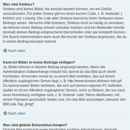
Was sind Smileys?
Smileys sind kleine Bilder, die benutzt werden können, um ein Gefühl
auszudrücken. Für jeden Smiley gibt es einen kurzen Code, z. B. bedeutet :)
fröhlich und :( traurig. Die Liste aller Smileys kannst du beim Verfassen eines
Beitrags sehen. Versuche bitte trotzdem, Smileys nicht zu häufig zu benutzen,
sie können einen Beitrag schnell unlesbar machen und ein Moderator könnte
deshalb deinen Beitrag entsprechend überarbeiten oder gar komplett löschen.
Die Board-Administration kann auch die Anzahl der Smileys begrenzen, die du
in einem Beitrag benutzen kannst.
Nach oben
Kann ich Bilder in meine Beiträge einfügen?
Ja, Bilder können in deinem Beitrag angezeigt werden. Wenn die
Administration Dateianhänge erlaubt hat, kannst du das Bild auch direkt
hochladen. Ansonsten musst du zu einem Bild verlinken, das auf einem
öffentlich zugänglichen Server liegt, z. B. http://www.domain.tld/mein-bild.gif.
Du kannst weder Bilder verlinken, die sich auf deinem eigenen PC befinden
(außer es ist ein öffentlich zugänglicher Server), noch zu Bildern, die nur nach
einer Anmeldung verfügbar sind, z. B. Hotmail- oder Yahoo-Mailboxen, mit
einem Passwort geschützte Seiten usw. Um das Bild anzuzeigen, benutze den
BBCode-Tag „[img]“.
Nach oben
Was sind globale Bekanntmachungen?
Globale Bekanntmachungen beinhalten wichtige Informationen, deshalb