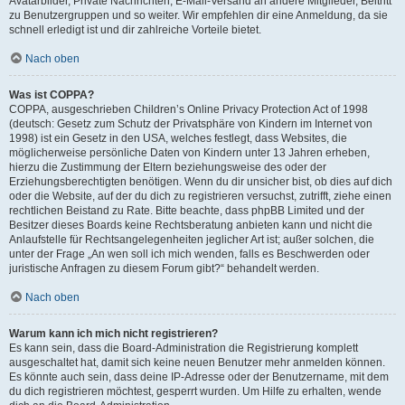
Avatarbilder, Private Nachrichten, E-Mail-Versand an andere Mitglieder, Beitritt
zu Benutzergruppen und so weiter. Wir empfehlen dir eine Anmeldung, da sie
schnell erledigt ist und dir zahlreiche Vorteile bietet.
Nach oben
Was ist COPPA?
COPPA, ausgeschrieben Children’s Online Privacy Protection Act of 1998
(deutsch: Gesetz zum Schutz der Privatsphäre von Kindern im Internet von
1998) ist ein Gesetz in den USA, welches festlegt, dass Websites, die
möglicherweise persönliche Daten von Kindern unter 13 Jahren erheben,
hierzu die Zustimmung der Eltern beziehungsweise des oder der
Erziehungsberechtigten benötigen. Wenn du dir unsicher bist, ob dies auf dich
oder die Website, auf der du dich zu registrieren versuchst, zutrifft, ziehe einen
rechtlichen Beistand zu Rate. Bitte beachte, dass phpBB Limited und der
Besitzer dieses Boards keine Rechtsberatung anbieten kann und nicht die
Anlaufstelle für Rechtsangelegenheiten jeglicher Art ist; außer solchen, die
unter der Frage „An wen soll ich mich wenden, falls es Beschwerden oder
juristische Anfragen zu diesem Forum gibt?“ behandelt werden.
Nach oben
Warum kann ich mich nicht registrieren?
Es kann sein, dass die Board-Administration die Registrierung komplett
ausgeschaltet hat, damit sich keine neuen Benutzer mehr anmelden können.
Es könnte auch sein, dass deine IP-Adresse oder der Benutzername, mit dem
du dich registrieren möchtest, gesperrt wurden. Um Hilfe zu erhalten, wende