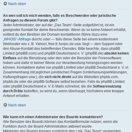
Nach oben
An wen soll ich mich wenden, falls es Beschwerden oder juristische
Anfragen zu diesem Forum gibt?
Jeder Administrator, der auf der „Das Team“-Seite aufgeführt ist, ist ein
geeigneter Kontakt für deine Beschwerde. Wenn du so keine Antwort erhältst,
solltest du den Besitzer der Domain kontaktieren (führe dazu eine
„WHOIS“-Abfrage
durch) oder — falls diese Seite bei einem kostenlosen
Webhoster wie z. B. Yahoo!, free.fr, funpic.de usw. liegt — den Support oder
den Abuse-Kontakt des betreffenden Dienstes. Bitte beachte, dass phpBB
Limited (phpBB.com) und phpBB Deutschland e. V. (phpBB.de)
absolut keinen
Einfluss
auf die Benutzung oder den oder die Benutzer der Forensoftware
haben und dafür in keiner Weise zur Verantwortung herangezogen werden
können. Kontaktiere daher nie phpBB Limited oder phpBB Deutschland e. V. in
Zusammenhang mit jeglichen juristischen Fragen (Unterlassungserklärungen,
Haftungsfragen usw.), die
sich nicht direkt
auf die Websiten phpbb.com,
phpbb.de oder die phpBB-Software selbst beziehen. Falls du phpBB Limited
oder phpBB Deutschland e. V. E-Mails schreibst, die die
Softwarenutzung
durch Dritte
betreffen, so wirst du, wenn überhaupt, höchstens eine knappe
Antwort erhalten.
Nach oben
Wie kann ich einen Administrator des Boards kontaktieren?
Alle Benutzer des Boards können das Kontaktformular nutzen, wenn die
Funktion durch die Board-Administration aktiviert wurde.
Mitglieder des Boards können zusätzlich den Link „Das Team“ verwenden.