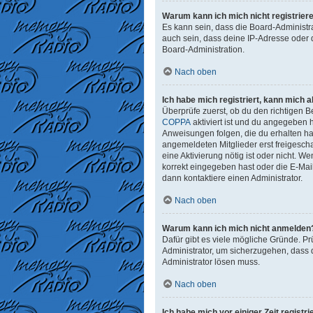
Warum kann ich mich nicht registrier
Es kann sein, dass die Board-Administr
auch sein, dass deine IP-Adresse oder 
Board-Administration.
Nach oben
Ich habe mich registriert, kann mich 
Überprüfe zuerst, ob du den richtigen
COPPA
aktiviert ist und du angegeben h
Anweisungen folgen, die du erhalten has
angemeldeten Mitglieder erst freigeschal
eine Aktivierung nötig ist oder nicht. 
korrekt eingegeben hast oder die E-Mai
dann kontaktiere einen Administrator.
Nach oben
Warum kann ich mich nicht anmelden
Dafür gibt es viele mögliche Gründe. Pr
Administrator, um sicherzugehen, dass d
Administrator lösen muss.
Nach oben
Ich habe mich vor einiger Zeit regist