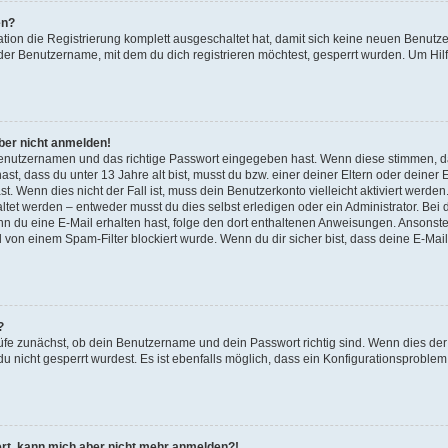
en?
ation die Registrierung komplett ausgeschaltet hat, damit sich keine neuen Benu
der Benutzername, mit dem du dich registrieren möchtest, gesperrt wurden. Um Hilf
aber nicht anmelden!
 Benutzernamen und das richtige Passwort eingegeben hast. Wenn diese stimmen, d
ast, dass du unter 13 Jahre alt bist, musst du bzw. einer deiner Eltern oder deine
t. Wenn dies nicht der Fall ist, muss dein Benutzerkonto vielleicht aktiviert werde
tet werden – entweder musst du dies selbst erledigen oder ein Administrator. Bei d
Wenn du eine E-Mail erhalten hast, folge den dort enthaltenen Anweisungen. Ansonst
l von einem Spam-Filter blockiert wurde. Wenn du dir sicher bist, dass deine E-Ma
?
üfe zunächst, ob dein Benutzername und dein Passwort richtig sind. Wenn dies der 
u nicht gesperrt wurdest. Es ist ebenfalls möglich, dass ein Konfigurationsproblem 
riert, kann mich aber nicht mehr anmelden?!