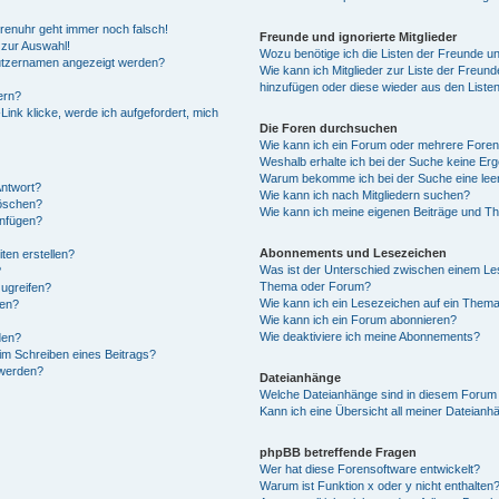
Forenuhr geht immer noch falsch!
Freunde und ignorierte Mitglieder
 zur Auswahl!
Wozu benötige ich die Listen der Freunde und
nutzernamen angezeigt werden?
Wie kann ich Mitglieder zur Liste der Freunde
hinzufügen oder diese wieder aus den Liste
ern?
ink klicke, werde ich aufgefordert, mich
Die Foren durchsuchen
Wie kann ich ein Forum oder mehrere Fore
Weshalb erhalte ich bei der Suche keine Er
Warum bekomme ich bei der Suche eine leer
Antwort?
Wie kann ich nach Mitgliedern suchen?
löschen?
Wie kann ich meine eigenen Beiträge und T
anfügen?
Abonnements und Lesezeichen
ten erstellen?
Was ist der Unterschied zwischen einem Le
?
Thema oder Forum?
ugreifen?
Wie kann ich ein Lesezeichen auf ein Them
gen?
Wie kann ich ein Forum abonnieren?
Wie deaktiviere ich meine Abonnements?
den?
im Schreiben eines Beitrags?
 werden?
Dateianhänge
Welche Dateianhänge sind in diesem Forum 
Kann ich eine Übersicht all meiner Dateianh
phpBB betreffende Fragen
Wer hat diese Forensoftware entwickelt?
Warum ist Funktion x oder y nicht enthalten