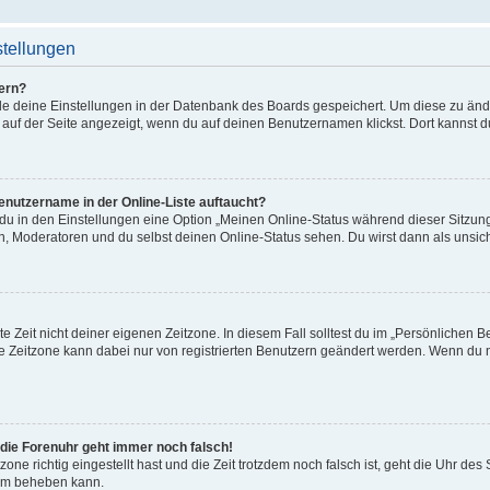
stellungen
ern?
alle deine Einstellungen in der Datenbank des Boards gespeichert. Um diese zu än
 auf der Seite angezeigt, wenn du auf deinen Benutzernamen klickst. Dort kannst d
enutzername in der Online-Liste auftaucht?
 du in den Einstellungen eine Option „Meinen Online-Status während dieser Sitzu
en, Moderatoren und du selbst deinen Online-Status sehen. Du wirst dann als unsic
e Zeit nicht deiner eigenen Zeitzone. In diesem Fall solltest du im „Persönlichen B
Die Zeitzone kann dabei nur von registrierten Benutzern geändert werden. Wenn du noch
r die Forenuhr geht immer noch falsch!
zone richtig eingestellt hast und die Zeit trotzdem noch falsch ist, geht die Uhr des
lem beheben kann.