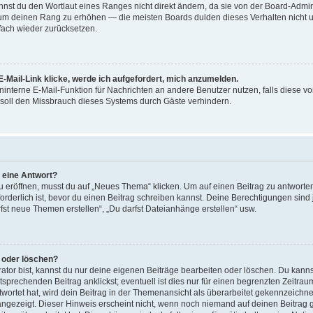
st du den Wortlaut eines Ranges nicht direkt ändern, da sie von der Board-Adminis
 um deinen Rang zu erhöhen — die meisten Boards dulden dieses Verhalten nicht u
ach wieder zurücksetzen.
-Mail-Link klicke, werde ich aufgefordert, mich anzumelden.
reninterne E-Mail-Funktion für Nachrichten an andere Benutzer nutzen, falls diese v
soll den Missbrauch dieses Systems durch Gäste verhindern.
r eine Antwort?
röffnen, musst du auf „Neues Thema“ klicken. Um auf einen Beitrag zu antworten,
forderlich ist, bevor du einen Beitrag schreiben kannst. Deine Berechtigungen sin
arfst neue Themen erstellen“, „Du darfst Dateianhänge erstellen“ usw.
n oder löschen?
ator bist, kannst du nur deine eigenen Beiträge bearbeiten oder löschen. Du kanns
sprechenden Beitrag anklickst; eventuell ist dies nur für einen begrenzten Zeitra
wortet hat, wird dein Beitrag in der Themenansicht als überarbeitet gekennzeichne
 angezeigt. Dieser Hinweis erscheint nicht, wenn noch niemand auf deinen Beitrag 