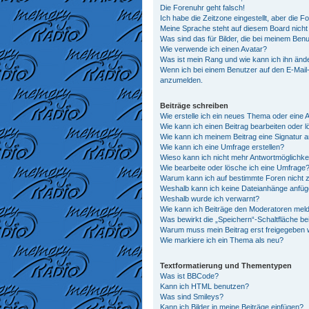
Die Forenuhr geht falsch!
Ich habe die Zeitzone eingestellt, aber die 
Meine Sprache steht auf diesem Board nicht
Was sind das für Bilder, die bei meinem Be
Wie verwende ich einen Avatar?
Was ist mein Rang und wie kann ich ihn änd
Wenn ich bei einem Benutzer auf den E-Mail-L
anzumelden.
Beiträge schreiben
Wie erstelle ich ein neues Thema oder eine 
Wie kann ich einen Beitrag bearbeiten oder 
Wie kann ich meinem Beitrag eine Signatur 
Wie kann ich eine Umfrage erstellen?
Wieso kann ich nicht mehr Antwortmöglichkei
Wie bearbeite oder lösche ich eine Umfrage
Warum kann ich auf bestimmte Foren nicht z
Weshalb kann ich keine Dateianhänge anfü
Weshalb wurde ich verwarnt?
Wie kann ich Beiträge den Moderatoren mel
Was bewirkt die „Speichern“-Schaltfläche be
Warum muss mein Beitrag erst freigegeben
Wie markiere ich ein Thema als neu?
Textformatierung und Thementypen
Was ist BBCode?
Kann ich HTML benutzen?
Was sind Smileys?
Kann ich Bilder in meine Beiträge einfügen?