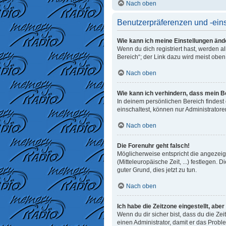
Nach oben
Benutzerpräferenzen und -ein
Wie kann ich meine Einstellungen änd
Wenn du dich registriert hast, werden 
Bereich“; der Link dazu wird meist oben
Nach oben
Wie kann ich verhindern, dass mein B
In deinem persönlichen Bereich findest
einschaltest, können nur Administrator
Nach oben
Die Forenuhr geht falsch!
Möglicherweise entspricht die angezeigt
(Mitteleuropäische Zeit, ...) festlegen. 
guter Grund, dies jetzt zu tun.
Nach oben
Ich habe die Zeitzone eingestellt, abe
Wenn du dir sicher bist, dass du die Zeit
einen Administrator, damit er das Prob