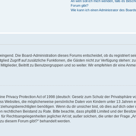
An wen soll ich mich wenden, falls es Besch
Forum gibt?
Wie kann ich einen Administrator des Boards
zwingend. Die Board-Administration dieses Forums entscheidet, ob du registriert se
Mitglied Zugriff auf zusätzliche Funktionen, die Gästen nicht zur Verfügung stehen: zu
itglieder, Beitritt zu Benutzergruppen und so weiter. Wir empfehlen dir eine Anmeld
e Privacy Protection Act of 1998 (deutsch: Gesetz zum Schutz der Privatsphäre von
ass Websites, die möglicherweise persönliche Daten von Kindern unter 13 Jahren 
iehungsberechtigten benötigen. Wenn du dir unsicher bist, ob dies auf dich oder d
 einen rechtlichen Beistand zu Rate. Bitte beachte, dass phpBB Limited und der Besi
 für Rechtsangelegenheiten jeglicher Art ist; außer solchen, die unter der Frage „A
 zu diesem Forum gibt?“ behandelt werden.