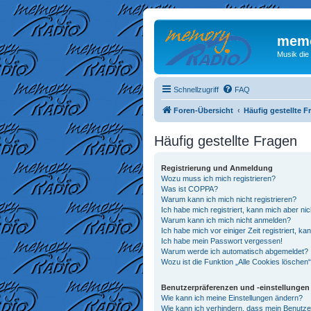
memo
Musik die
Schnellzugriff
FAQ
Foren-Übersicht
Häufig gestellte F
Häufig gestellte Fragen
Registrierung und Anmeldung
Wozu muss ich mich registrieren?
Was ist COPPA?
Warum kann ich mich nicht registrieren?
Ich habe mich registriert, kann mich aber ni
Warum kann ich mich nicht anmelden?
Ich habe mich vor einiger Zeit registriert, 
Ich habe mein Passwort vergessen!
Warum werde ich automatisch abgemeldet?
Wozu ist die Funktion „Alle Cookies löschen
Benutzerpräferenzen und -einstellungen
Wie kann ich meine Einstellungen ändern?
Wie kann ich verhindern, dass mein Benutze