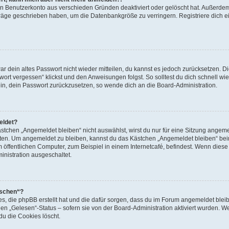
ein Benutzerkonto aus verschieden Gründen deaktiviert oder gelöscht hat. Außerde
eiträge geschrieben haben, um die Datenbankgröße zu verringern. Registriere dich 
war dein altes Passwort nicht wieder mitteilen, du kannst es jedoch zurücksetzen. 
ort vergessen“ klickst und den Anweisungen folgst. So solltest du dich schnell w
sein, dein Passwort zurückzusetzen, so wende dich an die Board-Administration.
eldet?
chen „Angemeldet bleiben“ nicht auswählst, wirst du nur für eine Sitzung angeme
tten. Um angemeldet zu bleiben, kannst du das Kästchen „Angemeldet bleiben“ bei
öffentlichen Computer, zum Beispiel in einem Internetcafé, befindest. Wenn diese 
inistration ausgeschaltet.
öschen“?
ies, die phpBB erstellt hat und die dafür sorgen, dass du im Forum angemeldet bl
den „Gelesen“-Status – sofern sie von der Board-Administration aktiviert wurden. 
u die Cookies löscht.