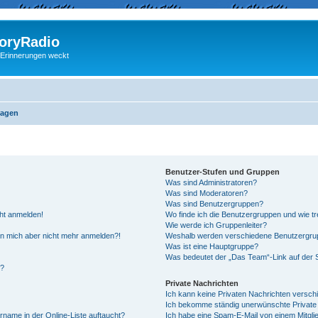
ryRadio
 Erinnerungen weckt
ragen
Benutzer-Stufen und Gruppen
Was sind Administratoren?
Was sind Moderatoren?
Was sind Benutzergruppen?
cht anmelden!
Wo finde ich die Benutzergruppen und wie tre
Wie werde ich Gruppenleiter?
kann mich aber nicht mehr anmelden?!
Weshalb werden verschiedene Benutzergrupp
Was ist eine Hauptgruppe?
Was bedeutet der „Das Team“-Link auf der S
“?
Private Nachrichten
Ich kann keine Privaten Nachrichten versch
Ich bekomme ständig unerwünschte Private 
rname in der Online-Liste auftaucht?
Ich habe eine Spam-E-Mail von einem Mitgli