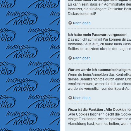
Es kann sein, dass ein Administrator d
Benutzer, die für längere Zeit keine B
Diskussionen teil!
Nach oben
Ich habe mein Passwort vergessen!
Das ist nicht schlimm! Wir können dir z
Anmelde-Seite auf „Ich habe mein Passw
Solltest du trotzdem nicht in der Lage 
Nach oben
Warum werde ich automatisch abgem
Wenn du beim Anmelden das Kontrollkäst
deines Benutzerkontos durch einen Dri
empfehlenswert, wenn du dich an einem 
wurde sie vermutlich von der Board-Adm
Nach oben
Wozu ist die Funktion „Alle Cookies l
„Alle Cookies löschen“ löscht die Cook
einige Funktionen, wie beispielsweise 
Abmeldung hast, kann es helfen, wenn d