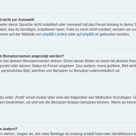
 nicht zur Auswahl!
eder deine Sprache nicht installiert oder niemand hat das Forum bislang in deine 
et, das du benötigst, installieren kann. Falls es noch nicht existiert, würden wir 
önnen auf der Website von
phpBB Limited
oder auf
phpBB.de
gefunden werden.
inem Benutzernamen angezeigt werden?
er bei deinem Benutzernamen stehen. Eines dieser Bilder ist meist mit deinem Rang 
gszahl oder deinen Status im Forum angeben. Das andere, meist größere, Bild wird 
n persönliches Bild, welches von Benutzer zu Benutzer unterschiedlich ist.
u unter „Profil“ einen Avatar über eine der folgenden vier Methoden hinzufügen: G
ann bestimmen, ob und wie die Benutzer Avatare benutzen können. Wenn du keinen 
hn ändern?
stehen, zeigen an, wie viele Beiträge du bislang erstellt hast oder identifiziere