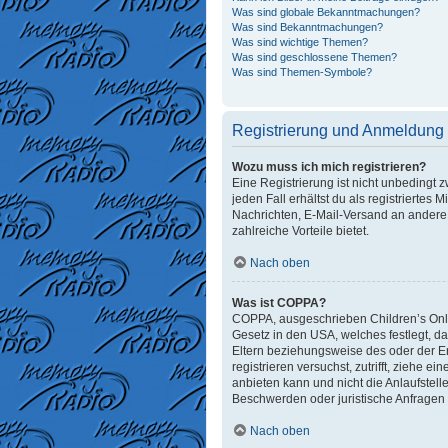
Was sind globale Bekanntmachungen?
Was sind Bekanntmachungen?
Was sind wichtige Themen?
Was sind geschlossene Themen?
Was sind Themen-Symbole?
Registrierung und Anmeldung
Wozu muss ich mich registrieren?
Eine Registrierung ist nicht unbedingt 
jeden Fall erhältst du als registriertes 
Nachrichten, E-Mail-Versand an andere M
zahlreiche Vorteile bietet.
Nach oben
Was ist COPPA?
COPPA, ausgeschrieben Children’s Onlin
Gesetz in den USA, welches festlegt, d
Eltern beziehungsweise des oder der Erz
registrieren versuchst, zutrifft, ziehe
anbieten kann und nicht die Anlaufstelle
Beschwerden oder juristische Anfragen
Nach oben