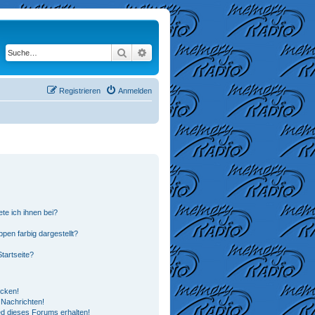
Suche
Erweiterte Suche
Registrieren
Anmelden
te ich ihnen bei?
en farbig dargestellt?
tartseite?
icken!
Nachrichten!
ed dieses Forums erhalten!