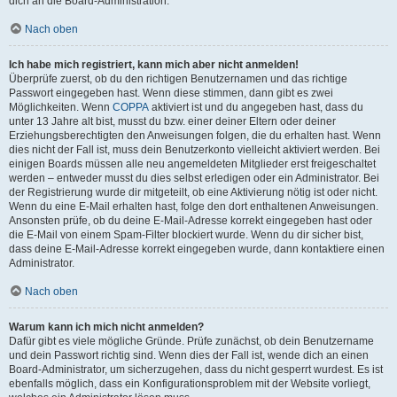
dich an die Board-Administration.
Nach oben
Ich habe mich registriert, kann mich aber nicht anmelden!
Überprüfe zuerst, ob du den richtigen Benutzernamen und das richtige
Passwort eingegeben hast. Wenn diese stimmen, dann gibt es zwei
Möglichkeiten. Wenn
COPPA
aktiviert ist und du angegeben hast, dass du
unter 13 Jahre alt bist, musst du bzw. einer deiner Eltern oder deiner
Erziehungsberechtigten den Anweisungen folgen, die du erhalten hast. Wenn
dies nicht der Fall ist, muss dein Benutzerkonto vielleicht aktiviert werden. Bei
einigen Boards müssen alle neu angemeldeten Mitglieder erst freigeschaltet
werden – entweder musst du dies selbst erledigen oder ein Administrator. Bei
der Registrierung wurde dir mitgeteilt, ob eine Aktivierung nötig ist oder nicht.
Wenn du eine E-Mail erhalten hast, folge den dort enthaltenen Anweisungen.
Ansonsten prüfe, ob du deine E-Mail-Adresse korrekt eingegeben hast oder
die E-Mail von einem Spam-Filter blockiert wurde. Wenn du dir sicher bist,
dass deine E-Mail-Adresse korrekt eingegeben wurde, dann kontaktiere einen
Administrator.
Nach oben
Warum kann ich mich nicht anmelden?
Dafür gibt es viele mögliche Gründe. Prüfe zunächst, ob dein Benutzername
und dein Passwort richtig sind. Wenn dies der Fall ist, wende dich an einen
Board-Administrator, um sicherzugehen, dass du nicht gesperrt wurdest. Es ist
ebenfalls möglich, dass ein Konfigurationsproblem mit der Website vorliegt,