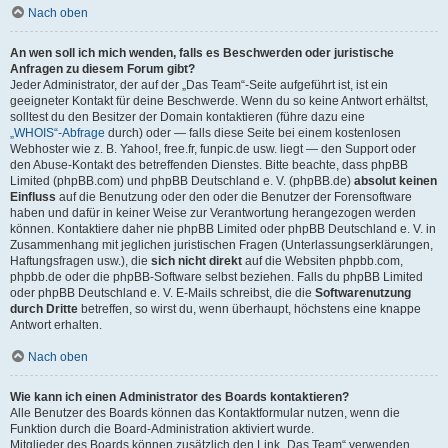
Nach oben
An wen soll ich mich wenden, falls es Beschwerden oder juristische
Anfragen zu diesem Forum gibt?
Jeder Administrator, der auf der „Das Team“-Seite aufgeführt ist, ist ein
geeigneter Kontakt für deine Beschwerde. Wenn du so keine Antwort erhältst,
solltest du den Besitzer der Domain kontaktieren (führe dazu eine
„WHOIS“-Abfrage
durch) oder — falls diese Seite bei einem kostenlosen
Webhoster wie z. B. Yahoo!, free.fr, funpic.de usw. liegt — den Support oder
den Abuse-Kontakt des betreffenden Dienstes. Bitte beachte, dass phpBB
Limited (phpBB.com) und phpBB Deutschland e. V. (phpBB.de)
absolut keinen
Einfluss
auf die Benutzung oder den oder die Benutzer der Forensoftware
haben und dafür in keiner Weise zur Verantwortung herangezogen werden
können. Kontaktiere daher nie phpBB Limited oder phpBB Deutschland e. V. in
Zusammenhang mit jeglichen juristischen Fragen (Unterlassungserklärungen,
Haftungsfragen usw.), die
sich nicht direkt
auf die Websiten phpbb.com,
phpbb.de oder die phpBB-Software selbst beziehen. Falls du phpBB Limited
oder phpBB Deutschland e. V. E-Mails schreibst, die die
Softwarenutzung
durch Dritte
betreffen, so wirst du, wenn überhaupt, höchstens eine knappe
Antwort erhalten.
Nach oben
Wie kann ich einen Administrator des Boards kontaktieren?
Alle Benutzer des Boards können das Kontaktformular nutzen, wenn die
Funktion durch die Board-Administration aktiviert wurde.
Mitglieder des Boards können zusätzlich den Link „Das Team“ verwenden.