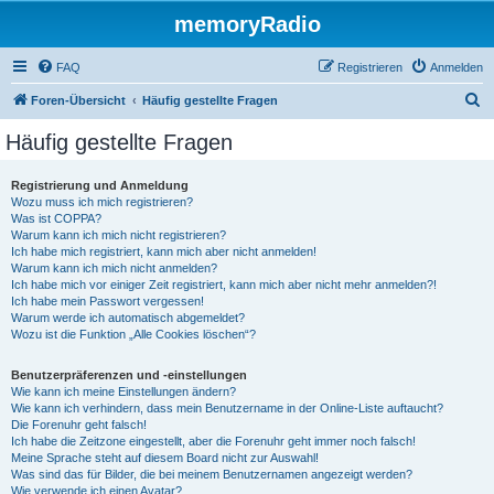
memoryRadio
FAQ
Registrieren
Anmelden
S
Foren-Übersicht
Häufig gestellte Fragen
u
Häufig gestellte Fragen
c
h
Registrierung und Anmeldung
Wozu muss ich mich registrieren?
e
Was ist COPPA?
Warum kann ich mich nicht registrieren?
Ich habe mich registriert, kann mich aber nicht anmelden!
Warum kann ich mich nicht anmelden?
Ich habe mich vor einiger Zeit registriert, kann mich aber nicht mehr anmelden?!
Ich habe mein Passwort vergessen!
Warum werde ich automatisch abgemeldet?
Wozu ist die Funktion „Alle Cookies löschen“?
Benutzerpräferenzen und -einstellungen
Wie kann ich meine Einstellungen ändern?
Wie kann ich verhindern, dass mein Benutzername in der Online-Liste auftaucht?
Die Forenuhr geht falsch!
Ich habe die Zeitzone eingestellt, aber die Forenuhr geht immer noch falsch!
Meine Sprache steht auf diesem Board nicht zur Auswahl!
Was sind das für Bilder, die bei meinem Benutzernamen angezeigt werden?
Wie verwende ich einen Avatar?