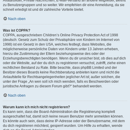
Avatarbilder, Private Nachrichten, E-Mail-Versand an andere Mitglieder, Beitritt
zu Benutzergruppen und so weiter. Wir empfehlen dir eine Anmeldung, da sie
schnell erledigt ist und dir zahlreiche Vorteile bietet.
Nach oben
Was ist COPPA?
COPPA, ausgeschrieben Children’s Online Privacy Protection Act of 1998
(deutsch: Gesetz zum Schutz der Privatsphäre von Kindern im Internet von
1998) ist ein Gesetz in den USA, welches festlegt, dass Websites, die
möglicherweise persönliche Daten von Kindern unter 13 Jahren erheben,
hierzu die Zustimmung der Eltern beziehungsweise des oder der
Erziehungsberechtigten benötigen. Wenn du dir unsicher bist, ob dies auf dich
oder die Website, auf der du dich zu registrieren versuchst, zutrifft, ziehe einen
rechtlichen Beistand zu Rate. Bitte beachte, dass phpBB Limited und der
Besitzer dieses Boards keine Rechtsberatung anbieten kann und nicht die
Anlaufstelle für Rechtsangelegenheiten jeglicher Art ist; außer solchen, die
unter der Frage „An wen soll ich mich wenden, falls es Beschwerden oder
juristische Anfragen zu diesem Forum gibt?“ behandelt werden.
Nach oben
Warum kann ich mich nicht registrieren?
Es kann sein, dass die Board-Administration die Registrierung komplett
ausgeschaltet hat, damit sich keine neuen Benutzer mehr anmelden können.
Es könnte auch sein, dass deine IP-Adresse oder der Benutzername, mit dem
du dich registrieren möchtest, gesperrt wurden. Um Hilfe zu erhalten, wende