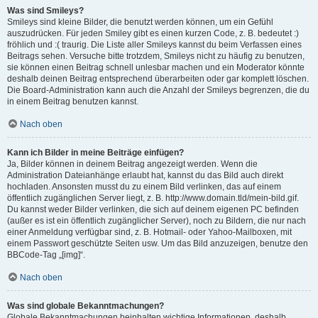
Was sind Smileys?
Smileys sind kleine Bilder, die benutzt werden können, um ein Gefühl
auszudrücken. Für jeden Smiley gibt es einen kurzen Code, z. B. bedeutet :)
fröhlich und :( traurig. Die Liste aller Smileys kannst du beim Verfassen eines
Beitrags sehen. Versuche bitte trotzdem, Smileys nicht zu häufig zu benutzen,
sie können einen Beitrag schnell unlesbar machen und ein Moderator könnte
deshalb deinen Beitrag entsprechend überarbeiten oder gar komplett löschen.
Die Board-Administration kann auch die Anzahl der Smileys begrenzen, die du
in einem Beitrag benutzen kannst.
Nach oben
Kann ich Bilder in meine Beiträge einfügen?
Ja, Bilder können in deinem Beitrag angezeigt werden. Wenn die
Administration Dateianhänge erlaubt hat, kannst du das Bild auch direkt
hochladen. Ansonsten musst du zu einem Bild verlinken, das auf einem
öffentlich zugänglichen Server liegt, z. B. http://www.domain.tld/mein-bild.gif.
Du kannst weder Bilder verlinken, die sich auf deinem eigenen PC befinden
(außer es ist ein öffentlich zugänglicher Server), noch zu Bildern, die nur nach
einer Anmeldung verfügbar sind, z. B. Hotmail- oder Yahoo-Mailboxen, mit
einem Passwort geschützte Seiten usw. Um das Bild anzuzeigen, benutze den
BBCode-Tag „[img]“.
Nach oben
Was sind globale Bekanntmachungen?
Globale Bekanntmachungen beinhalten wichtige Informationen, deshalb