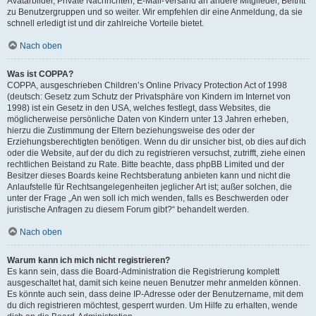
Avatarbilder, Private Nachrichten, E-Mail-Versand an andere Mitglieder, Beitritt
zu Benutzergruppen und so weiter. Wir empfehlen dir eine Anmeldung, da sie
schnell erledigt ist und dir zahlreiche Vorteile bietet.
Nach oben
Was ist COPPA?
COPPA, ausgeschrieben Children’s Online Privacy Protection Act of 1998
(deutsch: Gesetz zum Schutz der Privatsphäre von Kindern im Internet von
1998) ist ein Gesetz in den USA, welches festlegt, dass Websites, die
möglicherweise persönliche Daten von Kindern unter 13 Jahren erheben,
hierzu die Zustimmung der Eltern beziehungsweise des oder der
Erziehungsberechtigten benötigen. Wenn du dir unsicher bist, ob dies auf dich
oder die Website, auf der du dich zu registrieren versuchst, zutrifft, ziehe einen
rechtlichen Beistand zu Rate. Bitte beachte, dass phpBB Limited und der
Besitzer dieses Boards keine Rechtsberatung anbieten kann und nicht die
Anlaufstelle für Rechtsangelegenheiten jeglicher Art ist; außer solchen, die
unter der Frage „An wen soll ich mich wenden, falls es Beschwerden oder
juristische Anfragen zu diesem Forum gibt?“ behandelt werden.
Nach oben
Warum kann ich mich nicht registrieren?
Es kann sein, dass die Board-Administration die Registrierung komplett
ausgeschaltet hat, damit sich keine neuen Benutzer mehr anmelden können.
Es könnte auch sein, dass deine IP-Adresse oder der Benutzername, mit dem
du dich registrieren möchtest, gesperrt wurden. Um Hilfe zu erhalten, wende