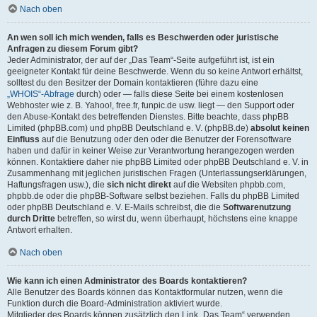
Nach oben
An wen soll ich mich wenden, falls es Beschwerden oder juristische
Anfragen zu diesem Forum gibt?
Jeder Administrator, der auf der „Das Team“-Seite aufgeführt ist, ist ein
geeigneter Kontakt für deine Beschwerde. Wenn du so keine Antwort erhältst,
solltest du den Besitzer der Domain kontaktieren (führe dazu eine
„WHOIS“-Abfrage
durch) oder — falls diese Seite bei einem kostenlosen
Webhoster wie z. B. Yahoo!, free.fr, funpic.de usw. liegt — den Support oder
den Abuse-Kontakt des betreffenden Dienstes. Bitte beachte, dass phpBB
Limited (phpBB.com) und phpBB Deutschland e. V. (phpBB.de)
absolut keinen
Einfluss
auf die Benutzung oder den oder die Benutzer der Forensoftware
haben und dafür in keiner Weise zur Verantwortung herangezogen werden
können. Kontaktiere daher nie phpBB Limited oder phpBB Deutschland e. V. in
Zusammenhang mit jeglichen juristischen Fragen (Unterlassungserklärungen,
Haftungsfragen usw.), die
sich nicht direkt
auf die Websiten phpbb.com,
phpbb.de oder die phpBB-Software selbst beziehen. Falls du phpBB Limited
oder phpBB Deutschland e. V. E-Mails schreibst, die die
Softwarenutzung
durch Dritte
betreffen, so wirst du, wenn überhaupt, höchstens eine knappe
Antwort erhalten.
Nach oben
Wie kann ich einen Administrator des Boards kontaktieren?
Alle Benutzer des Boards können das Kontaktformular nutzen, wenn die
Funktion durch die Board-Administration aktiviert wurde.
Mitglieder des Boards können zusätzlich den Link „Das Team“ verwenden.