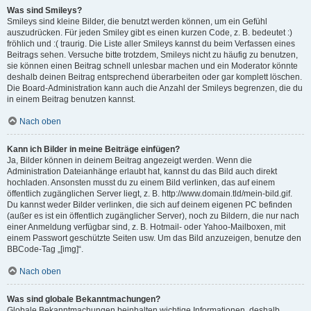
Was sind Smileys?
Smileys sind kleine Bilder, die benutzt werden können, um ein Gefühl
auszudrücken. Für jeden Smiley gibt es einen kurzen Code, z. B. bedeutet :)
fröhlich und :( traurig. Die Liste aller Smileys kannst du beim Verfassen eines
Beitrags sehen. Versuche bitte trotzdem, Smileys nicht zu häufig zu benutzen,
sie können einen Beitrag schnell unlesbar machen und ein Moderator könnte
deshalb deinen Beitrag entsprechend überarbeiten oder gar komplett löschen.
Die Board-Administration kann auch die Anzahl der Smileys begrenzen, die du
in einem Beitrag benutzen kannst.
Nach oben
Kann ich Bilder in meine Beiträge einfügen?
Ja, Bilder können in deinem Beitrag angezeigt werden. Wenn die
Administration Dateianhänge erlaubt hat, kannst du das Bild auch direkt
hochladen. Ansonsten musst du zu einem Bild verlinken, das auf einem
öffentlich zugänglichen Server liegt, z. B. http://www.domain.tld/mein-bild.gif.
Du kannst weder Bilder verlinken, die sich auf deinem eigenen PC befinden
(außer es ist ein öffentlich zugänglicher Server), noch zu Bildern, die nur nach
einer Anmeldung verfügbar sind, z. B. Hotmail- oder Yahoo-Mailboxen, mit
einem Passwort geschützte Seiten usw. Um das Bild anzuzeigen, benutze den
BBCode-Tag „[img]“.
Nach oben
Was sind globale Bekanntmachungen?
Globale Bekanntmachungen beinhalten wichtige Informationen, deshalb