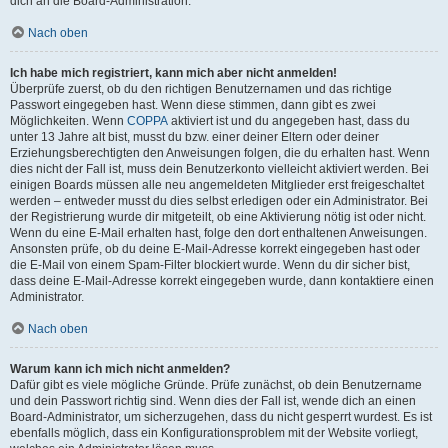
dich an die Board-Administration.
Nach oben
Ich habe mich registriert, kann mich aber nicht anmelden!
Überprüfe zuerst, ob du den richtigen Benutzernamen und das richtige
Passwort eingegeben hast. Wenn diese stimmen, dann gibt es zwei
Möglichkeiten. Wenn
COPPA
aktiviert ist und du angegeben hast, dass du
unter 13 Jahre alt bist, musst du bzw. einer deiner Eltern oder deiner
Erziehungsberechtigten den Anweisungen folgen, die du erhalten hast. Wenn
dies nicht der Fall ist, muss dein Benutzerkonto vielleicht aktiviert werden. Bei
einigen Boards müssen alle neu angemeldeten Mitglieder erst freigeschaltet
werden – entweder musst du dies selbst erledigen oder ein Administrator. Bei
der Registrierung wurde dir mitgeteilt, ob eine Aktivierung nötig ist oder nicht.
Wenn du eine E-Mail erhalten hast, folge den dort enthaltenen Anweisungen.
Ansonsten prüfe, ob du deine E-Mail-Adresse korrekt eingegeben hast oder
die E-Mail von einem Spam-Filter blockiert wurde. Wenn du dir sicher bist,
dass deine E-Mail-Adresse korrekt eingegeben wurde, dann kontaktiere einen
Administrator.
Nach oben
Warum kann ich mich nicht anmelden?
Dafür gibt es viele mögliche Gründe. Prüfe zunächst, ob dein Benutzername
und dein Passwort richtig sind. Wenn dies der Fall ist, wende dich an einen
Board-Administrator, um sicherzugehen, dass du nicht gesperrt wurdest. Es ist
ebenfalls möglich, dass ein Konfigurationsproblem mit der Website vorliegt,