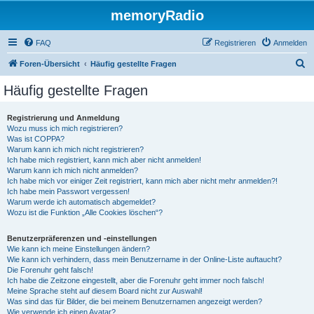
memoryRadio
FAQ
Registrieren
Anmelden
S
Foren-Übersicht
Häufig gestellte Fragen
u
Häufig gestellte Fragen
c
h
Registrierung und Anmeldung
Wozu muss ich mich registrieren?
e
Was ist COPPA?
Warum kann ich mich nicht registrieren?
Ich habe mich registriert, kann mich aber nicht anmelden!
Warum kann ich mich nicht anmelden?
Ich habe mich vor einiger Zeit registriert, kann mich aber nicht mehr anmelden?!
Ich habe mein Passwort vergessen!
Warum werde ich automatisch abgemeldet?
Wozu ist die Funktion „Alle Cookies löschen“?
Benutzerpräferenzen und -einstellungen
Wie kann ich meine Einstellungen ändern?
Wie kann ich verhindern, dass mein Benutzername in der Online-Liste auftaucht?
Die Forenuhr geht falsch!
Ich habe die Zeitzone eingestellt, aber die Forenuhr geht immer noch falsch!
Meine Sprache steht auf diesem Board nicht zur Auswahl!
Was sind das für Bilder, die bei meinem Benutzernamen angezeigt werden?
Wie verwende ich einen Avatar?