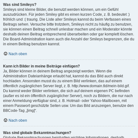
Was sind Smileys?
Smileys sind kleine Bilder, die benutzt werden können, um ein Gefühl
auszudrücken. Für jeden Smiley gibt es einen kurzen Code, z. B. bedeutet :)
fröhlich und :( traurig. Die Liste aller Smileys kannst du beim Verfassen eines
Beitrags sehen. Versuche bitte trotzdem, Smileys nicht zu häufig zu benutzen,
sie können einen Beitrag schnell unlesbar machen und ein Moderator könnte
deshalb deinen Beitrag entsprechend überarbeiten oder gar komplett löschen.
Die Board-Administration kann auch die Anzahl der Smileys begrenzen, die du
in einem Beitrag benutzen kannst.
Nach oben
Kann ich Bilder in meine Beiträge einfügen?
Ja, Bilder können in deinem Beitrag angezeigt werden. Wenn die
Administration Dateianhänge erlaubt hat, kannst du das Bild auch direkt
hochladen. Ansonsten musst du zu einem Bild verlinken, das auf einem
öffentlich zugänglichen Server liegt, z. B. http://www.domain.tld/mein-bild.gif.
Du kannst weder Bilder verlinken, die sich auf deinem eigenen PC befinden
(außer es ist ein öffentlich zugänglicher Server), noch zu Bildern, die nur nach
einer Anmeldung verfügbar sind, z. B. Hotmail- oder Yahoo-Mailboxen, mit
einem Passwort geschützte Seiten usw. Um das Bild anzuzeigen, benutze den
BBCode-Tag „[img]“.
Nach oben
Was sind globale Bekanntmachungen?
Globale Bekanntmachungen beinhalten wichtige Informationen, deshalb