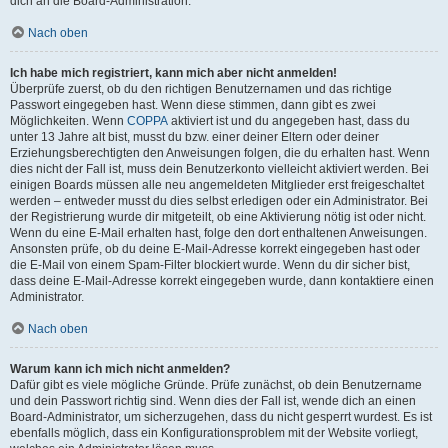
dich an die Board-Administration.
Nach oben
Ich habe mich registriert, kann mich aber nicht anmelden!
Überprüfe zuerst, ob du den richtigen Benutzernamen und das richtige
Passwort eingegeben hast. Wenn diese stimmen, dann gibt es zwei
Möglichkeiten. Wenn
COPPA
aktiviert ist und du angegeben hast, dass du
unter 13 Jahre alt bist, musst du bzw. einer deiner Eltern oder deiner
Erziehungsberechtigten den Anweisungen folgen, die du erhalten hast. Wenn
dies nicht der Fall ist, muss dein Benutzerkonto vielleicht aktiviert werden. Bei
einigen Boards müssen alle neu angemeldeten Mitglieder erst freigeschaltet
werden – entweder musst du dies selbst erledigen oder ein Administrator. Bei
der Registrierung wurde dir mitgeteilt, ob eine Aktivierung nötig ist oder nicht.
Wenn du eine E-Mail erhalten hast, folge den dort enthaltenen Anweisungen.
Ansonsten prüfe, ob du deine E-Mail-Adresse korrekt eingegeben hast oder
die E-Mail von einem Spam-Filter blockiert wurde. Wenn du dir sicher bist,
dass deine E-Mail-Adresse korrekt eingegeben wurde, dann kontaktiere einen
Administrator.
Nach oben
Warum kann ich mich nicht anmelden?
Dafür gibt es viele mögliche Gründe. Prüfe zunächst, ob dein Benutzername
und dein Passwort richtig sind. Wenn dies der Fall ist, wende dich an einen
Board-Administrator, um sicherzugehen, dass du nicht gesperrt wurdest. Es ist
ebenfalls möglich, dass ein Konfigurationsproblem mit der Website vorliegt,