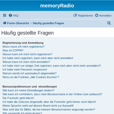
memoryRadio
FAQ
Registrieren
Anmelden
S
Foren-Übersicht
Häufig gestellte Fragen
u
Häufig gestellte Fragen
c
h
Registrierung und Anmeldung
Wozu muss ich mich registrieren?
e
Was ist COPPA?
Warum kann ich mich nicht registrieren?
Ich habe mich registriert, kann mich aber nicht anmelden!
Warum kann ich mich nicht anmelden?
Ich habe mich vor einiger Zeit registriert, kann mich aber nicht mehr anmelden?!
Ich habe mein Passwort vergessen!
Warum werde ich automatisch abgemeldet?
Wozu ist die Funktion „Alle Cookies löschen“?
Benutzerpräferenzen und -einstellungen
Wie kann ich meine Einstellungen ändern?
Wie kann ich verhindern, dass mein Benutzername in der Online-Liste auftaucht?
Die Forenuhr geht falsch!
Ich habe die Zeitzone eingestellt, aber die Forenuhr geht immer noch falsch!
Meine Sprache steht auf diesem Board nicht zur Auswahl!
Was sind das für Bilder, die bei meinem Benutzernamen angezeigt werden?
Wie verwende ich einen Avatar?