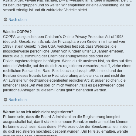
Avatarbilder, Private Nachrichten, E-Mail-Versand an andere Mitglieder, Beitritt
zu Benutzergruppen und so weiter. Wir empfehlen dir eine Anmeldung, da sie
schnell erledigt ist und dir zahlreiche Vorteile bietet.
Nach oben
Was ist COPPA?
COPPA, ausgeschrieben Children’s Online Privacy Protection Act of 1998
(deutsch: Gesetz zum Schutz der Privatsphäre von Kindern im Internet von
1998) ist ein Gesetz in den USA, welches festlegt, dass Websites, die
möglicherweise persönliche Daten von Kindern unter 13 Jahren erheben,
hierzu die Zustimmung der Eltern beziehungsweise des oder der
Erziehungsberechtigten benötigen. Wenn du dir unsicher bist, ob dies auf dich
oder die Website, auf der du dich zu registrieren versuchst, zutrifft, ziehe einen
rechtlichen Beistand zu Rate. Bitte beachte, dass phpBB Limited und der
Besitzer dieses Boards keine Rechtsberatung anbieten kann und nicht die
Anlaufstelle für Rechtsangelegenheiten jeglicher Art ist; außer solchen, die
unter der Frage „An wen soll ich mich wenden, falls es Beschwerden oder
juristische Anfragen zu diesem Forum gibt?“ behandelt werden.
Nach oben
Warum kann ich mich nicht registrieren?
Es kann sein, dass die Board-Administration die Registrierung komplett
ausgeschaltet hat, damit sich keine neuen Benutzer mehr anmelden können.
Es könnte auch sein, dass deine IP-Adresse oder der Benutzername, mit dem
du dich registrieren möchtest, gesperrt wurden. Um Hilfe zu erhalten, wende