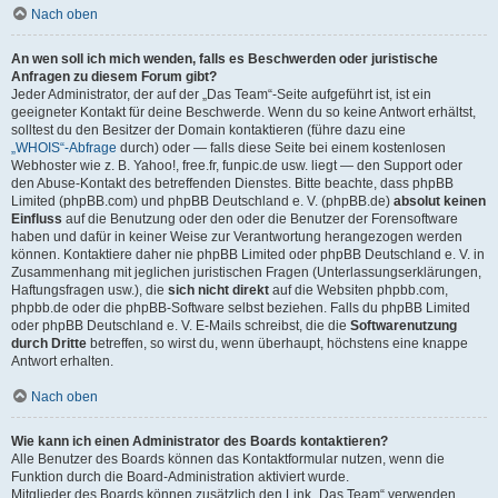
Nach oben
An wen soll ich mich wenden, falls es Beschwerden oder juristische
Anfragen zu diesem Forum gibt?
Jeder Administrator, der auf der „Das Team“-Seite aufgeführt ist, ist ein
geeigneter Kontakt für deine Beschwerde. Wenn du so keine Antwort erhältst,
solltest du den Besitzer der Domain kontaktieren (führe dazu eine
„WHOIS“-Abfrage
durch) oder — falls diese Seite bei einem kostenlosen
Webhoster wie z. B. Yahoo!, free.fr, funpic.de usw. liegt — den Support oder
den Abuse-Kontakt des betreffenden Dienstes. Bitte beachte, dass phpBB
Limited (phpBB.com) und phpBB Deutschland e. V. (phpBB.de)
absolut keinen
Einfluss
auf die Benutzung oder den oder die Benutzer der Forensoftware
haben und dafür in keiner Weise zur Verantwortung herangezogen werden
können. Kontaktiere daher nie phpBB Limited oder phpBB Deutschland e. V. in
Zusammenhang mit jeglichen juristischen Fragen (Unterlassungserklärungen,
Haftungsfragen usw.), die
sich nicht direkt
auf die Websiten phpbb.com,
phpbb.de oder die phpBB-Software selbst beziehen. Falls du phpBB Limited
oder phpBB Deutschland e. V. E-Mails schreibst, die die
Softwarenutzung
durch Dritte
betreffen, so wirst du, wenn überhaupt, höchstens eine knappe
Antwort erhalten.
Nach oben
Wie kann ich einen Administrator des Boards kontaktieren?
Alle Benutzer des Boards können das Kontaktformular nutzen, wenn die
Funktion durch die Board-Administration aktiviert wurde.
Mitglieder des Boards können zusätzlich den Link „Das Team“ verwenden.