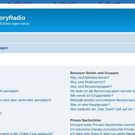
ryRadio
 Erinnerungen weckt
ragen
Benutzer-Stufen und Gruppen
Was sind Administratoren?
Was sind Moderatoren?
Was sind Benutzergruppen?
cht anmelden!
Wo finde ich die Benutzergruppen und wie tre
Wie werde ich Gruppenleiter?
kann mich aber nicht mehr anmelden?!
Weshalb werden verschiedene Benutzergrupp
Was ist eine Hauptgruppe?
Was bedeutet der „Das Team“-Link auf der S
“?
Private Nachrichten
Ich kann keine Privaten Nachrichten versch
Ich bekomme ständig unerwünschte Private 
rname in der Online-Liste auftaucht?
Ich habe eine Spam-E-Mail von einem Mitgli