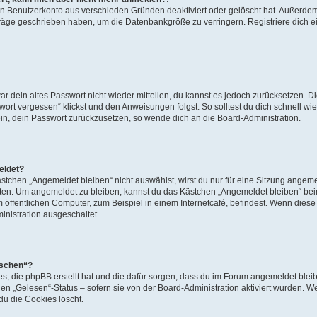
ein Benutzerkonto aus verschieden Gründen deaktiviert oder gelöscht hat. Außerde
eiträge geschrieben haben, um die Datenbankgröße zu verringern. Registriere dich 
war dein altes Passwort nicht wieder mitteilen, du kannst es jedoch zurücksetzen. 
ort vergessen“ klickst und den Anweisungen folgst. So solltest du dich schnell w
sein, dein Passwort zurückzusetzen, so wende dich an die Board-Administration.
eldet?
chen „Angemeldet bleiben“ nicht auswählst, wirst du nur für eine Sitzung angeme
tten. Um angemeldet zu bleiben, kannst du das Kästchen „Angemeldet bleiben“ bei
öffentlichen Computer, zum Beispiel in einem Internetcafé, befindest. Wenn diese 
inistration ausgeschaltet.
öschen“?
ies, die phpBB erstellt hat und die dafür sorgen, dass du im Forum angemeldet bl
den „Gelesen“-Status – sofern sie von der Board-Administration aktiviert wurden. 
u die Cookies löscht.