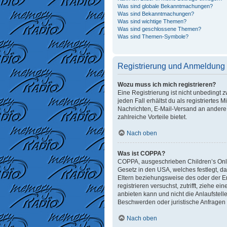
Was sind globale Bekanntmachungen?
Was sind Bekanntmachungen?
Was sind wichtige Themen?
Was sind geschlossene Themen?
Was sind Themen-Symbole?
Registrierung und Anmeldung
Wozu muss ich mich registrieren?
Eine Registrierung ist nicht unbedingt 
jeden Fall erhältst du als registriertes 
Nachrichten, E-Mail-Versand an andere M
zahlreiche Vorteile bietet.
Nach oben
Was ist COPPA?
COPPA, ausgeschrieben Children’s Onlin
Gesetz in den USA, welches festlegt, d
Eltern beziehungsweise des oder der Erz
registrieren versuchst, zutrifft, ziehe
anbieten kann und nicht die Anlaufstelle
Beschwerden oder juristische Anfragen
Nach oben