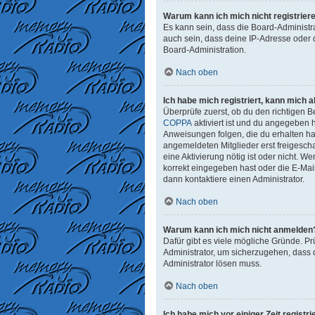
Warum kann ich mich nicht registrier
Es kann sein, dass die Board-Administr
auch sein, dass deine IP-Adresse oder 
Board-Administration.
Nach oben
Ich habe mich registriert, kann mich 
Überprüfe zuerst, ob du den richtigen
COPPA
aktiviert ist und du angegeben h
Anweisungen folgen, die du erhalten has
angemeldeten Mitglieder erst freigeschal
eine Aktivierung nötig ist oder nicht. 
korrekt eingegeben hast oder die E-Mai
dann kontaktiere einen Administrator.
Nach oben
Warum kann ich mich nicht anmelden
Dafür gibt es viele mögliche Gründe. Pr
Administrator, um sicherzugehen, dass d
Administrator lösen muss.
Nach oben
Ich habe mich vor einiger Zeit regist