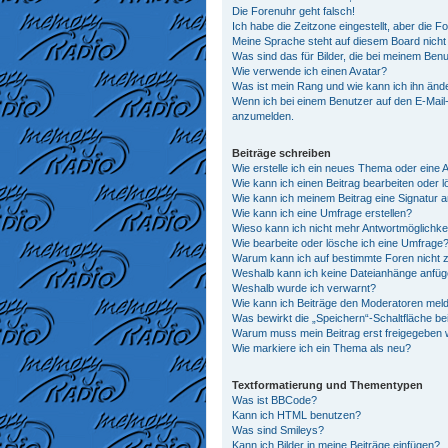
Die Forenuhr geht falsch!
Ich habe die Zeitzone eingestellt, aber die 
Meine Sprache steht auf diesem Board nicht
Was sind das für Bilder, die bei meinem Be
Wie verwende ich einen Avatar?
Was ist mein Rang und wie kann ich ihn änd
Wenn ich bei einem Benutzer auf den E-Mail-L
anzumelden.
Beiträge schreiben
Wie erstelle ich ein neues Thema oder eine 
Wie kann ich einen Beitrag bearbeiten oder 
Wie kann ich meinem Beitrag eine Signatur 
Wie kann ich eine Umfrage erstellen?
Wieso kann ich nicht mehr Antwortmöglichkei
Wie bearbeite oder lösche ich eine Umfrage
Warum kann ich auf bestimmte Foren nicht z
Weshalb kann ich keine Dateianhänge anfü
Weshalb wurde ich verwarnt?
Wie kann ich Beiträge den Moderatoren mel
Was bewirkt die „Speichern“-Schaltfläche be
Warum muss mein Beitrag erst freigegeben
Wie markiere ich ein Thema als neu?
Textformatierung und Thementypen
Was ist BBCode?
Kann ich HTML benutzen?
Was sind Smileys?
Kann ich Bilder in meine Beiträge einfügen?