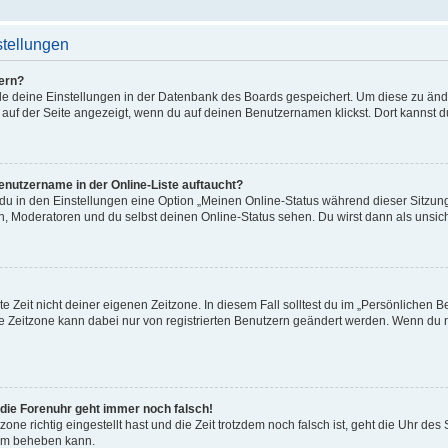
stellungen
ern?
alle deine Einstellungen in der Datenbank des Boards gespeichert. Um diese zu än
 auf der Seite angezeigt, wenn du auf deinen Benutzernamen klickst. Dort kannst d
enutzername in der Online-Liste auftaucht?
 du in den Einstellungen eine Option „Meinen Online-Status während dieser Sitzu
en, Moderatoren und du selbst deinen Online-Status sehen. Du wirst dann als unsic
e Zeit nicht deiner eigenen Zeitzone. In diesem Fall solltest du im „Persönlichen B
Die Zeitzone kann dabei nur von registrierten Benutzern geändert werden. Wenn du noch
r die Forenuhr geht immer noch falsch!
zone richtig eingestellt hast und die Zeit trotzdem noch falsch ist, geht die Uhr des
lem beheben kann.