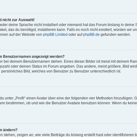
 nicht zur Auswahl!
eder deine Sprache nicht installiert oder niemand hat das Forum bislang in deine 
et, das du benötigst, installieren kann. Falls es noch nicht existiert, würden wir 
önnen auf der Website von
phpBB Limited
oder auf
phpBB.de
gefunden werden.
inem Benutzernamen angezeigt werden?
er bei deinem Benutzernamen stehen. Eines dieser Bilder ist meist mit deinem Rang 
gszahl oder deinen Status im Forum angeben. Das andere, meist größere, Bild wird 
n persönliches Bild, welches von Benutzer zu Benutzer unterschiedlich ist.
u unter „Profil“ einen Avatar über eine der folgenden vier Methoden hinzufügen: G
ann bestimmen, ob und wie die Benutzer Avatare benutzen können. Wenn du keinen 
hn ändern?
stehen, zeigen an, wie viele Beiträge du bislang erstellt hast oder identifiziere