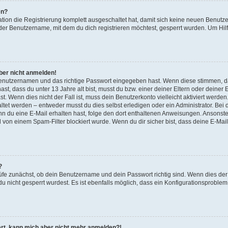
en?
ation die Registrierung komplett ausgeschaltet hat, damit sich keine neuen Benu
der Benutzername, mit dem du dich registrieren möchtest, gesperrt wurden. Um Hilf
aber nicht anmelden!
 Benutzernamen und das richtige Passwort eingegeben hast. Wenn diese stimmen, d
ast, dass du unter 13 Jahre alt bist, musst du bzw. einer deiner Eltern oder deine
t. Wenn dies nicht der Fall ist, muss dein Benutzerkonto vielleicht aktiviert werde
tet werden – entweder musst du dies selbst erledigen oder ein Administrator. Bei d
Wenn du eine E-Mail erhalten hast, folge den dort enthaltenen Anweisungen. Ansonst
l von einem Spam-Filter blockiert wurde. Wenn du dir sicher bist, dass deine E-Ma
?
üfe zunächst, ob dein Benutzername und dein Passwort richtig sind. Wenn dies der 
u nicht gesperrt wurdest. Es ist ebenfalls möglich, dass ein Konfigurationsproblem 
riert, kann mich aber nicht mehr anmelden?!