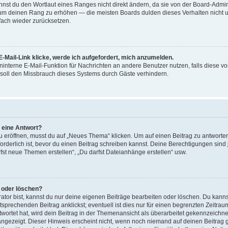
st du den Wortlaut eines Ranges nicht direkt ändern, da sie von der Board-Adminis
 um deinen Rang zu erhöhen — die meisten Boards dulden dieses Verhalten nicht u
ach wieder zurücksetzen.
-Mail-Link klicke, werde ich aufgefordert, mich anzumelden.
reninterne E-Mail-Funktion für Nachrichten an andere Benutzer nutzen, falls diese v
soll den Missbrauch dieses Systems durch Gäste verhindern.
r eine Antwort?
röffnen, musst du auf „Neues Thema“ klicken. Um auf einen Beitrag zu antworten,
forderlich ist, bevor du einen Beitrag schreiben kannst. Deine Berechtigungen sin
arfst neue Themen erstellen“, „Du darfst Dateianhänge erstellen“ usw.
n oder löschen?
ator bist, kannst du nur deine eigenen Beiträge bearbeiten oder löschen. Du kanns
sprechenden Beitrag anklickst; eventuell ist dies nur für einen begrenzten Zeitra
wortet hat, wird dein Beitrag in der Themenansicht als überarbeitet gekennzeichne
 angezeigt. Dieser Hinweis erscheint nicht, wenn noch niemand auf deinen Beitrag 