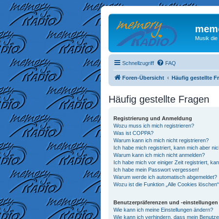
memo
Musik die
Schnellzugriff
FAQ
Foren-Übersicht
Häufig gestellte F
Häufig gestellte Fragen
Registrierung und Anmeldung
Wozu muss ich mich registrieren?
Was ist COPPA?
Warum kann ich mich nicht registrieren?
Ich habe mich registriert, kann mich aber ni
Warum kann ich mich nicht anmelden?
Ich habe mich vor einiger Zeit registriert, 
Ich habe mein Passwort vergessen!
Warum werde ich automatisch abgemeldet?
Wozu ist die Funktion „Alle Cookies löschen
Benutzerpräferenzen und -einstellungen
Wie kann ich meine Einstellungen ändern?
Wie kann ich verhindern, dass mein Benutze