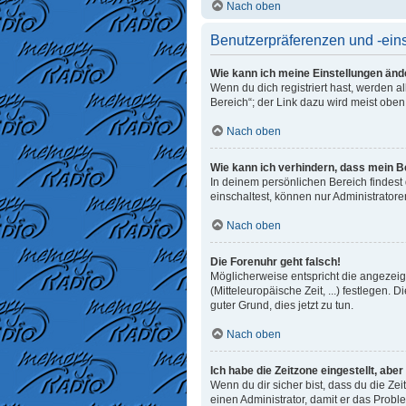
Nach oben
Benutzerpräferenzen und -ein
Wie kann ich meine Einstellungen änd
Wenn du dich registriert hast, werden 
Bereich“; der Link dazu wird meist oben
Nach oben
Wie kann ich verhindern, dass mein B
In deinem persönlichen Bereich findest
einschaltest, können nur Administrator
Nach oben
Die Forenuhr geht falsch!
Möglicherweise entspricht die angezeigt
(Mitteleuropäische Zeit, ...) festlegen. 
guter Grund, dies jetzt zu tun.
Nach oben
Ich habe die Zeitzone eingestellt, abe
Wenn du dir sicher bist, dass du die Zeit
einen Administrator, damit er das Prob