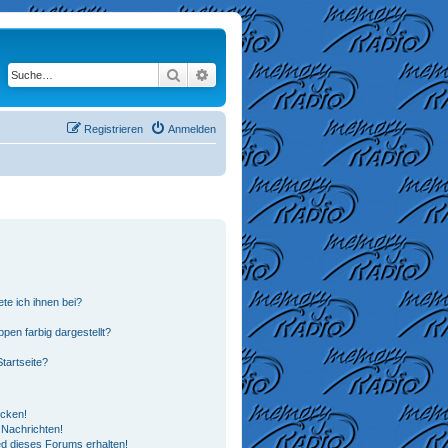
Suche
Erweiterte Suche
Registrieren
Anmelden
te ich ihnen bei?
en farbig dargestellt?
tartseite?
icken!
Nachrichten!
ed dieses Forums erhalten!