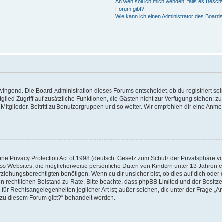
An wen soll ich mich wenden, falls es Besch
Forum gibt?
Wie kann ich einen Administrator des Boards
zwingend. Die Board-Administration dieses Forums entscheidet, ob du registriert se
Mitglied Zugriff auf zusätzliche Funktionen, die Gästen nicht zur Verfügung stehen: zu
itglieder, Beitritt zu Benutzergruppen und so weiter. Wir empfehlen dir eine Anmeld
e Privacy Protection Act of 1998 (deutsch: Gesetz zum Schutz der Privatsphäre von
ass Websites, die möglicherweise persönliche Daten von Kindern unter 13 Jahren 
iehungsberechtigten benötigen. Wenn du dir unsicher bist, ob dies auf dich oder d
 einen rechtlichen Beistand zu Rate. Bitte beachte, dass phpBB Limited und der Besi
 für Rechtsangelegenheiten jeglicher Art ist; außer solchen, die unter der Frage „A
 zu diesem Forum gibt?“ behandelt werden.