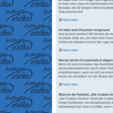
Es kann sein, dass ein Administrator d
Benutzer, die für längere Zeit keine B
Diskussionen teil!
Nach oben
Ich habe mein Passwort vergessen!
Das ist nicht schlimm! Wir können dir z
Anmelde-Seite auf „Ich habe mein Passw
Solltest du trotzdem nicht in der Lage 
Nach oben
Warum werde ich automatisch abgem
Wenn du beim Anmelden das Kontrollkäst
deines Benutzerkontos durch einen Dri
empfehlenswert, wenn du dich an einem 
wurde sie vermutlich von der Board-Adm
Nach oben
Wozu ist die Funktion „Alle Cookies l
„Alle Cookies löschen“ löscht die Cook
einige Funktionen, wie beispielsweise 
Abmeldung hast, kann es helfen, wenn d