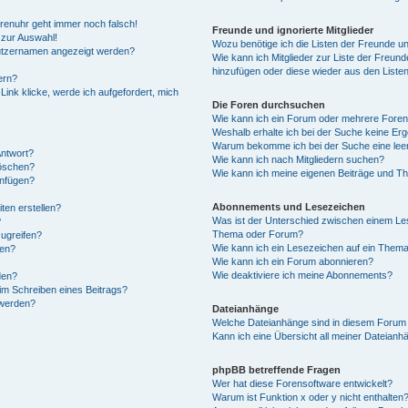
Forenuhr geht immer noch falsch!
Freunde und ignorierte Mitglieder
 zur Auswahl!
Wozu benötige ich die Listen der Freunde und
nutzernamen angezeigt werden?
Wie kann ich Mitglieder zur Liste der Freunde
hinzufügen oder diese wieder aus den Liste
ern?
ink klicke, werde ich aufgefordert, mich
Die Foren durchsuchen
Wie kann ich ein Forum oder mehrere Fore
Weshalb erhalte ich bei der Suche keine Er
Warum bekomme ich bei der Suche eine leer
Antwort?
Wie kann ich nach Mitgliedern suchen?
löschen?
Wie kann ich meine eigenen Beiträge und T
anfügen?
Abonnements und Lesezeichen
ten erstellen?
Was ist der Unterschied zwischen einem Le
?
Thema oder Forum?
ugreifen?
Wie kann ich ein Lesezeichen auf ein Them
gen?
Wie kann ich ein Forum abonnieren?
Wie deaktiviere ich meine Abonnements?
den?
im Schreiben eines Beitrags?
 werden?
Dateianhänge
Welche Dateianhänge sind in diesem Forum 
Kann ich eine Übersicht all meiner Dateianh
phpBB betreffende Fragen
Wer hat diese Forensoftware entwickelt?
Warum ist Funktion x oder y nicht enthalten