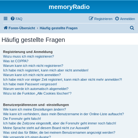
memoryRadio
FAQ
Registrieren
Anmelden
S
Foren-Übersicht
Häufig gestellte Fragen
u
Häufig gestellte Fragen
c
h
Registrierung und Anmeldung
Wozu muss ich mich registrieren?
e
Was ist COPPA?
Warum kann ich mich nicht registrieren?
Ich habe mich registriert, kann mich aber nicht anmelden!
Warum kann ich mich nicht anmelden?
Ich habe mich vor einiger Zeit registriert, kann mich aber nicht mehr anmelden?!
Ich habe mein Passwort vergessen!
Warum werde ich automatisch abgemeldet?
Wozu ist die Funktion „Alle Cookies löschen“?
Benutzerpräferenzen und -einstellungen
Wie kann ich meine Einstellungen ändern?
Wie kann ich verhindern, dass mein Benutzername in der Online-Liste auftaucht?
Die Forenuhr geht falsch!
Ich habe die Zeitzone eingestellt, aber die Forenuhr geht immer noch falsch!
Meine Sprache steht auf diesem Board nicht zur Auswahl!
Was sind das für Bilder, die bei meinem Benutzernamen angezeigt werden?
Wie verwende ich einen Avatar?