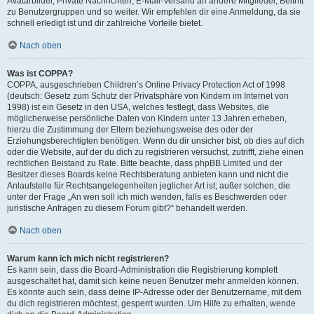
Avatarbilder, Private Nachrichten, E-Mail-Versand an andere Mitglieder, Beitritt
zu Benutzergruppen und so weiter. Wir empfehlen dir eine Anmeldung, da sie
schnell erledigt ist und dir zahlreiche Vorteile bietet.
Nach oben
Was ist COPPA?
COPPA, ausgeschrieben Children’s Online Privacy Protection Act of 1998
(deutsch: Gesetz zum Schutz der Privatsphäre von Kindern im Internet von
1998) ist ein Gesetz in den USA, welches festlegt, dass Websites, die
möglicherweise persönliche Daten von Kindern unter 13 Jahren erheben,
hierzu die Zustimmung der Eltern beziehungsweise des oder der
Erziehungsberechtigten benötigen. Wenn du dir unsicher bist, ob dies auf dich
oder die Website, auf der du dich zu registrieren versuchst, zutrifft, ziehe einen
rechtlichen Beistand zu Rate. Bitte beachte, dass phpBB Limited und der
Besitzer dieses Boards keine Rechtsberatung anbieten kann und nicht die
Anlaufstelle für Rechtsangelegenheiten jeglicher Art ist; außer solchen, die
unter der Frage „An wen soll ich mich wenden, falls es Beschwerden oder
juristische Anfragen zu diesem Forum gibt?“ behandelt werden.
Nach oben
Warum kann ich mich nicht registrieren?
Es kann sein, dass die Board-Administration die Registrierung komplett
ausgeschaltet hat, damit sich keine neuen Benutzer mehr anmelden können.
Es könnte auch sein, dass deine IP-Adresse oder der Benutzername, mit dem
du dich registrieren möchtest, gesperrt wurden. Um Hilfe zu erhalten, wende