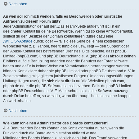
Nach oben
An wen soll ich mich wenden, falls es Beschwerden oder juristische
Anfragen zu diesem Forum gibt?
Jeder Administrator, der auf der „Das Team“-Seite aufgeführt ist, ist ein
geeigneter Kontakt für deine Beschwerde. Wenn du so keine Antwort erhältst,
solltest du den Besitzer der Domain kontaktieren (führe dazu eine
„WHOIS“-Abfrage
durch) oder — falls diese Seite bei einem kostenlosen
Webhoster wie z. B. Yahoo!, free.fr, funpic.de usw. liegt — den Support oder
den Abuse-Kontakt des betreffenden Dienstes. Bitte beachte, dass phpBB
Limited (phpBB.com) und phpBB Deutschland e. V. (phpBB.de)
absolut keinen
Einfluss
auf die Benutzung oder den oder die Benutzer der Forensoftware
haben und dafür in keiner Weise zur Verantwortung herangezogen werden
können. Kontaktiere daher nie phpBB Limited oder phpBB Deutschland e. V. in
Zusammenhang mit jeglichen juristischen Fragen (Unterlassungserklärungen,
Haftungsfragen usw.), die
sich nicht direkt
auf die Websiten phpbb.com,
phpbb.de oder die phpBB-Software selbst beziehen. Falls du phpBB Limited
oder phpBB Deutschland e. V. E-Mails schreibst, die die
Softwarenutzung
durch Dritte
betreffen, so wirst du, wenn überhaupt, höchstens eine knappe
Antwort erhalten.
Nach oben
Wie kann ich einen Administrator des Boards kontaktieren?
Alle Benutzer des Boards können das Kontaktformular nutzen, wenn die
Funktion durch die Board-Administration aktiviert wurde.
Mitglieder des Boards können zusätzlich den Link „Das Team“ verwenden.