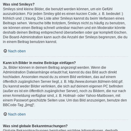
Was sind Smileys?
Smileys sind kleine Bilder, die benutzt werden können, um ein Gefühl
auszudrücken. Für jeden Smiley gibt es einen kurzen Code, z. B. bedeutet :)
fröhlich und :( traurig. Die Liste aller Smileys kannst du beim Verfassen eines
Beitrags sehen. Versuche bitte trotzdem, Smileys nicht zu häufig zu benutzen,
sie können einen Beitrag schnell unlesbar machen und ein Moderator könnte
deshalb deinen Beitrag entsprechend überarbeiten oder gar komplett löschen.
Die Board-Administration kann auch die Anzahl der Smileys begrenzen, die du
in einem Beitrag benutzen kannst.
Nach oben
Kann ich Bilder in meine Beiträge einfügen?
Ja, Bilder können in deinem Beitrag angezeigt werden. Wenn die
Administration Dateianhänge erlaubt hat, kannst du das Bild auch direkt
hochladen. Ansonsten musst du zu einem Bild verlinken, das auf einem
öffentlich zugänglichen Server liegt, z. B. http://www.domain.tld/mein-bild.gif.
Du kannst weder Bilder verlinken, die sich auf deinem eigenen PC befinden
(außer es ist ein öffentlich zugänglicher Server), noch zu Bildern, die nur nach
einer Anmeldung verfügbar sind, z. B. Hotmail- oder Yahoo-Mailboxen, mit
einem Passwort geschützte Seiten usw. Um das Bild anzuzeigen, benutze den
BBCode-Tag „[img]“.
Nach oben
Was sind globale Bekanntmachungen?
Globale Bekanntmachungen beinhalten wichtige Informationen, deshalb