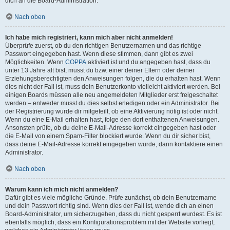
dich an die Board-Administration.
Nach oben
Ich habe mich registriert, kann mich aber nicht anmelden!
Überprüfe zuerst, ob du den richtigen Benutzernamen und das richtige
Passwort eingegeben hast. Wenn diese stimmen, dann gibt es zwei
Möglichkeiten. Wenn
COPPA
aktiviert ist und du angegeben hast, dass du
unter 13 Jahre alt bist, musst du bzw. einer deiner Eltern oder deiner
Erziehungsberechtigten den Anweisungen folgen, die du erhalten hast. Wenn
dies nicht der Fall ist, muss dein Benutzerkonto vielleicht aktiviert werden. Bei
einigen Boards müssen alle neu angemeldeten Mitglieder erst freigeschaltet
werden – entweder musst du dies selbst erledigen oder ein Administrator. Bei
der Registrierung wurde dir mitgeteilt, ob eine Aktivierung nötig ist oder nicht.
Wenn du eine E-Mail erhalten hast, folge den dort enthaltenen Anweisungen.
Ansonsten prüfe, ob du deine E-Mail-Adresse korrekt eingegeben hast oder
die E-Mail von einem Spam-Filter blockiert wurde. Wenn du dir sicher bist,
dass deine E-Mail-Adresse korrekt eingegeben wurde, dann kontaktiere einen
Administrator.
Nach oben
Warum kann ich mich nicht anmelden?
Dafür gibt es viele mögliche Gründe. Prüfe zunächst, ob dein Benutzername
und dein Passwort richtig sind. Wenn dies der Fall ist, wende dich an einen
Board-Administrator, um sicherzugehen, dass du nicht gesperrt wurdest. Es ist
ebenfalls möglich, dass ein Konfigurationsproblem mit der Website vorliegt,