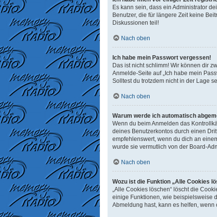
Es kann sein, dass ein Administrator d
Benutzer, die für längere Zeit keine B
Diskussionen teil!
Nach oben
Ich habe mein Passwort vergessen!
Das ist nicht schlimm! Wir können dir z
Anmelde-Seite auf „Ich habe mein Passw
Solltest du trotzdem nicht in der Lage 
Nach oben
Warum werde ich automatisch abgem
Wenn du beim Anmelden das Kontrollkäst
deines Benutzerkontos durch einen Dri
empfehlenswert, wenn du dich an einem 
wurde sie vermutlich von der Board-Adm
Nach oben
Wozu ist die Funktion „Alle Cookies l
„Alle Cookies löschen“ löscht die Cook
einige Funktionen, wie beispielsweise 
Abmeldung hast, kann es helfen, wenn d