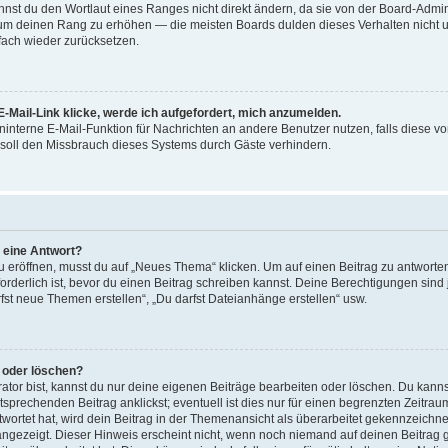
st du den Wortlaut eines Ranges nicht direkt ändern, da sie von der Board-Adminis
 um deinen Rang zu erhöhen — die meisten Boards dulden dieses Verhalten nicht u
ach wieder zurücksetzen.
-Mail-Link klicke, werde ich aufgefordert, mich anzumelden.
reninterne E-Mail-Funktion für Nachrichten an andere Benutzer nutzen, falls diese v
soll den Missbrauch dieses Systems durch Gäste verhindern.
r eine Antwort?
röffnen, musst du auf „Neues Thema“ klicken. Um auf einen Beitrag zu antworten,
forderlich ist, bevor du einen Beitrag schreiben kannst. Deine Berechtigungen sin
arfst neue Themen erstellen“, „Du darfst Dateianhänge erstellen“ usw.
n oder löschen?
ator bist, kannst du nur deine eigenen Beiträge bearbeiten oder löschen. Du kanns
sprechenden Beitrag anklickst; eventuell ist dies nur für einen begrenzten Zeitra
wortet hat, wird dein Beitrag in der Themenansicht als überarbeitet gekennzeichne
 angezeigt. Dieser Hinweis erscheint nicht, wenn noch niemand auf deinen Beitrag 