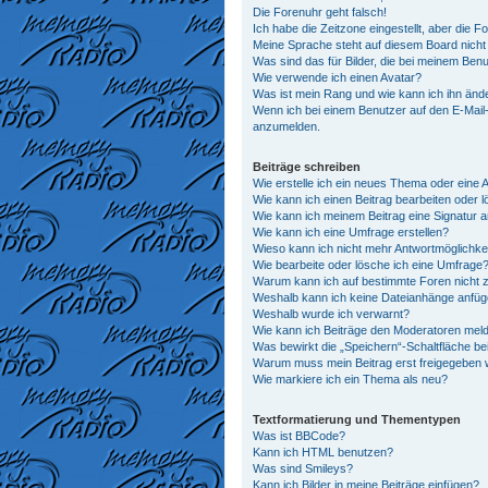
Die Forenuhr geht falsch!
Ich habe die Zeitzone eingestellt, aber die 
Meine Sprache steht auf diesem Board nicht
Was sind das für Bilder, die bei meinem Be
Wie verwende ich einen Avatar?
Was ist mein Rang und wie kann ich ihn änd
Wenn ich bei einem Benutzer auf den E-Mail-L
anzumelden.
Beiträge schreiben
Wie erstelle ich ein neues Thema oder eine 
Wie kann ich einen Beitrag bearbeiten oder 
Wie kann ich meinem Beitrag eine Signatur 
Wie kann ich eine Umfrage erstellen?
Wieso kann ich nicht mehr Antwortmöglichkei
Wie bearbeite oder lösche ich eine Umfrage
Warum kann ich auf bestimmte Foren nicht z
Weshalb kann ich keine Dateianhänge anfü
Weshalb wurde ich verwarnt?
Wie kann ich Beiträge den Moderatoren mel
Was bewirkt die „Speichern“-Schaltfläche be
Warum muss mein Beitrag erst freigegeben
Wie markiere ich ein Thema als neu?
Textformatierung und Thementypen
Was ist BBCode?
Kann ich HTML benutzen?
Was sind Smileys?
Kann ich Bilder in meine Beiträge einfügen?