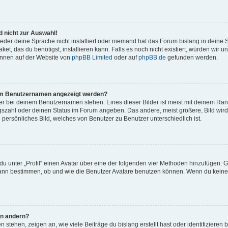
 nicht zur Auswahl!
eder deine Sprache nicht installiert oder niemand hat das Forum bislang in deine 
et, das du benötigst, installieren kann. Falls es noch nicht existiert, würden wir 
önnen auf der Website von
phpBB Limited
oder auf
phpBB.de
gefunden werden.
inem Benutzernamen angezeigt werden?
er bei deinem Benutzernamen stehen. Eines dieser Bilder ist meist mit deinem Rang 
gszahl oder deinen Status im Forum angeben. Das andere, meist größere, Bild wird 
n persönliches Bild, welches von Benutzer zu Benutzer unterschiedlich ist.
u unter „Profil“ einen Avatar über eine der folgenden vier Methoden hinzufügen: G
ann bestimmen, ob und wie die Benutzer Avatare benutzen können. Wenn du keinen 
hn ändern?
stehen, zeigen an, wie viele Beiträge du bislang erstellt hast oder identifiziere