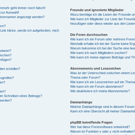
Forenuhr geht immer noch falsch!
Freunde und ignorierte Mitglieder
 zur Auswahl!
Wozu benötige ich die Listen der Freunde und
nutzernamen angezeigt werden?
Wie kann ich Mitglieder zur Liste der Freunde
hinzufügen oder diese wieder aus den Liste
ern?
ink klicke, werde ich aufgefordert, mich
Die Foren durchsuchen
Wie kann ich ein Forum oder mehrere Fore
Weshalb erhalte ich bei der Suche keine Er
Warum bekomme ich bei der Suche eine leer
Antwort?
Wie kann ich nach Mitgliedern suchen?
löschen?
Wie kann ich meine eigenen Beiträge und T
anfügen?
Abonnements und Lesezeichen
ten erstellen?
Was ist der Unterschied zwischen einem Le
?
Thema oder Forum?
ugreifen?
Wie kann ich ein Lesezeichen auf ein Them
gen?
Wie kann ich ein Forum abonnieren?
Wie deaktiviere ich meine Abonnements?
den?
im Schreiben eines Beitrags?
 werden?
Dateianhänge
Welche Dateianhänge sind in diesem Forum 
Kann ich eine Übersicht all meiner Dateianh
phpBB betreffende Fragen
Wer hat diese Forensoftware entwickelt?
Warum ist Funktion x oder y nicht enthalten