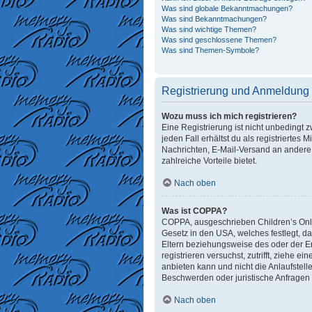
Was sind globale Bekanntmachungen?
Was sind Bekanntmachungen?
Was sind wichtige Themen?
Was sind geschlossene Themen?
Was sind Themen-Symbole?
Registrierung und Anmeldung
Wozu muss ich mich registrieren?
Eine Registrierung ist nicht unbedingt 
jeden Fall erhältst du als registriertes 
Nachrichten, E-Mail-Versand an andere M
zahlreiche Vorteile bietet.
Nach oben
Was ist COPPA?
COPPA, ausgeschrieben Children’s Onlin
Gesetz in den USA, welches festlegt, d
Eltern beziehungsweise des oder der Erz
registrieren versuchst, zutrifft, ziehe
anbieten kann und nicht die Anlaufstelle
Beschwerden oder juristische Anfragen
Nach oben