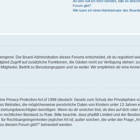
An wen soll ich mich wenden, falls es Besch
Forum gibt?
Wie kann ich einen Administrator des Boards
zwingend. Die Board-Administration dieses Forums entscheidet, ob du registriert se
Mitglied Zugriff auf zusätzliche Funktionen, die Gästen nicht zur Verfügung stehen: zu
itglieder, Beitritt zu Benutzergruppen und so weiter. Wir empfehlen dir eine Anmeld
e Privacy Protection Act of 1998 (deutsch: Gesetz zum Schutz der Privatsphäre von
ass Websites, die möglicherweise persönliche Daten von Kindern unter 13 Jahren 
iehungsberechtigten benötigen. Wenn du dir unsicher bist, ob dies auf dich oder d
 einen rechtlichen Beistand zu Rate. Bitte beachte, dass phpBB Limited und der Besi
 für Rechtsangelegenheiten jeglicher Art ist; außer solchen, die unter der Frage „A
 zu diesem Forum gibt?“ behandelt werden.