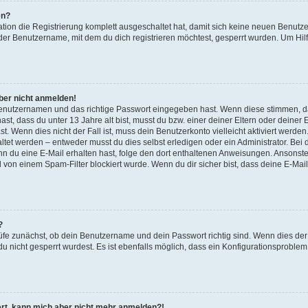
en?
ation die Registrierung komplett ausgeschaltet hat, damit sich keine neuen Benu
der Benutzername, mit dem du dich registrieren möchtest, gesperrt wurden. Um Hilf
aber nicht anmelden!
 Benutzernamen und das richtige Passwort eingegeben hast. Wenn diese stimmen, d
ast, dass du unter 13 Jahre alt bist, musst du bzw. einer deiner Eltern oder deine
t. Wenn dies nicht der Fall ist, muss dein Benutzerkonto vielleicht aktiviert werde
tet werden – entweder musst du dies selbst erledigen oder ein Administrator. Bei d
Wenn du eine E-Mail erhalten hast, folge den dort enthaltenen Anweisungen. Ansonst
l von einem Spam-Filter blockiert wurde. Wenn du dir sicher bist, dass deine E-Ma
?
üfe zunächst, ob dein Benutzername und dein Passwort richtig sind. Wenn dies der 
u nicht gesperrt wurdest. Es ist ebenfalls möglich, dass ein Konfigurationsproblem 
riert, kann mich aber nicht mehr anmelden?!