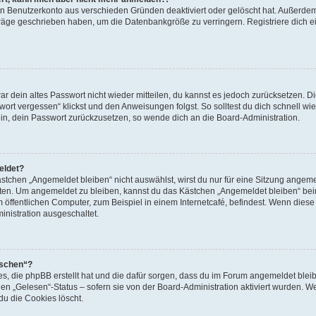
ein Benutzerkonto aus verschieden Gründen deaktiviert oder gelöscht hat. Außerde
eiträge geschrieben haben, um die Datenbankgröße zu verringern. Registriere dich 
war dein altes Passwort nicht wieder mitteilen, du kannst es jedoch zurücksetzen. 
ort vergessen“ klickst und den Anweisungen folgst. So solltest du dich schnell w
sein, dein Passwort zurückzusetzen, so wende dich an die Board-Administration.
eldet?
chen „Angemeldet bleiben“ nicht auswählst, wirst du nur für eine Sitzung angeme
tten. Um angemeldet zu bleiben, kannst du das Kästchen „Angemeldet bleiben“ bei
öffentlichen Computer, zum Beispiel in einem Internetcafé, befindest. Wenn diese 
inistration ausgeschaltet.
öschen“?
ies, die phpBB erstellt hat und die dafür sorgen, dass du im Forum angemeldet bl
den „Gelesen“-Status – sofern sie von der Board-Administration aktiviert wurden. 
u die Cookies löscht.