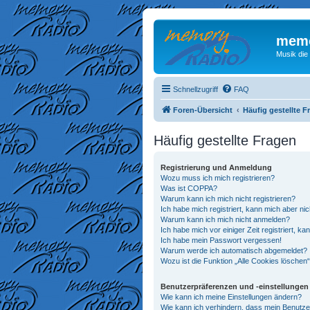
memo
Musik die
Schnellzugriff
FAQ
Foren-Übersicht
Häufig gestellte F
Häufig gestellte Fragen
Registrierung und Anmeldung
Wozu muss ich mich registrieren?
Was ist COPPA?
Warum kann ich mich nicht registrieren?
Ich habe mich registriert, kann mich aber ni
Warum kann ich mich nicht anmelden?
Ich habe mich vor einiger Zeit registriert, 
Ich habe mein Passwort vergessen!
Warum werde ich automatisch abgemeldet?
Wozu ist die Funktion „Alle Cookies löschen
Benutzerpräferenzen und -einstellungen
Wie kann ich meine Einstellungen ändern?
Wie kann ich verhindern, dass mein Benutze