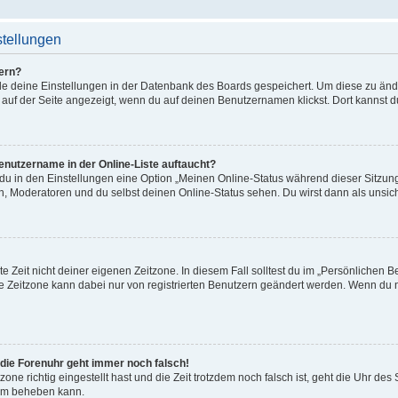
stellungen
ern?
alle deine Einstellungen in der Datenbank des Boards gespeichert. Um diese zu än
 auf der Seite angezeigt, wenn du auf deinen Benutzernamen klickst. Dort kannst d
enutzername in der Online-Liste auftaucht?
 du in den Einstellungen eine Option „Meinen Online-Status während dieser Sitzu
en, Moderatoren und du selbst deinen Online-Status sehen. Du wirst dann als unsic
e Zeit nicht deiner eigenen Zeitzone. In diesem Fall solltest du im „Persönlichen B
Die Zeitzone kann dabei nur von registrierten Benutzern geändert werden. Wenn du noch
r die Forenuhr geht immer noch falsch!
zone richtig eingestellt hast und die Zeit trotzdem noch falsch ist, geht die Uhr des
lem beheben kann.