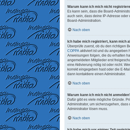
Warum kann ich mich nicht registrier
Es kann sein, dass die Board-Administr
auch sein, dass deine IP-Adresse oder 
Board-Administration.
Nach oben
Ich habe mich registriert, kann mich 
Überprüfe zuerst, ob du den richtigen
COPPA
aktiviert ist und du angegeben h
Anweisungen folgen, die du erhalten has
angemeldeten Mitglieder erst freigeschal
eine Aktivierung nötig ist oder nicht. 
korrekt eingegeben hast oder die E-Mai
dann kontaktiere einen Administrator.
Nach oben
Warum kann ich mich nicht anmelden
Dafür gibt es viele mögliche Gründe. Pr
Administrator, um sicherzugehen, dass d
Administrator lösen muss.
Nach oben
Ich habe mich vor einiger Zeit regist