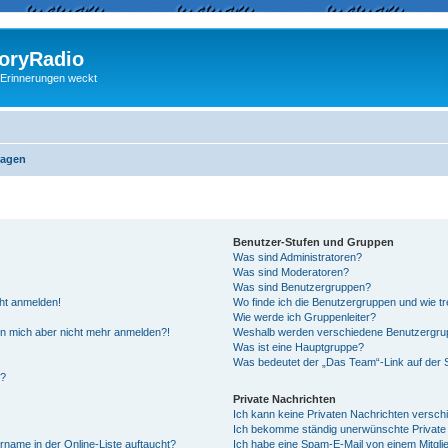
ryRadio
 Erinnerungen weckt
ragen
Benutzer-Stufen und Gruppen
Was sind Administratoren?
Was sind Moderatoren?
Was sind Benutzergruppen?
cht anmelden!
Wo finde ich die Benutzergruppen und wie tre
Wie werde ich Gruppenleiter?
kann mich aber nicht mehr anmelden?!
Weshalb werden verschiedene Benutzergrupp
Was ist eine Hauptgruppe?
Was bedeutet der „Das Team“-Link auf der S
“?
Private Nachrichten
Ich kann keine Privaten Nachrichten versch
Ich bekomme ständig unerwünschte Private 
rname in der Online-Liste auftaucht?
Ich habe eine Spam-E-Mail von einem Mitgli