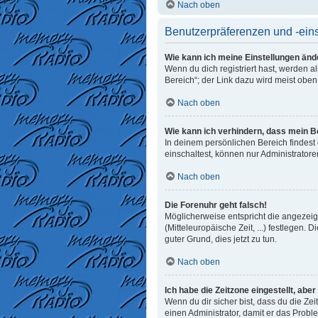
Nach oben
Benutzerpräferenzen und -ein
Wie kann ich meine Einstellungen änd
Wenn du dich registriert hast, werden 
Bereich“; der Link dazu wird meist oben
Nach oben
Wie kann ich verhindern, dass mein B
In deinem persönlichen Bereich findest
einschaltest, können nur Administrator
Nach oben
Die Forenuhr geht falsch!
Möglicherweise entspricht die angezeigt
(Mitteleuropäische Zeit, ...) festlegen. 
guter Grund, dies jetzt zu tun.
Nach oben
Ich habe die Zeitzone eingestellt, abe
Wenn du dir sicher bist, dass du die Zeit
einen Administrator, damit er das Prob