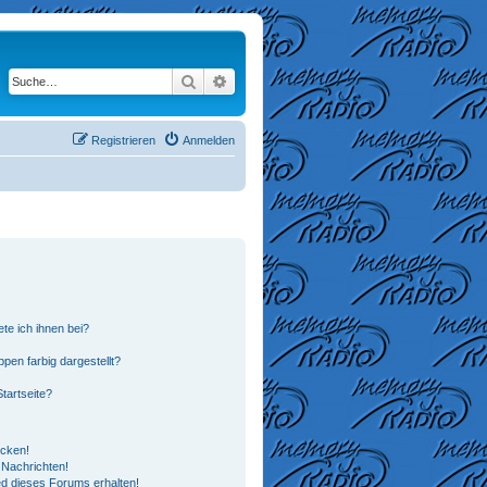
Suche
Erweiterte Suche
Registrieren
Anmelden
te ich ihnen bei?
en farbig dargestellt?
tartseite?
icken!
Nachrichten!
ed dieses Forums erhalten!