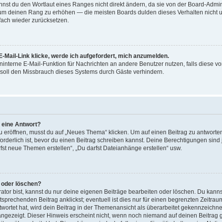
st du den Wortlaut eines Ranges nicht direkt ändern, da sie von der Board-Adminis
 um deinen Rang zu erhöhen — die meisten Boards dulden dieses Verhalten nicht u
ach wieder zurücksetzen.
-Mail-Link klicke, werde ich aufgefordert, mich anzumelden.
reninterne E-Mail-Funktion für Nachrichten an andere Benutzer nutzen, falls diese v
soll den Missbrauch dieses Systems durch Gäste verhindern.
r eine Antwort?
röffnen, musst du auf „Neues Thema“ klicken. Um auf einen Beitrag zu antworten,
forderlich ist, bevor du einen Beitrag schreiben kannst. Deine Berechtigungen sin
arfst neue Themen erstellen“, „Du darfst Dateianhänge erstellen“ usw.
n oder löschen?
ator bist, kannst du nur deine eigenen Beiträge bearbeiten oder löschen. Du kanns
sprechenden Beitrag anklickst; eventuell ist dies nur für einen begrenzten Zeitra
wortet hat, wird dein Beitrag in der Themenansicht als überarbeitet gekennzeichne
 angezeigt. Dieser Hinweis erscheint nicht, wenn noch niemand auf deinen Beitrag 