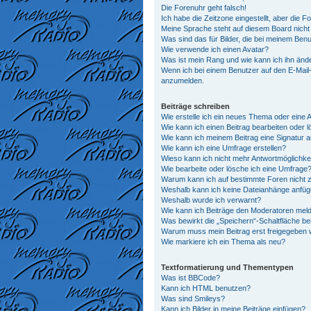
Die Forenuhr geht falsch!
Ich habe die Zeitzone eingestellt, aber die 
Meine Sprache steht auf diesem Board nicht
Was sind das für Bilder, die bei meinem Be
Wie verwende ich einen Avatar?
Was ist mein Rang und wie kann ich ihn änd
Wenn ich bei einem Benutzer auf den E-Mail-L
anzumelden.
Beiträge schreiben
Wie erstelle ich ein neues Thema oder eine 
Wie kann ich einen Beitrag bearbeiten oder 
Wie kann ich meinem Beitrag eine Signatur 
Wie kann ich eine Umfrage erstellen?
Wieso kann ich nicht mehr Antwortmöglichkei
Wie bearbeite oder lösche ich eine Umfrage
Warum kann ich auf bestimmte Foren nicht z
Weshalb kann ich keine Dateianhänge anfü
Weshalb wurde ich verwarnt?
Wie kann ich Beiträge den Moderatoren mel
Was bewirkt die „Speichern“-Schaltfläche be
Warum muss mein Beitrag erst freigegeben
Wie markiere ich ein Thema als neu?
Textformatierung und Thementypen
Was ist BBCode?
Kann ich HTML benutzen?
Was sind Smileys?
Kann ich Bilder in meine Beiträge einfügen?