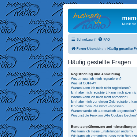
memo
Musik die
Schnellzugriff
FAQ
Foren-Übersicht
Häufig gestellte F
Häufig gestellte Fragen
Registrierung und Anmeldung
Wozu muss ich mich registrieren?
Was ist COPPA?
Warum kann ich mich nicht registrieren?
Ich habe mich registriert, kann mich aber ni
Warum kann ich mich nicht anmelden?
Ich habe mich vor einiger Zeit registriert, 
Ich habe mein Passwort vergessen!
Warum werde ich automatisch abgemeldet?
Wozu ist die Funktion „Alle Cookies löschen
Benutzerpräferenzen und -einstellungen
Wie kann ich meine Einstellungen ändern?
Wie kann ich verhindern, dass mein Benutze