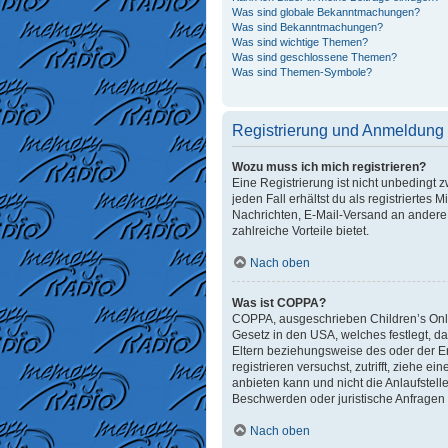
Was sind globale Bekanntmachungen?
Was sind Bekanntmachungen?
Was sind wichtige Themen?
Was sind geschlossene Themen?
Was sind Themen-Symbole?
Registrierung und Anmeldung
Wozu muss ich mich registrieren?
Eine Registrierung ist nicht unbedingt 
jeden Fall erhältst du als registriertes 
Nachrichten, E-Mail-Versand an andere M
zahlreiche Vorteile bietet.
Nach oben
Was ist COPPA?
COPPA, ausgeschrieben Children’s Onlin
Gesetz in den USA, welches festlegt, d
Eltern beziehungsweise des oder der Erz
registrieren versuchst, zutrifft, ziehe
anbieten kann und nicht die Anlaufstelle
Beschwerden oder juristische Anfragen
Nach oben