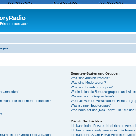
ryRadio
 Erinnerungen weckt
ragen
Benutzer-Stufen und Gruppen
Was sind Administratoren?
Was sind Moderatoren?
Was sind Benutzergruppen?
cht anmelden!
Wo finde ich die Benutzergruppen und wie tre
Wie werde ich Gruppenleiter?
kann mich aber nicht mehr anmelden?!
Weshalb werden verschiedene Benutzergrupp
Was ist eine Hauptgruppe?
Was bedeutet der „Das Team“-Link auf der S
“?
Private Nachrichten
Ich kann keine Privaten Nachrichten versch
Ich bekomme ständig unerwünschte Private 
rname in der Online-Liste auftaucht?
Ich habe eine Spam-E-Mail von einem Mitgli