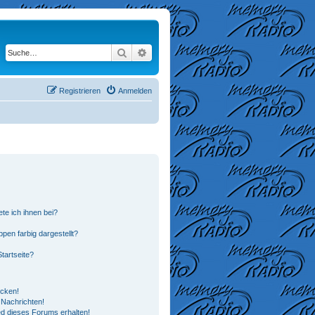
Suche
Erweiterte Suche
Registrieren
Anmelden
te ich ihnen bei?
en farbig dargestellt?
tartseite?
icken!
Nachrichten!
ed dieses Forums erhalten!