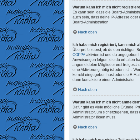
Warum kann ich mich nicht registrier
Es kann sein, dass die Board-Administr
auch sein, dass deine IP-Adresse oder 
Board-Administration.
Nach oben
Ich habe mich registriert, kann mich 
Überprüfe zuerst, ob du den richtigen
COPPA
aktiviert ist und du angegeben h
Anweisungen folgen, die du erhalten has
angemeldeten Mitglieder erst freigeschal
eine Aktivierung nötig ist oder nicht. 
korrekt eingegeben hast oder die E-Mai
dann kontaktiere einen Administrator.
Nach oben
Warum kann ich mich nicht anmelden
Dafür gibt es viele mögliche Gründe. Pr
Administrator, um sicherzugehen, dass d
Administrator lösen muss.
Nach oben
Ich habe mich vor einiger Zeit regist