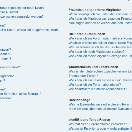
Forenuhr geht immer noch falsch!
Freunde und ignorierte Mitglieder
 zur Auswahl!
Wozu benötige ich die Listen der Freunde und
nutzernamen angezeigt werden?
Wie kann ich Mitglieder zur Liste der Freunde
hinzufügen oder diese wieder aus den Liste
ern?
ink klicke, werde ich aufgefordert, mich
Die Foren durchsuchen
Wie kann ich ein Forum oder mehrere Fore
Weshalb erhalte ich bei der Suche keine Er
Warum bekomme ich bei der Suche eine leer
Antwort?
Wie kann ich nach Mitgliedern suchen?
löschen?
Wie kann ich meine eigenen Beiträge und T
anfügen?
Abonnements und Lesezeichen
ten erstellen?
Was ist der Unterschied zwischen einem Le
?
Thema oder Forum?
ugreifen?
Wie kann ich ein Lesezeichen auf ein Them
gen?
Wie kann ich ein Forum abonnieren?
Wie deaktiviere ich meine Abonnements?
den?
im Schreiben eines Beitrags?
 werden?
Dateianhänge
Welche Dateianhänge sind in diesem Forum 
Kann ich eine Übersicht all meiner Dateianh
phpBB betreffende Fragen
Wer hat diese Forensoftware entwickelt?
Warum ist Funktion x oder y nicht enthalten