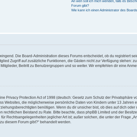
An wen soll ich mich wenden, falls es Besch
Forum gibt?
Wie kann ich einen Administrator des Boards
zwingend. Die Board-Administration dieses Forums entscheidet, ob du registriert se
Mitglied Zugriff auf zusätzliche Funktionen, die Gästen nicht zur Verfügung stehen: zu
itglieder, Beitritt zu Benutzergruppen und so weiter. Wir empfehlen dir eine Anmeld
e Privacy Protection Act of 1998 (deutsch: Gesetz zum Schutz der Privatsphäre von
ass Websites, die möglicherweise persönliche Daten von Kindern unter 13 Jahren 
iehungsberechtigten benötigen. Wenn du dir unsicher bist, ob dies auf dich oder d
 einen rechtlichen Beistand zu Rate. Bitte beachte, dass phpBB Limited und der Besi
 für Rechtsangelegenheiten jeglicher Art ist; außer solchen, die unter der Frage „A
 zu diesem Forum gibt?“ behandelt werden.