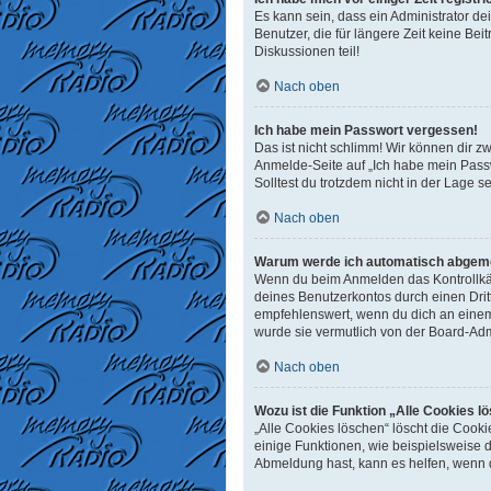
Es kann sein, dass ein Administrator d
Benutzer, die für längere Zeit keine B
Diskussionen teil!
Nach oben
Ich habe mein Passwort vergessen!
Das ist nicht schlimm! Wir können dir z
Anmelde-Seite auf „Ich habe mein Passw
Solltest du trotzdem nicht in der Lage 
Nach oben
Warum werde ich automatisch abgem
Wenn du beim Anmelden das Kontrollkäst
deines Benutzerkontos durch einen Dri
empfehlenswert, wenn du dich an einem 
wurde sie vermutlich von der Board-Adm
Nach oben
Wozu ist die Funktion „Alle Cookies l
„Alle Cookies löschen“ löscht die Cook
einige Funktionen, wie beispielsweise 
Abmeldung hast, kann es helfen, wenn d