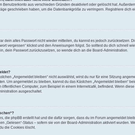
ein Benutzerkonto aus verschieden Gründen deaktiviert oder gelöscht hat. Außerde
eiträge geschrieben haben, um die Datenbankgröße zu verringern. Registriere dich 
war dein altes Passwort nicht wieder mitteilen, du kannst es jedoch zurücksetzen. 
ort vergessen“ klickst und den Anweisungen folgst. So solltest du dich schnell w
sein, dein Passwort zurückzusetzen, so wende dich an die Board-Administration.
eldet?
chen „Angemeldet bleiben“ nicht auswählst, wirst du nur für eine Sitzung angeme
tten. Um angemeldet zu bleiben, kannst du das Kästchen „Angemeldet bleiben“ bei
öffentlichen Computer, zum Beispiel in einem Internetcafé, befindest. Wenn diese 
inistration ausgeschaltet.
öschen“?
ies, die phpBB erstellt hat und die dafür sorgen, dass du im Forum angemeldet bl
den „Gelesen“-Status – sofern sie von der Board-Administration aktiviert wurden. 
u die Cookies löscht.