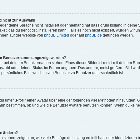
 nicht zur Auswahl!
eder deine Sprache nicht installiert oder niemand hat das Forum bislang in deine 
et, das du benötigst, installieren kann. Falls es noch nicht existiert, würden wir 
önnen auf der Website von
phpBB Limited
oder auf
phpBB.de
gefunden werden.
inem Benutzernamen angezeigt werden?
er bei deinem Benutzernamen stehen. Eines dieser Bilder ist meist mit deinem Rang 
gszahl oder deinen Status im Forum angeben. Das andere, meist größere, Bild wird 
n persönliches Bild, welches von Benutzer zu Benutzer unterschiedlich ist.
u unter „Profil“ einen Avatar über eine der folgenden vier Methoden hinzufügen: G
ann bestimmen, ob und wie die Benutzer Avatare benutzen können. Wenn du keinen 
hn ändern?
stehen, zeigen an, wie viele Beiträge du bislang erstellt hast oder identifiziere