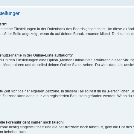
stellungen
ern?
alle deine Einstellungen in der Datenbank des Boards gespeichert. Um diese zu än
 auf der Seite angezeigt, wenn du auf deinen Benutzernamen klickst. Dort kannst d
enutzername in der Online-Liste auftaucht?
 du in den Einstellungen eine Option „Meinen Online-Status während dieser Sitzu
en, Moderatoren und du selbst deinen Online-Status sehen. Du wirst dann als unsic
e Zeit nicht deiner eigenen Zeitzone. In diesem Fall solltest du im „Persönlichen B
Die Zeitzone kann dabei nur von registrierten Benutzern geändert werden. Wenn du noch
r die Forenuhr geht immer noch falsch!
zone richtig eingestellt hast und die Zeit trotzdem noch falsch ist, geht die Uhr des
lem beheben kann.