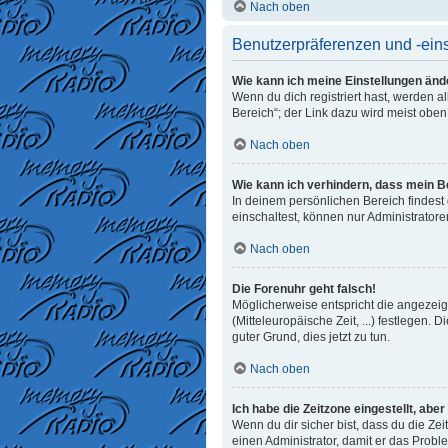
Nach oben
Benutzerpräferenzen und -ein
Wie kann ich meine Einstellungen änd
Wenn du dich registriert hast, werden 
Bereich“; der Link dazu wird meist oben
Nach oben
Wie kann ich verhindern, dass mein B
In deinem persönlichen Bereich findest
einschaltest, können nur Administrator
Nach oben
Die Forenuhr geht falsch!
Möglicherweise entspricht die angezeigt
(Mitteleuropäische Zeit, ...) festlegen. 
guter Grund, dies jetzt zu tun.
Nach oben
Ich habe die Zeitzone eingestellt, abe
Wenn du dir sicher bist, dass du die Zeit
einen Administrator, damit er das Prob