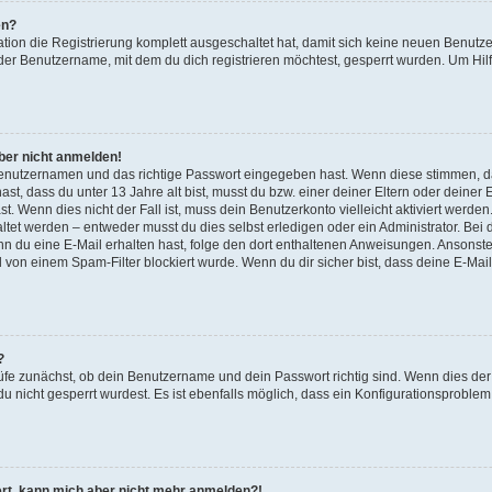
en?
ation die Registrierung komplett ausgeschaltet hat, damit sich keine neuen Benu
der Benutzername, mit dem du dich registrieren möchtest, gesperrt wurden. Um Hilf
aber nicht anmelden!
 Benutzernamen und das richtige Passwort eingegeben hast. Wenn diese stimmen, d
ast, dass du unter 13 Jahre alt bist, musst du bzw. einer deiner Eltern oder deine
t. Wenn dies nicht der Fall ist, muss dein Benutzerkonto vielleicht aktiviert werde
tet werden – entweder musst du dies selbst erledigen oder ein Administrator. Bei d
Wenn du eine E-Mail erhalten hast, folge den dort enthaltenen Anweisungen. Ansonst
l von einem Spam-Filter blockiert wurde. Wenn du dir sicher bist, dass deine E-Ma
?
üfe zunächst, ob dein Benutzername und dein Passwort richtig sind. Wenn dies der 
u nicht gesperrt wurdest. Es ist ebenfalls möglich, dass ein Konfigurationsproblem 
riert, kann mich aber nicht mehr anmelden?!