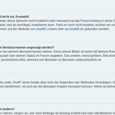
 nicht zur Auswahl!
eder deine Sprache nicht installiert oder niemand hat das Forum bislang in deine 
et, das du benötigst, installieren kann. Falls es noch nicht existiert, würden wir 
önnen auf der Website von
phpBB Limited
oder auf
phpBB.de
gefunden werden.
inem Benutzernamen angezeigt werden?
er bei deinem Benutzernamen stehen. Eines dieser Bilder ist meist mit deinem Rang 
gszahl oder deinen Status im Forum angeben. Das andere, meist größere, Bild wird 
n persönliches Bild, welches von Benutzer zu Benutzer unterschiedlich ist.
u unter „Profil“ einen Avatar über eine der folgenden vier Methoden hinzufügen: G
ann bestimmen, ob und wie die Benutzer Avatare benutzen können. Wenn du keinen 
hn ändern?
stehen, zeigen an, wie viele Beiträge du bislang erstellt hast oder identifiziere