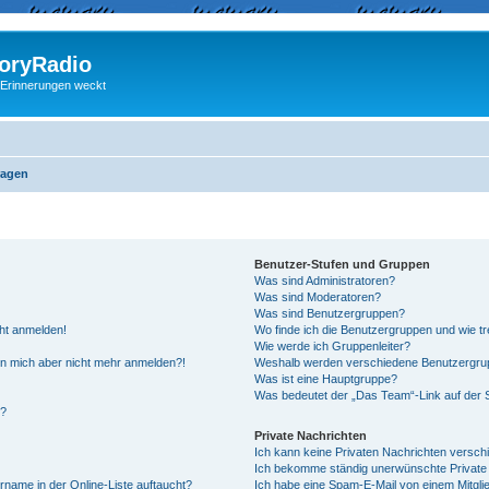
ryRadio
 Erinnerungen weckt
ragen
Benutzer-Stufen und Gruppen
Was sind Administratoren?
Was sind Moderatoren?
Was sind Benutzergruppen?
cht anmelden!
Wo finde ich die Benutzergruppen und wie tre
Wie werde ich Gruppenleiter?
kann mich aber nicht mehr anmelden?!
Weshalb werden verschiedene Benutzergrupp
Was ist eine Hauptgruppe?
Was bedeutet der „Das Team“-Link auf der S
“?
Private Nachrichten
Ich kann keine Privaten Nachrichten versch
Ich bekomme ständig unerwünschte Private 
rname in der Online-Liste auftaucht?
Ich habe eine Spam-E-Mail von einem Mitgli