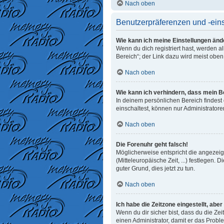
Nach oben
Benutzerpräferenzen und -ein
Wie kann ich meine Einstellungen änd
Wenn du dich registriert hast, werden 
Bereich“; der Link dazu wird meist oben
Nach oben
Wie kann ich verhindern, dass mein B
In deinem persönlichen Bereich findest
einschaltest, können nur Administrator
Nach oben
Die Forenuhr geht falsch!
Möglicherweise entspricht die angezeigt
(Mitteleuropäische Zeit, ...) festlegen. 
guter Grund, dies jetzt zu tun.
Nach oben
Ich habe die Zeitzone eingestellt, abe
Wenn du dir sicher bist, dass du die Zeit
einen Administrator, damit er das Prob