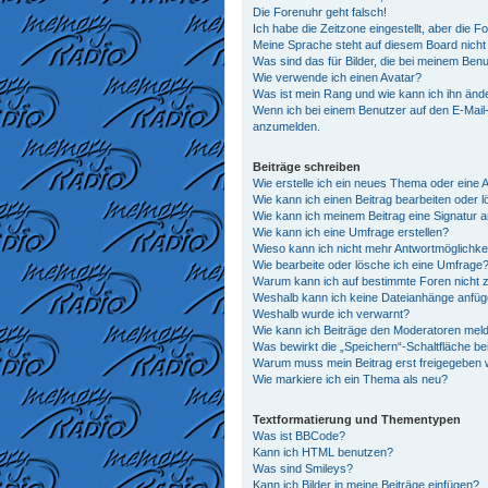
Die Forenuhr geht falsch!
Ich habe die Zeitzone eingestellt, aber die 
Meine Sprache steht auf diesem Board nicht
Was sind das für Bilder, die bei meinem Be
Wie verwende ich einen Avatar?
Was ist mein Rang und wie kann ich ihn änd
Wenn ich bei einem Benutzer auf den E-Mail-L
anzumelden.
Beiträge schreiben
Wie erstelle ich ein neues Thema oder eine 
Wie kann ich einen Beitrag bearbeiten oder 
Wie kann ich meinem Beitrag eine Signatur 
Wie kann ich eine Umfrage erstellen?
Wieso kann ich nicht mehr Antwortmöglichkei
Wie bearbeite oder lösche ich eine Umfrage
Warum kann ich auf bestimmte Foren nicht z
Weshalb kann ich keine Dateianhänge anfü
Weshalb wurde ich verwarnt?
Wie kann ich Beiträge den Moderatoren mel
Was bewirkt die „Speichern“-Schaltfläche be
Warum muss mein Beitrag erst freigegeben
Wie markiere ich ein Thema als neu?
Textformatierung und Thementypen
Was ist BBCode?
Kann ich HTML benutzen?
Was sind Smileys?
Kann ich Bilder in meine Beiträge einfügen?