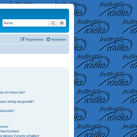
Suche
Erweiterte Suche
Registrieren
Anmelden
te ich ihnen bei?
en farbig dargestellt?
tartseite?
icken!
Nachrichten!
ed dieses Forums erhalten!