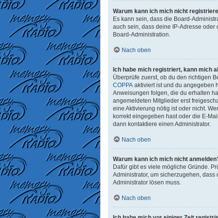
Warum kann ich mich nicht registrier
Es kann sein, dass die Board-Administr
auch sein, dass deine IP-Adresse oder 
Board-Administration.
Nach oben
Ich habe mich registriert, kann mich 
Überprüfe zuerst, ob du den richtigen
COPPA
aktiviert ist und du angegeben h
Anweisungen folgen, die du erhalten has
angemeldeten Mitglieder erst freigeschal
eine Aktivierung nötig ist oder nicht. 
korrekt eingegeben hast oder die E-Mai
dann kontaktiere einen Administrator.
Nach oben
Warum kann ich mich nicht anmelden
Dafür gibt es viele mögliche Gründe. Pr
Administrator, um sicherzugehen, dass d
Administrator lösen muss.
Nach oben
Ich habe mich vor einiger Zeit regist