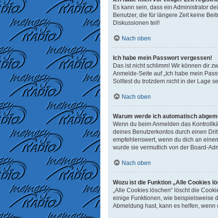
Es kann sein, dass ein Administrator d
Benutzer, die für längere Zeit keine B
Diskussionen teil!
Nach oben
Ich habe mein Passwort vergessen!
Das ist nicht schlimm! Wir können dir z
Anmelde-Seite auf „Ich habe mein Passw
Solltest du trotzdem nicht in der Lage 
Nach oben
Warum werde ich automatisch abgem
Wenn du beim Anmelden das Kontrollkäst
deines Benutzerkontos durch einen Dri
empfehlenswert, wenn du dich an einem 
wurde sie vermutlich von der Board-Adm
Nach oben
Wozu ist die Funktion „Alle Cookies l
„Alle Cookies löschen“ löscht die Cook
einige Funktionen, wie beispielsweise 
Abmeldung hast, kann es helfen, wenn d