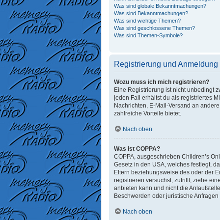
Was sind globale Bekanntmachungen?
Was sind Bekanntmachungen?
Was sind wichtige Themen?
Was sind geschlossene Themen?
Was sind Themen-Symbole?
Registrierung und Anmeldung
Wozu muss ich mich registrieren?
Eine Registrierung ist nicht unbedingt 
jeden Fall erhältst du als registriertes 
Nachrichten, E-Mail-Versand an andere M
zahlreiche Vorteile bietet.
Nach oben
Was ist COPPA?
COPPA, ausgeschrieben Children’s Onlin
Gesetz in den USA, welches festlegt, d
Eltern beziehungsweise des oder der Erz
registrieren versuchst, zutrifft, ziehe
anbieten kann und nicht die Anlaufstelle
Beschwerden oder juristische Anfragen
Nach oben