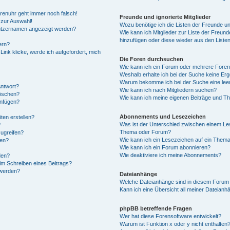
Forenuhr geht immer noch falsch!
Freunde und ignorierte Mitglieder
 zur Auswahl!
Wozu benötige ich die Listen der Freunde und
nutzernamen angezeigt werden?
Wie kann ich Mitglieder zur Liste der Freunde
hinzufügen oder diese wieder aus den Liste
ern?
ink klicke, werde ich aufgefordert, mich
Die Foren durchsuchen
Wie kann ich ein Forum oder mehrere Fore
Weshalb erhalte ich bei der Suche keine Er
Warum bekomme ich bei der Suche eine leer
Antwort?
Wie kann ich nach Mitgliedern suchen?
löschen?
Wie kann ich meine eigenen Beiträge und T
anfügen?
Abonnements und Lesezeichen
ten erstellen?
Was ist der Unterschied zwischen einem Le
?
Thema oder Forum?
ugreifen?
Wie kann ich ein Lesezeichen auf ein Them
gen?
Wie kann ich ein Forum abonnieren?
Wie deaktiviere ich meine Abonnements?
den?
im Schreiben eines Beitrags?
 werden?
Dateianhänge
Welche Dateianhänge sind in diesem Forum 
Kann ich eine Übersicht all meiner Dateianh
phpBB betreffende Fragen
Wer hat diese Forensoftware entwickelt?
Warum ist Funktion x oder y nicht enthalten