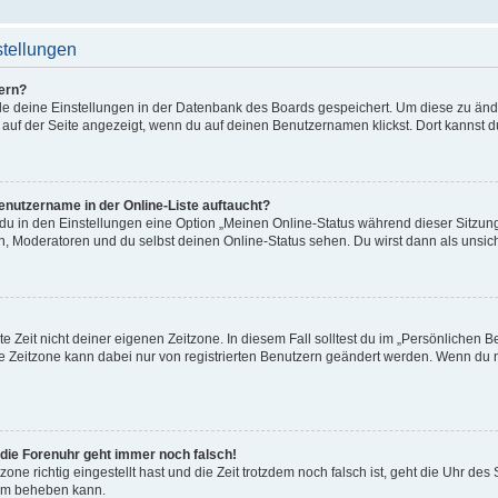
stellungen
ern?
alle deine Einstellungen in der Datenbank des Boards gespeichert. Um diese zu än
 auf der Seite angezeigt, wenn du auf deinen Benutzernamen klickst. Dort kannst d
enutzername in der Online-Liste auftaucht?
 du in den Einstellungen eine Option „Meinen Online-Status während dieser Sitzu
en, Moderatoren und du selbst deinen Online-Status sehen. Du wirst dann als unsic
e Zeit nicht deiner eigenen Zeitzone. In diesem Fall solltest du im „Persönlichen B
Die Zeitzone kann dabei nur von registrierten Benutzern geändert werden. Wenn du noch
r die Forenuhr geht immer noch falsch!
zone richtig eingestellt hast und die Zeit trotzdem noch falsch ist, geht die Uhr des
lem beheben kann.