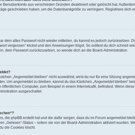
ein Benutzerkonto aus verschieden Gründen deaktiviert oder gelöscht hat. Außerde
eiträge geschrieben haben, um die Datenbankgröße zu verringern. Registriere dich 
war dein altes Passwort nicht wieder mitteilen, du kannst es jedoch zurücksetzen. 
ort vergessen“ klickst und den Anweisungen folgst. So solltest du dich schnell w
sein, dein Passwort zurückzusetzen, so wende dich an die Board-Administration.
eldet?
chen „Angemeldet bleiben“ nicht auswählst, wirst du nur für eine Sitzung angeme
tten. Um angemeldet zu bleiben, kannst du das Kästchen „Angemeldet bleiben“ bei
öffentlichen Computer, zum Beispiel in einem Internetcafé, befindest. Wenn diese 
inistration ausgeschaltet.
öschen“?
ies, die phpBB erstellt hat und die dafür sorgen, dass du im Forum angemeldet bl
den „Gelesen“-Status – sofern sie von der Board-Administration aktiviert wurden. 
u die Cookies löscht.