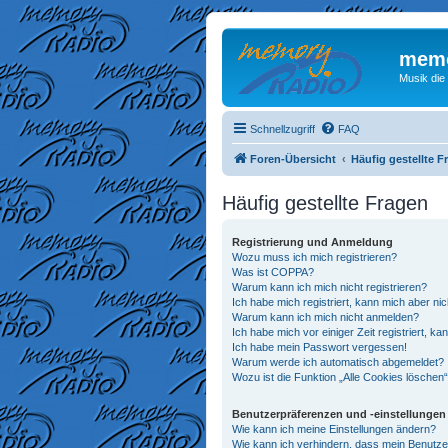
memo
Musik die
Schnellzugriff
FAQ
Foren-Übersicht
Häufig gestellte F
Häufig gestellte Fragen
Registrierung und Anmeldung
Wozu muss ich mich registrieren?
Was ist COPPA?
Warum kann ich mich nicht registrieren?
Ich habe mich registriert, kann mich aber ni
Warum kann ich mich nicht anmelden?
Ich habe mich vor einiger Zeit registriert, 
Ich habe mein Passwort vergessen!
Warum werde ich automatisch abgemeldet?
Wozu ist die Funktion „Alle Cookies löschen
Benutzerpräferenzen und -einstellungen
Wie kann ich meine Einstellungen ändern?
Wie kann ich verhindern, dass mein Benutze