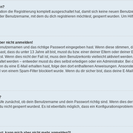
en?
ation die Registrierung komplett ausgeschaltet hat, damit sich keine neuen Benu
der Benutzername, mit dem du dich registrieren möchtest, gesperrt wurden. Um Hilf
aber nicht anmelden!
 Benutzernamen und das richtige Passwort eingegeben hast. Wenn diese stimmen, d
ast, dass du unter 13 Jahre alt bist, musst du bzw. einer deiner Eltern oder deine
t. Wenn dies nicht der Fall ist, muss dein Benutzerkonto vielleicht aktiviert werde
tet werden – entweder musst du dies selbst erledigen oder ein Administrator. Bei d
Wenn du eine E-Mail erhalten hast, folge den dort enthaltenen Anweisungen. Ansonst
l von einem Spam-Filter blockiert wurde. Wenn du dir sicher bist, dass deine E-Ma
?
üfe zunächst, ob dein Benutzername und dein Passwort richtig sind. Wenn dies der 
u nicht gesperrt wurdest. Es ist ebenfalls möglich, dass ein Konfigurationsproblem 
riert, kann mich aber nicht mehr anmelden?!