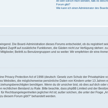
An wen soll ich mich wenden, falls es Besch
Forum gibt?
Wie kann ich einen Administrator des Boards
zwingend. Die Board-Administration dieses Forums entscheidet, ob du registriert se
Mitglied Zugriff auf zusätzliche Funktionen, die Gästen nicht zur Verfügung stehen: zu
itglieder, Beitritt zu Benutzergruppen und so weiter. Wir empfehlen dir eine Anmeld
e Privacy Protection Act of 1998 (deutsch: Gesetz zum Schutz der Privatsphäre von
ass Websites, die möglicherweise persönliche Daten von Kindern unter 13 Jahren 
iehungsberechtigten benötigen. Wenn du dir unsicher bist, ob dies auf dich oder d
 einen rechtlichen Beistand zu Rate. Bitte beachte, dass phpBB Limited und der Besi
 für Rechtsangelegenheiten jeglicher Art ist; außer solchen, die unter der Frage „A
 zu diesem Forum gibt?“ behandelt werden.