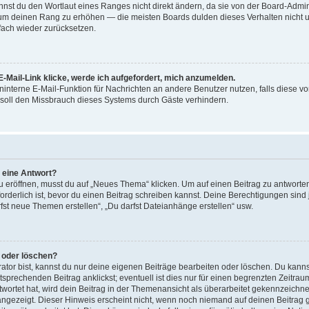
st du den Wortlaut eines Ranges nicht direkt ändern, da sie von der Board-Adminis
 um deinen Rang zu erhöhen — die meisten Boards dulden dieses Verhalten nicht u
ach wieder zurücksetzen.
-Mail-Link klicke, werde ich aufgefordert, mich anzumelden.
reninterne E-Mail-Funktion für Nachrichten an andere Benutzer nutzen, falls diese v
soll den Missbrauch dieses Systems durch Gäste verhindern.
r eine Antwort?
röffnen, musst du auf „Neues Thema“ klicken. Um auf einen Beitrag zu antworten,
forderlich ist, bevor du einen Beitrag schreiben kannst. Deine Berechtigungen sin
arfst neue Themen erstellen“, „Du darfst Dateianhänge erstellen“ usw.
n oder löschen?
ator bist, kannst du nur deine eigenen Beiträge bearbeiten oder löschen. Du kanns
sprechenden Beitrag anklickst; eventuell ist dies nur für einen begrenzten Zeitra
wortet hat, wird dein Beitrag in der Themenansicht als überarbeitet gekennzeichne
 angezeigt. Dieser Hinweis erscheint nicht, wenn noch niemand auf deinen Beitrag 