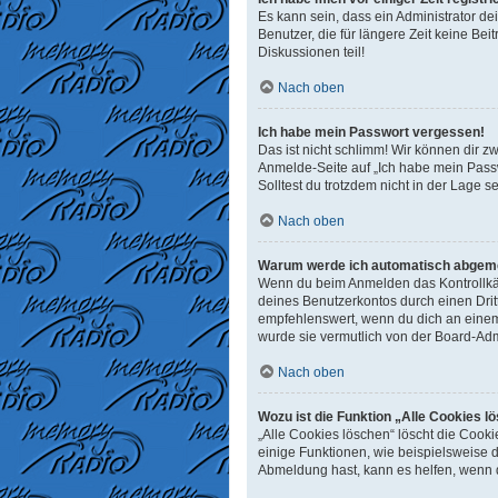
Es kann sein, dass ein Administrator d
Benutzer, die für längere Zeit keine B
Diskussionen teil!
Nach oben
Ich habe mein Passwort vergessen!
Das ist nicht schlimm! Wir können dir z
Anmelde-Seite auf „Ich habe mein Passw
Solltest du trotzdem nicht in der Lage 
Nach oben
Warum werde ich automatisch abgem
Wenn du beim Anmelden das Kontrollkäst
deines Benutzerkontos durch einen Dri
empfehlenswert, wenn du dich an einem 
wurde sie vermutlich von der Board-Adm
Nach oben
Wozu ist die Funktion „Alle Cookies l
„Alle Cookies löschen“ löscht die Cook
einige Funktionen, wie beispielsweise 
Abmeldung hast, kann es helfen, wenn d