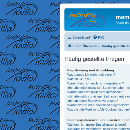
memo
Musik die
Schnellzugriff
FAQ
Foren-Übersicht
Häufig gestellte F
Häufig gestellte Fragen
Registrierung und Anmeldung
Wozu muss ich mich registrieren?
Was ist COPPA?
Warum kann ich mich nicht registrieren?
Ich habe mich registriert, kann mich aber ni
Warum kann ich mich nicht anmelden?
Ich habe mich vor einiger Zeit registriert, 
Ich habe mein Passwort vergessen!
Warum werde ich automatisch abgemeldet?
Wozu ist die Funktion „Alle Cookies löschen
Benutzerpräferenzen und -einstellungen
Wie kann ich meine Einstellungen ändern?
Wie kann ich verhindern, dass mein Benutze