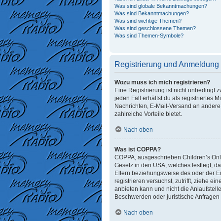
Was sind globale Bekanntmachungen?
Was sind Bekanntmachungen?
Was sind wichtige Themen?
Was sind geschlossene Themen?
Was sind Themen-Symbole?
Registrierung und Anmeldung
Wozu muss ich mich registrieren?
Eine Registrierung ist nicht unbedingt 
jeden Fall erhältst du als registriertes 
Nachrichten, E-Mail-Versand an andere M
zahlreiche Vorteile bietet.
Nach oben
Was ist COPPA?
COPPA, ausgeschrieben Children’s Onlin
Gesetz in den USA, welches festlegt, d
Eltern beziehungsweise des oder der Erz
registrieren versuchst, zutrifft, ziehe
anbieten kann und nicht die Anlaufstelle
Beschwerden oder juristische Anfragen
Nach oben