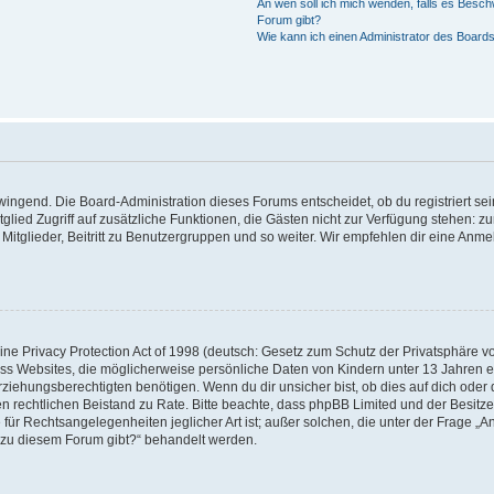
An wen soll ich mich wenden, falls es Besch
Forum gibt?
Wie kann ich einen Administrator des Boards
zwingend. Die Board-Administration dieses Forums entscheidet, ob du registriert se
Mitglied Zugriff auf zusätzliche Funktionen, die Gästen nicht zur Verfügung stehen: zu
itglieder, Beitritt zu Benutzergruppen und so weiter. Wir empfehlen dir eine Anmeld
e Privacy Protection Act of 1998 (deutsch: Gesetz zum Schutz der Privatsphäre von
ass Websites, die möglicherweise persönliche Daten von Kindern unter 13 Jahren 
iehungsberechtigten benötigen. Wenn du dir unsicher bist, ob dies auf dich oder d
 einen rechtlichen Beistand zu Rate. Bitte beachte, dass phpBB Limited und der Besi
 für Rechtsangelegenheiten jeglicher Art ist; außer solchen, die unter der Frage „A
 zu diesem Forum gibt?“ behandelt werden.