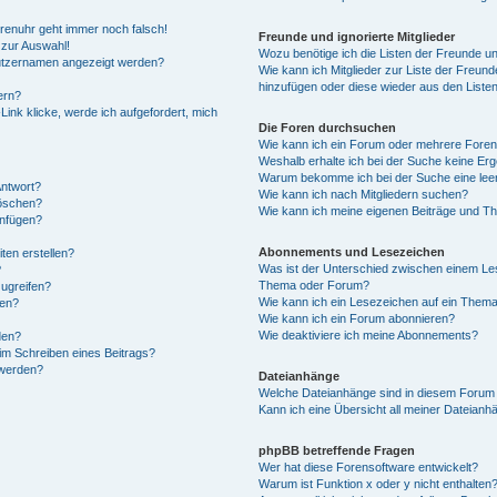
Forenuhr geht immer noch falsch!
Freunde und ignorierte Mitglieder
 zur Auswahl!
Wozu benötige ich die Listen der Freunde und
nutzernamen angezeigt werden?
Wie kann ich Mitglieder zur Liste der Freunde
hinzufügen oder diese wieder aus den Liste
ern?
ink klicke, werde ich aufgefordert, mich
Die Foren durchsuchen
Wie kann ich ein Forum oder mehrere Fore
Weshalb erhalte ich bei der Suche keine Er
Warum bekomme ich bei der Suche eine leer
Antwort?
Wie kann ich nach Mitgliedern suchen?
löschen?
Wie kann ich meine eigenen Beiträge und T
anfügen?
Abonnements und Lesezeichen
ten erstellen?
Was ist der Unterschied zwischen einem Le
?
Thema oder Forum?
ugreifen?
Wie kann ich ein Lesezeichen auf ein Them
gen?
Wie kann ich ein Forum abonnieren?
Wie deaktiviere ich meine Abonnements?
den?
im Schreiben eines Beitrags?
 werden?
Dateianhänge
Welche Dateianhänge sind in diesem Forum 
Kann ich eine Übersicht all meiner Dateianh
phpBB betreffende Fragen
Wer hat diese Forensoftware entwickelt?
Warum ist Funktion x oder y nicht enthalten