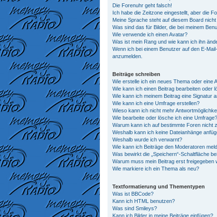
Die Forenuhr geht falsch!
Ich habe die Zeitzone eingestellt, aber die 
Meine Sprache steht auf diesem Board nicht
Was sind das für Bilder, die bei meinem Be
Wie verwende ich einen Avatar?
Was ist mein Rang und wie kann ich ihn änd
Wenn ich bei einem Benutzer auf den E-Mail-L
anzumelden.
Beiträge schreiben
Wie erstelle ich ein neues Thema oder eine 
Wie kann ich einen Beitrag bearbeiten oder 
Wie kann ich meinem Beitrag eine Signatur 
Wie kann ich eine Umfrage erstellen?
Wieso kann ich nicht mehr Antwortmöglichkei
Wie bearbeite oder lösche ich eine Umfrage
Warum kann ich auf bestimmte Foren nicht z
Weshalb kann ich keine Dateianhänge anfü
Weshalb wurde ich verwarnt?
Wie kann ich Beiträge den Moderatoren mel
Was bewirkt die „Speichern“-Schaltfläche be
Warum muss mein Beitrag erst freigegeben
Wie markiere ich ein Thema als neu?
Textformatierung und Thementypen
Was ist BBCode?
Kann ich HTML benutzen?
Was sind Smileys?
Kann ich Bilder in meine Beiträge einfügen?