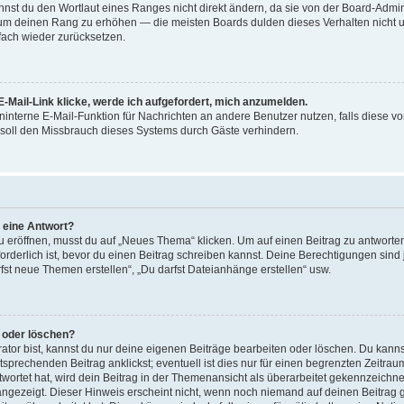
st du den Wortlaut eines Ranges nicht direkt ändern, da sie von der Board-Adminis
 um deinen Rang zu erhöhen — die meisten Boards dulden dieses Verhalten nicht u
ach wieder zurücksetzen.
-Mail-Link klicke, werde ich aufgefordert, mich anzumelden.
reninterne E-Mail-Funktion für Nachrichten an andere Benutzer nutzen, falls diese v
soll den Missbrauch dieses Systems durch Gäste verhindern.
r eine Antwort?
röffnen, musst du auf „Neues Thema“ klicken. Um auf einen Beitrag zu antworten,
forderlich ist, bevor du einen Beitrag schreiben kannst. Deine Berechtigungen sin
arfst neue Themen erstellen“, „Du darfst Dateianhänge erstellen“ usw.
n oder löschen?
ator bist, kannst du nur deine eigenen Beiträge bearbeiten oder löschen. Du kanns
sprechenden Beitrag anklickst; eventuell ist dies nur für einen begrenzten Zeitra
wortet hat, wird dein Beitrag in der Themenansicht als überarbeitet gekennzeichne
 angezeigt. Dieser Hinweis erscheint nicht, wenn noch niemand auf deinen Beitrag 