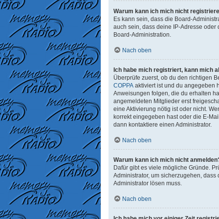
Warum kann ich mich nicht registrier
Es kann sein, dass die Board-Administr
auch sein, dass deine IP-Adresse oder 
Board-Administration.
Nach oben
Ich habe mich registriert, kann mich 
Überprüfe zuerst, ob du den richtigen
COPPA
aktiviert ist und du angegeben h
Anweisungen folgen, die du erhalten has
angemeldeten Mitglieder erst freigeschal
eine Aktivierung nötig ist oder nicht. 
korrekt eingegeben hast oder die E-Mai
dann kontaktiere einen Administrator.
Nach oben
Warum kann ich mich nicht anmelden
Dafür gibt es viele mögliche Gründe. Pr
Administrator, um sicherzugehen, dass d
Administrator lösen muss.
Nach oben
Ich habe mich vor einiger Zeit regist