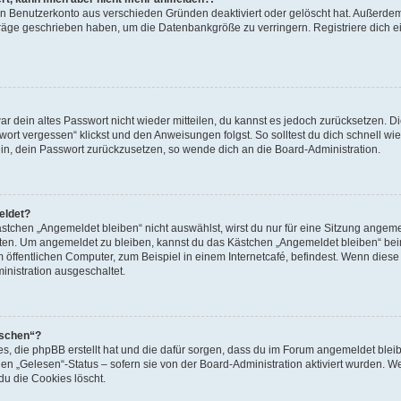
ein Benutzerkonto aus verschieden Gründen deaktiviert oder gelöscht hat. Außerde
eiträge geschrieben haben, um die Datenbankgröße zu verringern. Registriere dich 
war dein altes Passwort nicht wieder mitteilen, du kannst es jedoch zurücksetzen. 
ort vergessen“ klickst und den Anweisungen folgst. So solltest du dich schnell w
sein, dein Passwort zurückzusetzen, so wende dich an die Board-Administration.
eldet?
chen „Angemeldet bleiben“ nicht auswählst, wirst du nur für eine Sitzung angeme
tten. Um angemeldet zu bleiben, kannst du das Kästchen „Angemeldet bleiben“ bei
öffentlichen Computer, zum Beispiel in einem Internetcafé, befindest. Wenn diese 
inistration ausgeschaltet.
öschen“?
ies, die phpBB erstellt hat und die dafür sorgen, dass du im Forum angemeldet bl
den „Gelesen“-Status – sofern sie von der Board-Administration aktiviert wurden. 
u die Cookies löscht.