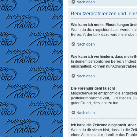
Nach oben
Benutzerpräferenzen und -ein
Wie kann ich meine Einstellungen änd
Wenn du dich registriert hast, werden 
Bereich“; der Link dazu wird meist oben
Nach oben
Wie kann ich verhindern, dass mein B
In deinem persönlichen Bereich findest
einschaltest, können nur Administrator
Nach oben
Die Forenuhr geht falsch!
Möglicherweise entspricht die angezeigt
(Mitteleuropäische Zeit, ...) festlegen. 
guter Grund, dies jetzt zu tun.
Nach oben
Ich habe die Zeitzone eingestellt, abe
Wenn du dir sicher bist, dass du die Zeit
einen Administrator, damit er das Prob