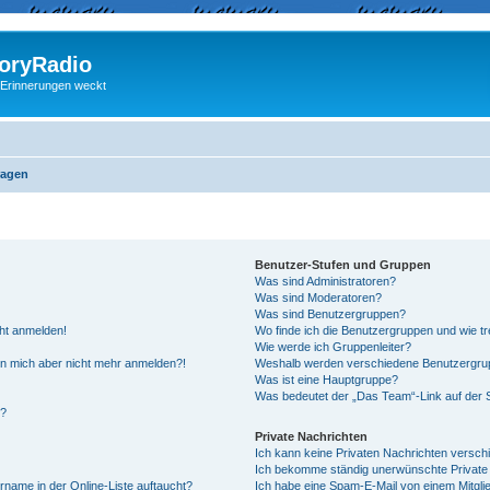
ryRadio
 Erinnerungen weckt
ragen
Benutzer-Stufen und Gruppen
Was sind Administratoren?
Was sind Moderatoren?
Was sind Benutzergruppen?
cht anmelden!
Wo finde ich die Benutzergruppen und wie tre
Wie werde ich Gruppenleiter?
kann mich aber nicht mehr anmelden?!
Weshalb werden verschiedene Benutzergrupp
Was ist eine Hauptgruppe?
Was bedeutet der „Das Team“-Link auf der S
“?
Private Nachrichten
Ich kann keine Privaten Nachrichten versch
Ich bekomme ständig unerwünschte Private 
rname in der Online-Liste auftaucht?
Ich habe eine Spam-E-Mail von einem Mitgli