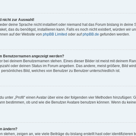
 nicht zur Auswahl!
eder deine Sprache nicht installiert oder niemand hat das Forum bislang in deine 
et, das du benötigst, installieren kann. Falls es noch nicht existiert, würden wir 
önnen auf der Website von
phpBB Limited
oder auf
phpBB.de
gefunden werden.
inem Benutzernamen angezeigt werden?
er bei deinem Benutzernamen stehen. Eines dieser Bilder ist meist mit deinem Rang 
gszahl oder deinen Status im Forum angeben. Das andere, meist größere, Bild wird 
n persönliches Bild, welches von Benutzer zu Benutzer unterschiedlich ist.
u unter „Profil“ einen Avatar über eine der folgenden vier Methoden hinzufügen: G
ann bestimmen, ob und wie die Benutzer Avatare benutzen können. Wenn du keinen 
hn ändern?
stehen, zeigen an, wie viele Beiträge du bislang erstellt hast oder identifiziere