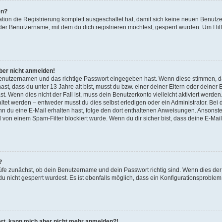
en?
ation die Registrierung komplett ausgeschaltet hat, damit sich keine neuen Benu
der Benutzername, mit dem du dich registrieren möchtest, gesperrt wurden. Um Hilf
aber nicht anmelden!
 Benutzernamen und das richtige Passwort eingegeben hast. Wenn diese stimmen, d
ast, dass du unter 13 Jahre alt bist, musst du bzw. einer deiner Eltern oder deine
t. Wenn dies nicht der Fall ist, muss dein Benutzerkonto vielleicht aktiviert werde
tet werden – entweder musst du dies selbst erledigen oder ein Administrator. Bei d
Wenn du eine E-Mail erhalten hast, folge den dort enthaltenen Anweisungen. Ansonst
l von einem Spam-Filter blockiert wurde. Wenn du dir sicher bist, dass deine E-Ma
?
üfe zunächst, ob dein Benutzername und dein Passwort richtig sind. Wenn dies der 
u nicht gesperrt wurdest. Es ist ebenfalls möglich, dass ein Konfigurationsproblem 
riert, kann mich aber nicht mehr anmelden?!