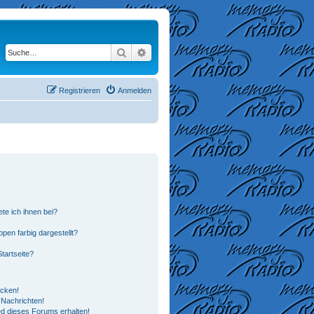
Suche
Erweiterte Suche
Registrieren
Anmelden
te ich ihnen bei?
en farbig dargestellt?
tartseite?
icken!
Nachrichten!
ed dieses Forums erhalten!