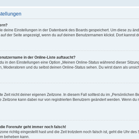
stellungen
ern?
alle deine Einstellungen in der Datenbank des Boards gespeichert. Um diese zu än
 auf der Seite angezeigt, wenn du auf deinen Benutzernamen klickst. Dort kannst d
enutzername in der Online-Liste auftaucht?
 du in den Einstellungen eine Option „Meinen Online-Status während dieser Sitzu
en, Moderatoren und du selbst deinen Online-Status sehen. Du wirst dann als unsic
e Zeit nicht deiner eigenen Zeitzone. In diesem Fall solltest du im „Persönlichen B
Die Zeitzone kann dabei nur von registrierten Benutzern geändert werden. Wenn du noch
r die Forenuhr geht immer noch falsch!
zone richtig eingestellt hast und die Zeit trotzdem noch falsch ist, geht die Uhr des
lem beheben kann.