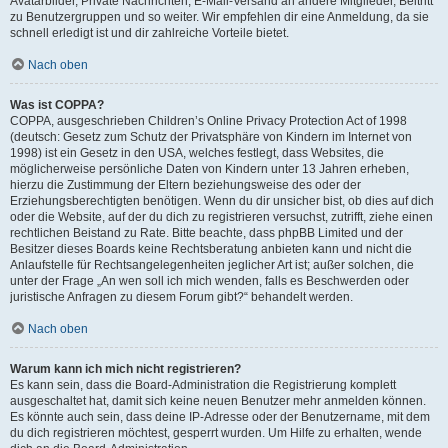
Avatarbilder, Private Nachrichten, E-Mail-Versand an andere Mitglieder, Beitritt
zu Benutzergruppen und so weiter. Wir empfehlen dir eine Anmeldung, da sie
schnell erledigt ist und dir zahlreiche Vorteile bietet.
Nach oben
Was ist COPPA?
COPPA, ausgeschrieben Children’s Online Privacy Protection Act of 1998
(deutsch: Gesetz zum Schutz der Privatsphäre von Kindern im Internet von
1998) ist ein Gesetz in den USA, welches festlegt, dass Websites, die
möglicherweise persönliche Daten von Kindern unter 13 Jahren erheben,
hierzu die Zustimmung der Eltern beziehungsweise des oder der
Erziehungsberechtigten benötigen. Wenn du dir unsicher bist, ob dies auf dich
oder die Website, auf der du dich zu registrieren versuchst, zutrifft, ziehe einen
rechtlichen Beistand zu Rate. Bitte beachte, dass phpBB Limited und der
Besitzer dieses Boards keine Rechtsberatung anbieten kann und nicht die
Anlaufstelle für Rechtsangelegenheiten jeglicher Art ist; außer solchen, die
unter der Frage „An wen soll ich mich wenden, falls es Beschwerden oder
juristische Anfragen zu diesem Forum gibt?“ behandelt werden.
Nach oben
Warum kann ich mich nicht registrieren?
Es kann sein, dass die Board-Administration die Registrierung komplett
ausgeschaltet hat, damit sich keine neuen Benutzer mehr anmelden können.
Es könnte auch sein, dass deine IP-Adresse oder der Benutzername, mit dem
du dich registrieren möchtest, gesperrt wurden. Um Hilfe zu erhalten, wende