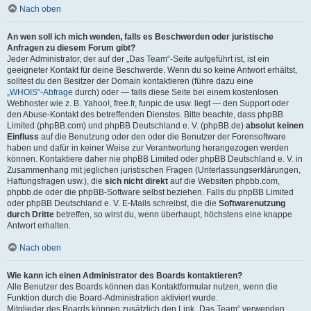
Nach oben
An wen soll ich mich wenden, falls es Beschwerden oder juristische
Anfragen zu diesem Forum gibt?
Jeder Administrator, der auf der „Das Team“-Seite aufgeführt ist, ist ein
geeigneter Kontakt für deine Beschwerde. Wenn du so keine Antwort erhältst,
solltest du den Besitzer der Domain kontaktieren (führe dazu eine
„WHOIS“-Abfrage
durch) oder — falls diese Seite bei einem kostenlosen
Webhoster wie z. B. Yahoo!, free.fr, funpic.de usw. liegt — den Support oder
den Abuse-Kontakt des betreffenden Dienstes. Bitte beachte, dass phpBB
Limited (phpBB.com) und phpBB Deutschland e. V. (phpBB.de)
absolut keinen
Einfluss
auf die Benutzung oder den oder die Benutzer der Forensoftware
haben und dafür in keiner Weise zur Verantwortung herangezogen werden
können. Kontaktiere daher nie phpBB Limited oder phpBB Deutschland e. V. in
Zusammenhang mit jeglichen juristischen Fragen (Unterlassungserklärungen,
Haftungsfragen usw.), die
sich nicht direkt
auf die Websiten phpbb.com,
phpbb.de oder die phpBB-Software selbst beziehen. Falls du phpBB Limited
oder phpBB Deutschland e. V. E-Mails schreibst, die die
Softwarenutzung
durch Dritte
betreffen, so wirst du, wenn überhaupt, höchstens eine knappe
Antwort erhalten.
Nach oben
Wie kann ich einen Administrator des Boards kontaktieren?
Alle Benutzer des Boards können das Kontaktformular nutzen, wenn die
Funktion durch die Board-Administration aktiviert wurde.
Mitglieder des Boards können zusätzlich den Link „Das Team“ verwenden.