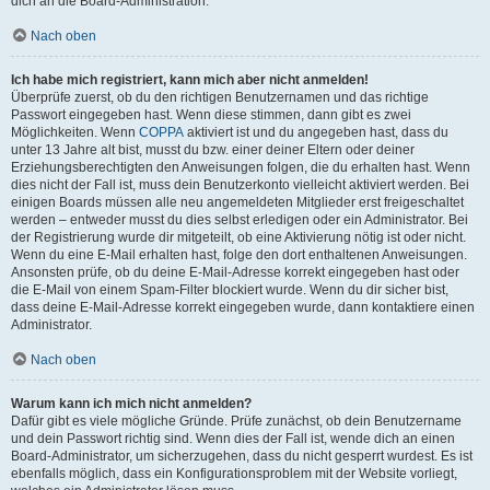
dich an die Board-Administration.
Nach oben
Ich habe mich registriert, kann mich aber nicht anmelden!
Überprüfe zuerst, ob du den richtigen Benutzernamen und das richtige
Passwort eingegeben hast. Wenn diese stimmen, dann gibt es zwei
Möglichkeiten. Wenn
COPPA
aktiviert ist und du angegeben hast, dass du
unter 13 Jahre alt bist, musst du bzw. einer deiner Eltern oder deiner
Erziehungsberechtigten den Anweisungen folgen, die du erhalten hast. Wenn
dies nicht der Fall ist, muss dein Benutzerkonto vielleicht aktiviert werden. Bei
einigen Boards müssen alle neu angemeldeten Mitglieder erst freigeschaltet
werden – entweder musst du dies selbst erledigen oder ein Administrator. Bei
der Registrierung wurde dir mitgeteilt, ob eine Aktivierung nötig ist oder nicht.
Wenn du eine E-Mail erhalten hast, folge den dort enthaltenen Anweisungen.
Ansonsten prüfe, ob du deine E-Mail-Adresse korrekt eingegeben hast oder
die E-Mail von einem Spam-Filter blockiert wurde. Wenn du dir sicher bist,
dass deine E-Mail-Adresse korrekt eingegeben wurde, dann kontaktiere einen
Administrator.
Nach oben
Warum kann ich mich nicht anmelden?
Dafür gibt es viele mögliche Gründe. Prüfe zunächst, ob dein Benutzername
und dein Passwort richtig sind. Wenn dies der Fall ist, wende dich an einen
Board-Administrator, um sicherzugehen, dass du nicht gesperrt wurdest. Es ist
ebenfalls möglich, dass ein Konfigurationsproblem mit der Website vorliegt,