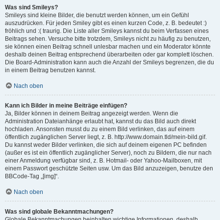
Was sind Smileys?
Smileys sind kleine Bilder, die benutzt werden können, um ein Gefühl
auszudrücken. Für jeden Smiley gibt es einen kurzen Code, z. B. bedeutet :)
fröhlich und :( traurig. Die Liste aller Smileys kannst du beim Verfassen eines
Beitrags sehen. Versuche bitte trotzdem, Smileys nicht zu häufig zu benutzen,
sie können einen Beitrag schnell unlesbar machen und ein Moderator könnte
deshalb deinen Beitrag entsprechend überarbeiten oder gar komplett löschen.
Die Board-Administration kann auch die Anzahl der Smileys begrenzen, die du
in einem Beitrag benutzen kannst.
Nach oben
Kann ich Bilder in meine Beiträge einfügen?
Ja, Bilder können in deinem Beitrag angezeigt werden. Wenn die
Administration Dateianhänge erlaubt hat, kannst du das Bild auch direkt
hochladen. Ansonsten musst du zu einem Bild verlinken, das auf einem
öffentlich zugänglichen Server liegt, z. B. http://www.domain.tld/mein-bild.gif.
Du kannst weder Bilder verlinken, die sich auf deinem eigenen PC befinden
(außer es ist ein öffentlich zugänglicher Server), noch zu Bildern, die nur nach
einer Anmeldung verfügbar sind, z. B. Hotmail- oder Yahoo-Mailboxen, mit
einem Passwort geschützte Seiten usw. Um das Bild anzuzeigen, benutze den
BBCode-Tag „[img]“.
Nach oben
Was sind globale Bekanntmachungen?
Globale Bekanntmachungen beinhalten wichtige Informationen, deshalb