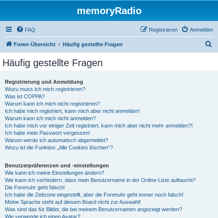
memoryRadio
FAQ
Registrieren
Anmelden
S
Foren-Übersicht
Häufig gestellte Fragen
u
Häufig gestellte Fragen
c
h
Registrierung und Anmeldung
Wozu muss ich mich registrieren?
e
Was ist COPPA?
Warum kann ich mich nicht registrieren?
Ich habe mich registriert, kann mich aber nicht anmelden!
Warum kann ich mich nicht anmelden?
Ich habe mich vor einiger Zeit registriert, kann mich aber nicht mehr anmelden?!
Ich habe mein Passwort vergessen!
Warum werde ich automatisch abgemeldet?
Wozu ist die Funktion „Alle Cookies löschen“?
Benutzerpräferenzen und -einstellungen
Wie kann ich meine Einstellungen ändern?
Wie kann ich verhindern, dass mein Benutzername in der Online-Liste auftaucht?
Die Forenuhr geht falsch!
Ich habe die Zeitzone eingestellt, aber die Forenuhr geht immer noch falsch!
Meine Sprache steht auf diesem Board nicht zur Auswahl!
Was sind das für Bilder, die bei meinem Benutzernamen angezeigt werden?
Wie verwende ich einen Avatar?