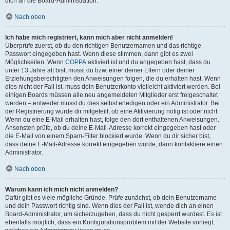
dich an die Board-Administration.
Nach oben
Ich habe mich registriert, kann mich aber nicht anmelden!
Überprüfe zuerst, ob du den richtigen Benutzernamen und das richtige
Passwort eingegeben hast. Wenn diese stimmen, dann gibt es zwei
Möglichkeiten. Wenn
COPPA
aktiviert ist und du angegeben hast, dass du
unter 13 Jahre alt bist, musst du bzw. einer deiner Eltern oder deiner
Erziehungsberechtigten den Anweisungen folgen, die du erhalten hast. Wenn
dies nicht der Fall ist, muss dein Benutzerkonto vielleicht aktiviert werden. Bei
einigen Boards müssen alle neu angemeldeten Mitglieder erst freigeschaltet
werden – entweder musst du dies selbst erledigen oder ein Administrator. Bei
der Registrierung wurde dir mitgeteilt, ob eine Aktivierung nötig ist oder nicht.
Wenn du eine E-Mail erhalten hast, folge den dort enthaltenen Anweisungen.
Ansonsten prüfe, ob du deine E-Mail-Adresse korrekt eingegeben hast oder
die E-Mail von einem Spam-Filter blockiert wurde. Wenn du dir sicher bist,
dass deine E-Mail-Adresse korrekt eingegeben wurde, dann kontaktiere einen
Administrator.
Nach oben
Warum kann ich mich nicht anmelden?
Dafür gibt es viele mögliche Gründe. Prüfe zunächst, ob dein Benutzername
und dein Passwort richtig sind. Wenn dies der Fall ist, wende dich an einen
Board-Administrator, um sicherzugehen, dass du nicht gesperrt wurdest. Es ist
ebenfalls möglich, dass ein Konfigurationsproblem mit der Website vorliegt,