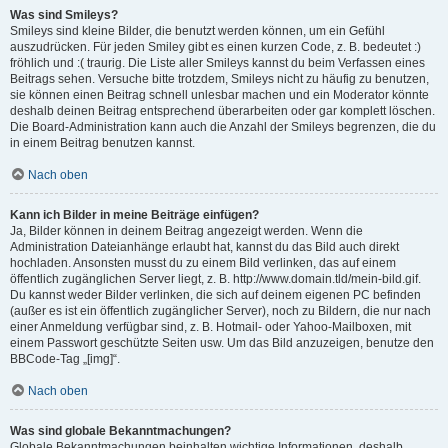
Was sind Smileys?
Smileys sind kleine Bilder, die benutzt werden können, um ein Gefühl
auszudrücken. Für jeden Smiley gibt es einen kurzen Code, z. B. bedeutet :)
fröhlich und :( traurig. Die Liste aller Smileys kannst du beim Verfassen eines
Beitrags sehen. Versuche bitte trotzdem, Smileys nicht zu häufig zu benutzen,
sie können einen Beitrag schnell unlesbar machen und ein Moderator könnte
deshalb deinen Beitrag entsprechend überarbeiten oder gar komplett löschen.
Die Board-Administration kann auch die Anzahl der Smileys begrenzen, die du
in einem Beitrag benutzen kannst.
Nach oben
Kann ich Bilder in meine Beiträge einfügen?
Ja, Bilder können in deinem Beitrag angezeigt werden. Wenn die
Administration Dateianhänge erlaubt hat, kannst du das Bild auch direkt
hochladen. Ansonsten musst du zu einem Bild verlinken, das auf einem
öffentlich zugänglichen Server liegt, z. B. http://www.domain.tld/mein-bild.gif.
Du kannst weder Bilder verlinken, die sich auf deinem eigenen PC befinden
(außer es ist ein öffentlich zugänglicher Server), noch zu Bildern, die nur nach
einer Anmeldung verfügbar sind, z. B. Hotmail- oder Yahoo-Mailboxen, mit
einem Passwort geschützte Seiten usw. Um das Bild anzuzeigen, benutze den
BBCode-Tag „[img]“.
Nach oben
Was sind globale Bekanntmachungen?
Globale Bekanntmachungen beinhalten wichtige Informationen, deshalb