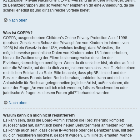
Avatarbilder, Private Nachrichten, E-Mail-Versand an andere Mitglieder, Beitritt
zu Benutzergruppen und so weiter. Wir empfehlen dir eine Anmeldung, da sie
schnell erledigt ist und dir zahlreiche Vorteile bietet.
Nach oben
Was ist COPPA?
COPPA, ausgeschrieben Children’s Online Privacy Protection Act of 1998
(deutsch: Gesetz zum Schutz der Privatsphäre von Kindern im Internet von
1998) ist ein Gesetz in den USA, welches festlegt, dass Websites, die
möglicherweise persönliche Daten von Kindern unter 13 Jahren erheben,
hierzu die Zustimmung der Eltern beziehungsweise des oder der
Erziehungsberechtigten benötigen. Wenn du dir unsicher bist, ob dies auf dich
oder die Website, auf der du dich zu registrieren versuchst, zutrifft, ziehe einen
rechtlichen Beistand zu Rate. Bitte beachte, dass phpBB Limited und der
Besitzer dieses Boards keine Rechtsberatung anbieten kann und nicht die
Anlaufstelle für Rechtsangelegenheiten jeglicher Art ist; außer solchen, die
unter der Frage „An wen soll ich mich wenden, falls es Beschwerden oder
juristische Anfragen zu diesem Forum gibt?“ behandelt werden.
Nach oben
Warum kann ich mich nicht registrieren?
Es kann sein, dass die Board-Administration die Registrierung komplett
ausgeschaltet hat, damit sich keine neuen Benutzer mehr anmelden können.
Es könnte auch sein, dass deine IP-Adresse oder der Benutzername, mit dem
du dich registrieren möchtest, gesperrt wurden. Um Hilfe zu erhalten, wende