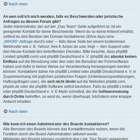
Nach oben
An wen soll ich mich wenden, falls es Beschwerden oder juristische
Anfragen zu diesem Forum gibt?
Jeder Administrator, der auf der „Das Team“-Seite aufgeführt ist, ist ein
geeigneter Kontakt für deine Beschwerde. Wenn du so keine Antwort erhältst,
solltest du den Besitzer der Domain kontaktieren (führe dazu eine
„WHOIS“-Abfrage
durch) oder — falls diese Seite bei einem kostenlosen
Webhoster wie z. B. Yahoo!, free.fr, funpic.de usw. liegt — den Support oder
den Abuse-Kontakt des betreffenden Dienstes. Bitte beachte, dass phpBB
Limited (phpBB.com) und phpBB Deutschland e. V. (phpBB.de)
absolut keinen
Einfluss
auf die Benutzung oder den oder die Benutzer der Forensoftware
haben und dafür in keiner Weise zur Verantwortung herangezogen werden
können. Kontaktiere daher nie phpBB Limited oder phpBB Deutschland e. V. in
Zusammenhang mit jeglichen juristischen Fragen (Unterlassungserklärungen,
Haftungsfragen usw.), die
sich nicht direkt
auf die Websiten phpbb.com,
phpbb.de oder die phpBB-Software selbst beziehen. Falls du phpBB Limited
oder phpBB Deutschland e. V. E-Mails schreibst, die die
Softwarenutzung
durch Dritte
betreffen, so wirst du, wenn überhaupt, höchstens eine knappe
Antwort erhalten.
Nach oben
Wie kann ich einen Administrator des Boards kontaktieren?
Alle Benutzer des Boards können das Kontaktformular nutzen, wenn die
Funktion durch die Board-Administration aktiviert wurde.
Mitglieder des Boards können zusätzlich den Link „Das Team“ verwenden.