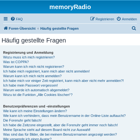
memoryRadio
FAQ
Registrieren
Anmelden
S
Foren-Übersicht
Häufig gestellte Fragen
u
Häufig gestellte Fragen
c
h
Registrierung und Anmeldung
Wozu muss ich mich registrieren?
e
Was ist COPPA?
Warum kann ich mich nicht registrieren?
Ich habe mich registriert, kann mich aber nicht anmelden!
Warum kann ich mich nicht anmelden?
Ich habe mich vor einiger Zeit registriert, kann mich aber nicht mehr anmelden?!
Ich habe mein Passwort vergessen!
Warum werde ich automatisch abgemeldet?
Wozu ist die Funktion „Alle Cookies löschen“?
Benutzerpräferenzen und -einstellungen
Wie kann ich meine Einstellungen ändern?
Wie kann ich verhindern, dass mein Benutzername in der Online-Liste auftaucht?
Die Forenuhr geht falsch!
Ich habe die Zeitzone eingestellt, aber die Forenuhr geht immer noch falsch!
Meine Sprache steht auf diesem Board nicht zur Auswahl!
Was sind das für Bilder, die bei meinem Benutzernamen angezeigt werden?
Wie verwende ich einen Avatar?